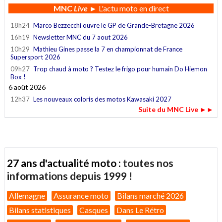
MNC
Live
► L'actu moto en direct
18h24
Marco Bezzecchi ouvre le GP de Grande-Bretagne 2026
16h19
Newsletter MNC du 7 aout 2026
10h29
Mathieu Gines passe la 7 en championnat de France
Supersport 2026
09h27
Trop chaud à moto ? Testez le frigo pour humain Do Hiemon
Box !
6 août 2026
12h37
Les nouveaux coloris des motos Kawasaki 2027
Suite du MNC Live ►►
27 ans d'actualité moto :
toutes nos
informations depuis 1999 !
Allemagne
Assurance moto
Bilans marché 2026
Bilans statistiques
Casques
Dans Le Rétro