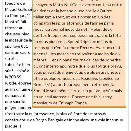
l'oeuvre de
essayeurs Moto-Net.Com, avec le couteau entre
Miguel Galluzzi
les dents et la banane d'une oreille à l'autre.
: à l'époque, "il
Mélangez le tout, et vous obtenez l'un des
Mostro" fait
comparos les plus attendus de l'année par la
rentrer au
rédac' du Journal moto du net ! Hélas, deux
chausse-pied
petites frappes ont copieusement gâché la fête
le moteur de la
en nous piquant la Speed Triple en moins de
sportive 851
temps qu'il n'en faut pour l'écrire... Avec un culot
dans un cadre
insensé - les motos se trouvaient à moins de dix
- treillis
mètres ! - et un banal tournevis, ces deux petits
tubulaire bien
c... ont interrompu notre duel plus tôt que prévu,
sûr ! - chipé à
vous privant du même coup de plusieurs photos
la 900 SS.
et de quelques mesures... Réactive, la police de
Rigide, épurée
Reims (51) a fort heureusement retrouvée la
au maximum et
Speed le soir même, certes un poil amochée mais
demandant
en un seul morceau... Encore une fois, sorry,
une sacrée
messieurs de Triumph France...
poigne pour en
tirer toute la quintessence, la plus célèbre des motos du
constructeur de Borgo Panigale défriche alors une voie inconnue
jusque-là.