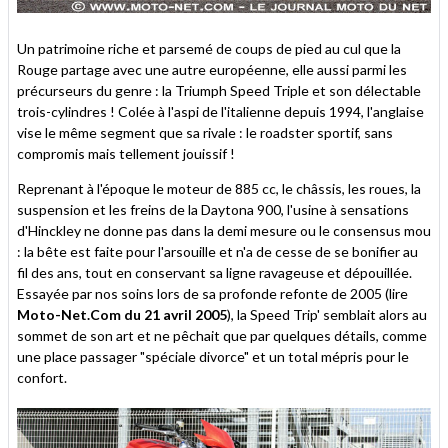
Un patrimoine riche et parsemé de coups de pied au cul que la
Rouge partage avec une autre européenne, elle aussi parmi les
précurseurs du genre : la Triumph Speed Triple et son délectable
trois-cylindres ! Colée à l'aspi de l'italienne depuis 1994, l'anglaise
vise le même segment que sa rivale : le roadster sportif, sans
compromis mais tellement jouissif !
Reprenant à l'époque le moteur de 885 cc, le châssis, les roues, la
suspension et les freins de la Daytona 900, l'usine à sensations
d'Hinckley ne donne pas dans la demi mesure ou le consensus mou
: la bête est faite pour l'arsouille et n'a de cesse de se bonifier au
fil des ans, tout en conservant sa ligne ravageuse et dépouillée.
Essayée par nos soins lors de sa profonde refonte de 2005 (lire
Moto-Net.Com du 21 avril 2005
), la Speed Trip' semblait alors au
sommet de son art et ne pêchait que par quelques détails, comme
une place passager "spéciale divorce" et un total mépris pour le
confort.