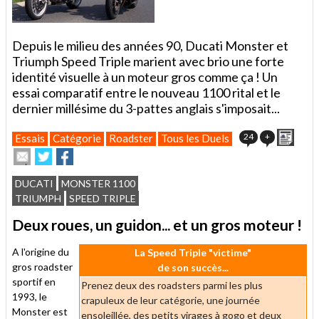
Depuis le milieu des années 90, Ducati Monster et
Triumph Speed Triple marient avec brio une forte
identité visuelle à un moteur gros comme ça ! Un
essai comparatif entre le nouveau 1100 rital et le
dernier millésime du 3-pattes anglais s'imposait...
Impri
24
+
Essais
Catégorie
Roadster
Tous les Duels
Envoyer
Partager
Partager
cet
sur
sur
article
Twitter
Facebook
DUCATI
MONSTER 1100
à
TRIUMPH
SPEED TRIPLE
un
ami
Deux roues, un guidon... et un gros moteur !
A l'origine du
La Speed Triple "victime"
gros roadster
de son succès...
sportif en
Prenez deux des roadsters parmi les plus
1993, le
crapuleux de leur catégorie, une journée
Monster est
ensoleillée, des petits virages à gogo et deux