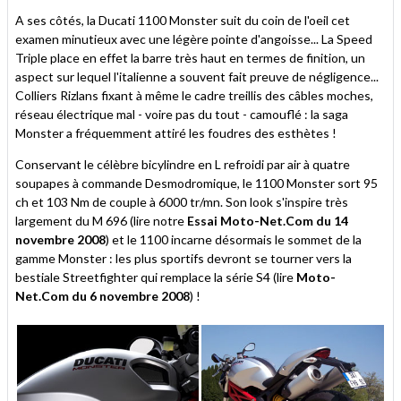
A ses côtés, la Ducati 1100 Monster suit du coin de l'oeil cet
examen minutieux avec une légère pointe d'angoisse... La Speed
Triple place en effet la barre très haut en termes de finition, un
aspect sur lequel l'italienne a souvent fait preuve de négligence...
Colliers Rizlans fixant à même le cadre treillis des câbles moches,
réseau électrique mal - voire pas du tout - camouflé : la saga
Monster a fréquemment attiré les foudres des esthètes !
Conservant le célèbre bicylindre en L refroidi par air à quatre
soupapes à commande Desmodromique, le 1100 Monster sort 95
ch et 103 Nm de couple à 6000 tr/mn. Son look s'inspire très
largement du M 696 (lire notre
Essai Moto-Net.Com du 14
novembre 2008
) et le 1100 incarne désormais le sommet de la
gamme Monster : les plus sportifs devront se tourner vers la
bestiale Streetfighter qui remplace la série S4 (lire
Moto-
Net.Com du 6 novembre 2008
) !