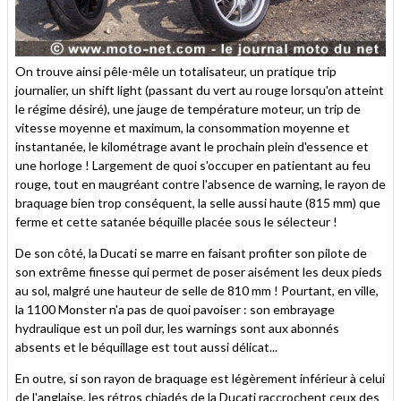
On trouve ainsi pêle-mêle un totalisateur, un pratique trip
journalier, un shift light (passant du vert au rouge lorsqu'on atteint
le régime désiré), une jauge de température moteur, un trip de
vitesse moyenne et maximum, la consommation moyenne et
instantanée, le kilométrage avant le prochain plein d'essence et
une horloge ! Largement de quoi s'occuper en patientant au feu
rouge, tout en maugréant contre l'absence de warning, le rayon de
braquage bien trop conséquent, la selle aussi haute (815 mm) que
ferme et cette satanée béquille placée sous le sélecteur !
De son côté, la Ducati se marre en faisant profiter son pilote de
son extrême finesse qui permet de poser aisément les deux pieds
au sol, malgré une hauteur de selle de 810 mm ! Pourtant, en ville,
la 1100 Monster n'a pas de quoi pavoiser : son embrayage
hydraulique est un poil dur, les warnings sont aux abonnés
absents et le béquillage est tout aussi délicat...
En outre, si son rayon de braquage est légèrement inférieur à celui
de l'anglaise, les rétros chiadés de la Ducati raccrochent ceux des