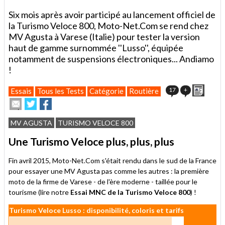
Six mois après avoir participé au lancement officiel de
la Turismo Veloce 800, Moto-Net.Com se rend chez
MV Agusta à Varese (Italie) pour tester la version
haut de gamme surnommée ''Lusso'', équipée
notamment de suspensions électroniques... Andiamo
!
Impri
17
+
Essais
Tous les Tests
Catégorie
Routière
Envoyer
Partager
Partager
cet
sur
sur
article
Twitter
Facebook
MV AGUSTA
TURISMO VELOCE 800
à
un
Une Turismo Veloce plus, plus, plus
ami
Fin avril 2015, Moto-Net.Com s'était rendu dans le sud de la France
pour essayer une MV Agusta pas comme les autres : la première
moto de la firme de Varese - de l'ère moderne - taillée pour le
tourisme (lire notre
Essai MNC de la Turismo Veloce 800
) !
Turismo Veloce Lusso : disponibilité, coloris et tarifs