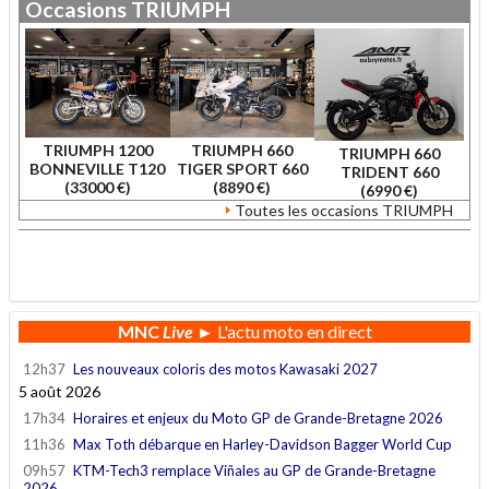
Occasions
TRIUMPH
TRIUMPH 1200
TRIUMPH 660
TRIUMPH 660
BONNEVILLE T120
TIGER SPORT 660
TRIDENT 660
(33000 €)
(8890 €)
(6990 €)
Toutes les occasions TRIUMPH
.
MNC
Live
► L'actu moto en direct
12h37
Les nouveaux coloris des motos Kawasaki 2027
5 août 2026
17h34
Horaires et enjeux du Moto GP de Grande-Bretagne 2026
11h36
Max Toth débarque en Harley-Davidson Bagger World Cup
09h57
KTM-Tech3 remplace Viñales au GP de Grande-Bretagne
2026