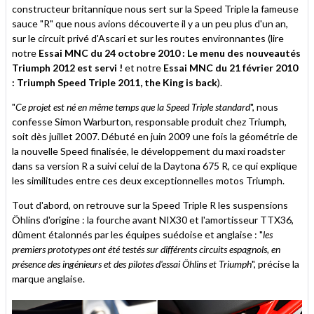
constructeur britannique nous sert sur la Speed Triple la fameuse
sauce "R" que nous avions découverte il y a un peu plus d'un an,
sur le circuit privé d'Ascari et sur les routes environnantes (lire
notre
Essai MNC du 24 octobre 2010 : Le menu des nouveautés
Triumph 2012 est servi !
et notre
Essai MNC du 21 février 2010
: Triumph Speed Triple 2011, the King is back
).
"
Ce projet est né en même temps que la Speed Triple standard
", nous
confesse Simon Warburton, responsable produit chez Triumph,
soit dès juillet 2007. Débuté en juin 2009 une fois la géométrie de
la nouvelle Speed finalisée, le développement du maxi roadster
dans sa version R a suivi celui de la Daytona 675 R, ce qui explique
les similitudes entre ces deux exceptionnelles motos Triumph.
Tout d'abord, on retrouve sur la Speed Triple R les suspensions
Öhlins d'origine : la fourche avant NIX30 et l'amortisseur TTX36,
dûment étalonnés par les équipes suédoise et anglaise : "
les
premiers prototypes ont été testés sur différents circuits espagnols, en
présence des ingénieurs et des pilotes d'essai Öhlins et Triumph
", précise la
marque anglaise.