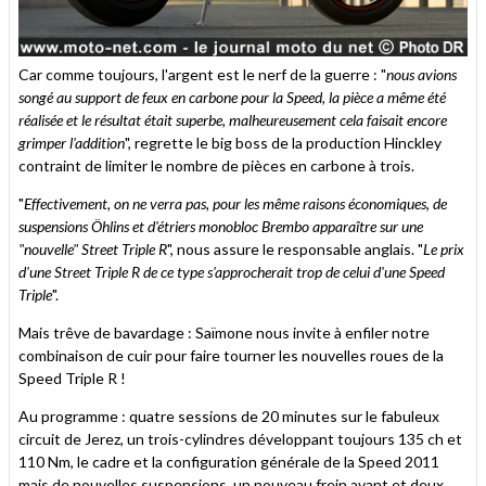
Car comme toujours, l'argent est le nerf de la guerre : "
nous avions
songé au support de feux en carbone pour la Speed, la pièce a même été
réalisée et le résultat était superbe, malheureusement cela faisait encore
grimper l'addition
", regrette le big boss de la production Hinckley
contraint de limiter le nombre de pièces en carbone à trois.
"
Effectivement, on ne verra pas, pour les même raisons économiques, de
suspensions Öhlins et d'étriers monobloc Brembo apparaître sur une
"nouvelle" Street Triple R
", nous assure le responsable anglais. "
Le prix
d'une Street Triple R de ce type s'approcherait trop de celui d'une Speed
Triple
".
Mais trêve de bavardage : Saïmone nous invite à enfiler notre
combinaison de cuir pour faire tourner les nouvelles roues de la
Speed Triple R !
Au programme : quatre sessions de 20 minutes sur le fabuleux
circuit de Jerez, un trois-cylindres développant toujours 135 ch et
110 Nm, le cadre et la configuration générale de la Speed 2011
mais de nouvelles suspensions, un nouveau frein avant et deux