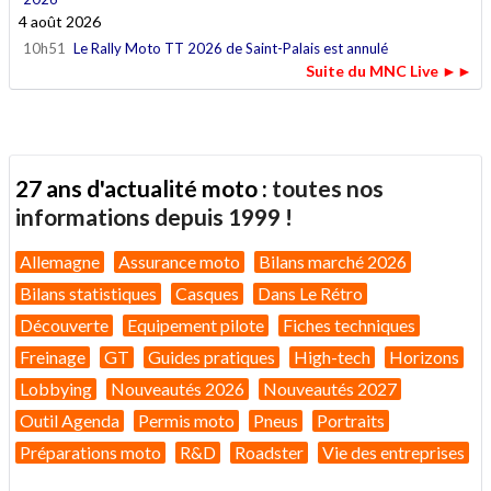
4 août 2026
10h51
Le Rally Moto TT 2026 de Saint-Palais est annulé
Suite du MNC Live ►►
27 ans d'actualité moto :
toutes nos
informations depuis 1999 !
Allemagne
Assurance moto
Bilans marché 2026
Bilans statistiques
Casques
Dans Le Rétro
Découverte
Equipement pilote
Fiches techniques
Freinage
GT
Guides pratiques
High-tech
Horizons
Lobbying
Nouveautés 2026
Nouveautés 2027
Outil Agenda
Permis moto
Pneus
Portraits
Préparations moto
R&D
Roadster
Vie des entreprises