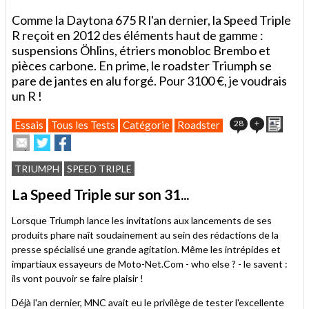
Comme la Daytona 675 R l'an dernier, la Speed Triple
R reçoit en 2012 des éléments haut de gamme :
suspensions Öhlins, étriers monobloc Brembo et
pièces carbone. En prime, le roadster Triumph se
pare de jantes en alu forgé. Pour 3100 €, je voudrais
un R !
Impri
28
+
Essais
Tous les Tests
Catégorie
Roadster
Envoyer
Partager
Partager
cet
sur
sur
article
Twitter
Facebook
TRIUMPH
SPEED TRIPLE
à
un
La Speed Triple sur son 31...
ami
Lorsque Triumph lance les invitations aux lancements de ses
produits phare naît soudainement au sein des rédactions de la
presse spécialisé une grande agitation. Même les intrépides et
impartiaux essayeurs de Moto-Net.Com - who else ? - le savent :
ils vont pouvoir se faire plaisir !
Déjà l'an dernier, MNC avait eu le privilège de tester l'excellente