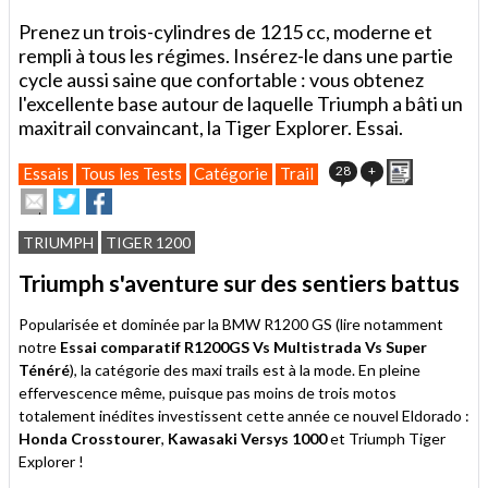
Prenez un trois-cylindres de 1215 cc, moderne et
rempli à tous les régimes. Insérez-le dans une partie
cycle aussi saine que confortable : vous obtenez
l'excellente base autour de laquelle Triumph a bâti un
maxitrail convaincant, la Tiger Explorer. Essai.
Imprimer
28
+
Essais
Tous les Tests
Catégorie
Trail
Envoyer
Partager
Partager
cet
sur
sur
article
Twitter
Facebook
TRIUMPH
TIGER 1200
à
un
Triumph s'aventure sur des sentiers battus
ami
Popularisée et dominée par la BMW R1200 GS (lire notamment
notre
Essai comparatif R1200GS Vs Multistrada Vs Super
Ténéré
), la catégorie des maxi trails est à la mode. En pleine
effervescence même, puisque pas moins de trois motos
totalement inédites investissent cette année ce nouvel Eldorado :
Honda Crosstourer
,
Kawasaki Versys 1000
et Triumph Tiger
Explorer !