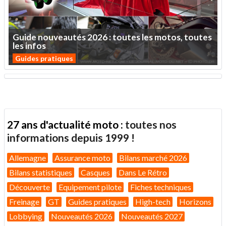
Guide
nouveautés
2026
:
toutes
les
motos,
toutes
les
infos
Guides pratiques
27 ans d'actualité moto :
toutes nos
informations depuis 1999 !
Allemagne
Assurance moto
Bilans marché 2026
Bilans statistiques
Casques
Dans Le Rétro
Découverte
Equipement pilote
Fiches techniques
Freinage
GT
Guides pratiques
High-tech
Horizons
Lobbying
Nouveautés 2026
Nouveautés 2027