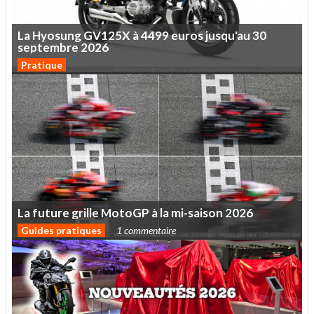
La
Hyosung
GV125X
à
4499
euros
jusqu'au
30
septembre
2026
Pratique
La
future
grille
MotoGP
à
la
mi-saison
2026
Guides pratiques
1 commentaire