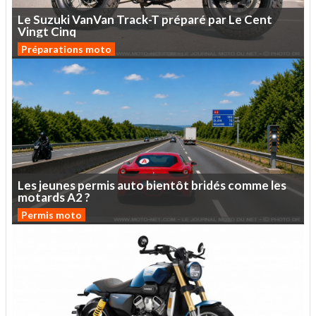
Le
Suzuki
VanVan
Track-T
préparé
par
Le
Cent
Vingt
Cinq
Préparations moto
Les
jeunes
permis
auto
bientôt
bridés
comme
les
motards
A2
?
Permis moto