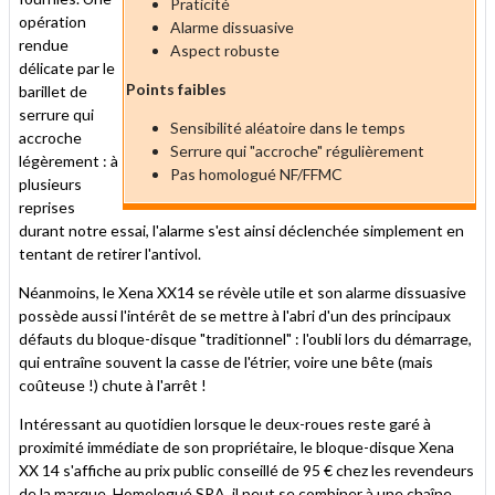
Praticité
opération
Alarme dissuasive
rendue
Aspect robuste
délicate par le
Points faibles
barillet de
serrure qui
Sensibilité aléatoire dans le temps
accroche
Serrure qui "accroche" régulièrement
légèrement : à
Pas homologué NF/FFMC
plusieurs
reprises
durant notre essai, l'alarme s'est ainsi déclenchée simplement en
tentant de retirer l'antivol.
Néanmoins, le Xena XX14 se révèle utile et son alarme dissuasive
possède aussi l'intérêt de se mettre à l'abri d'un des principaux
défauts du bloque-disque "traditionnel" : l'oubli lors du démarrage,
qui entraîne souvent la casse de l'étrier, voire une bête (mais
coûteuse !) chute à l'arrêt !
Intéressant au quotidien lorsque le deux-roues reste garé à
proximité immédiate de son propriétaire, le bloque-disque Xena
XX 14 s'affiche au prix public conseillé de 95 € chez les revendeurs
de la marque. Homologué SRA, il peut se combiner à une chaîne