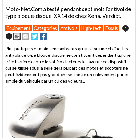
Moto-Net.Com a testé pendant sept mois l'antivol de
type bloque-disque XX14 de chez Xena. Verdict.
Equipement
Catégories
Antivols
High-tech
Essais
5
Imprimer
Envoyer
Partager
Partager
+
cet
sur
sur
article
Twitter
Facebook
Plus pratiques et moins encombrants qu'un U ou une chaîne, les
à
antivols de type bloque-disque ne constituent cependant qu'une
un
frêle barrière contre le vol. Nos lecteurs le savent : ce dispositif
ami
qui se glisse sous la selle de la plupart des motos et scooters ne
peut évidemment pas grand-chose contre un enlèvement pur et
simple du véhicule par un ou des voleurs...