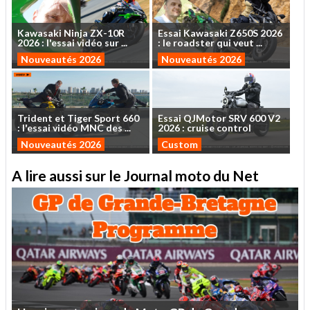
Kawasaki
Ninja
ZX-10R
Essai
Kawasaki
Z650S
2026
2026
:
l'essai
vidéo
sur
...
:
le
roadster
qui
veut
...
Nouveautés 2026
Nouveautés 2026
Trident
et
Tiger
Sport
660
Essai
QJMotor
SRV
600
V2
:
l'essai
vidéo
MNC
des
...
2026
:
cruise
control
Nouveautés 2026
Custom
A lire aussi sur le Journal moto du Net