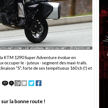
, la KTM 1290 Super Adventure évolue en
x occuper le - juteux - segment des maxi-trails.
inaison "S", forte de ses tempétueux 160 ch (!) et
Imprimer
Envoyer
Partager
Partager
37
+
cet
sur
sur
article
Twitter
Facebook
à
un
 sur la bonne route !
ami