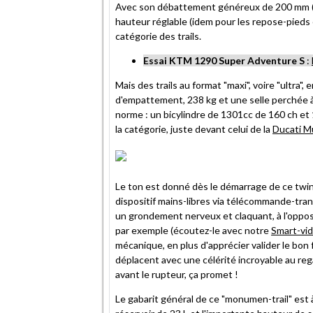
Avec son débattement généreux de 200 mm (av
hauteur réglable (idem pour les repose-pieds 
catégorie des trails.
Essai KTM 1290 Super Adventure S
:
Mais des trails au format "maxi", voire "ultr
d'empattement, 238 kg et une selle perchée à
norme : un bicylindre de 1301cc de 160 ch et 
la catégorie, juste devant celui de la
Ducati M
Le ton est donné dès le démarrage de ce twin 
dispositif mains-libres via télécommande-tran
un grondement nerveux et claquant, à l'opp
par exemple (écoutez-le avec notre
Smart-vi
mécanique, en plus d'apprécier valider le bon
déplacent avec une célérité incroyable au reg
avant le rupteur, ça promet !
Le gabarit général de ce "monumen-trail" est 