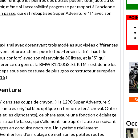
elle font que les pointes des bottes posent tout juste au sol
ir, même si l'accessibilité progresse par rapport à l'ancienne
an passé
, qui est rebaptisée Super Adventure "T" avec son
POI
xi-trail avec dorénavant trois modèles aux visées différentes
yons et protections pour le tout-terrain, la très haut de
t confort" avec son réservoir de 30 litres, et la
"S"
qui
référence du genre : la BMW R1200GS. Et KTM s'est donné les
 biceps sous son costume de plus gros constructeur européen
016
!
venture
S
é" dans ses coups de crayon…), la 1290 Super Adventure-S
 un très original bloc optique en forme de fer à cheval. Outre
e et les clignotants), ce phare assure une fonction d'éclairage
 sa partie basse, qui s'allument l'une après l'autre en suivant
Occ
 virages en conduite nocturne. Un système réellement
érifier lors d'un roulage de nuit sur les petites routes