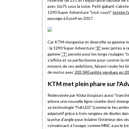
réservoir de 23 L et l'importante hauteur de s
avec 1m75 sous la toise. Petit gabarit s'absten
1290 Super Adventure "tout-court"
testée l'
passage à Euro4 en 2017.
Car KTM réorganise et diversifie sa gamme ma
: la 1290 Super Adventure
"R"
avec jantes à ra
gamme
"T"
pensée pour les longs roulages "tou
s'affûte et se perfectionne pour contrer la 
moyens de ses ambitions, faisant rouler les
de motos avec
203 340 unités vendues en 2
KTM met plein phare sur l'Ad
Redessinée par Kiska (toujours aussi "tranch
arbore une nouvelle ligne ciselée dont émerge
sa technologie "Full LED" (comme le feu arrièr
adaptatif grâce à trois rangées de diodes dans
la prise d'angle pour éclairer l'intérieur des
convaincant à l'usage, comme MNC a pu le (re)v