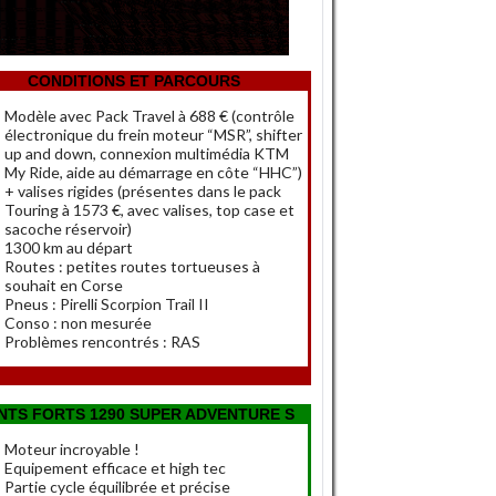
CONDITIONS ET PARCOURS
Modèle avec Pack Travel à 688 € (contrôle
électronique du frein moteur “MSR”, shifter
up and down, connexion multimédia KTM
My Ride, aide au démarrage en côte “HHC”)
+ valises rigides (présentes dans le pack
Touring à 1573 €, avec valises, top case et
sacoche réservoir)
1300 km au départ
Routes : petites routes tortueuses à
souhait en Corse
Pneus : Pirelli Scorpion Trail II
Conso : non mesurée
Problèmes rencontrés : RAS
NTS FORTS 1290 SUPER ADVENTURE S
Moteur incroyable !
Equipement efficace et high tec
Partie cycle équilibrée et précise