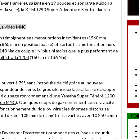
ant-arrière), sa jante en 19 pouces et son large guidon à
et la selle), la KTM 1290 Super Adventure S entre dans la
La vidéo MNC
a", en témoignent ses mensurations intimidantes (1560 mm
 860 mm en position basse) et surtout sa motorisation hors
140 Nm de couple ! Ni plus ni moins que le plus performant de
ultistrada 1200
(160 ch et 136 Nm) !
ouvert à 75°, sans introduire de clé grâce au nouveau
spondeur de série. Le gros silencieux latéral laisse échapper
osé du sage ronronnement d'une Yamaha Super Ténéré 1200,
déo MNC
). Quelques coups de gaz confirment cette vivacité
 fonctionnement du ride-by-wire : les énormes pistons se
ard de leur 108 mm de diamètre. La vache : avec 10 250 tr/mn
POI
à l'avenant : l'écartement prononcé des cuisses autour du