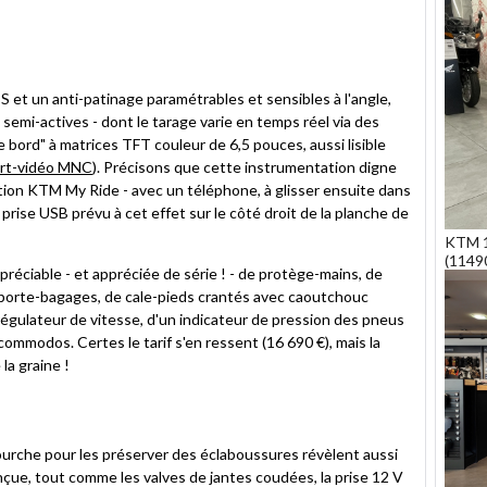
S et un anti-patinage paramétrables et sensibles à l'angle,
mi-actives - dont le tarage varie en temps réel via des
 bord" à matrices TFT couleur de 6,5 pouces, aussi lisible
rt-vidéo MNC
). Précisons que cette instrumentation digne
option KTM My Ride - avec un téléphone, à glisser ensuite dans
prise USB prévu à cet effet sur le côté droit de la planche de
KTM 1
(1149
préciable - et appréciée de série ! - de protège-mains, de
 porte-bagages, de cale-pieds crantés avec caoutchouc
 régulateur de vitesse, d'un indicateur de pression des pneus
ommodos. Certes le tarif s'en ressent (16 690 €), mais la
la graine !
urche pour les préserver des éclaboussures révèlent aussi
çue, tout comme les valves de jantes coudées, la prise 12 V