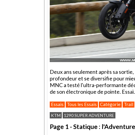
Deux ans seulement après sa sortie
profondeur et se diversifie pour mieu
MNC a testé l'ultra-performante décl
de son électronique de pointe. Essai.
Essais
Tous les Essais
Catégorie
Trail
KTM
1290 SUPER ADVENTURE
Page 1 - Statique : l'Adventure