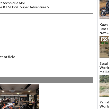
int technique MNC
ale KTM 1290 Super Adventure S
Kawas
l'ess
Net.
t article
Essai
World
meill
Yamah
World