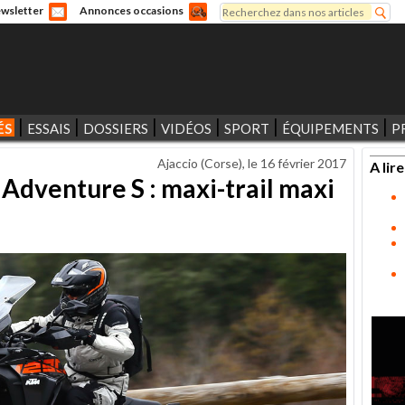
Rechercher
wsletter
Annonces occasions
Formulaire de recherche
ÉS
ESSAIS
DOSSIERS
VIDÉOS
SPORT
ÉQUIPEMENTS
P
Ajaccio (Corse), le
16 février 2017
A lire
Adventure S : maxi-trail maxi