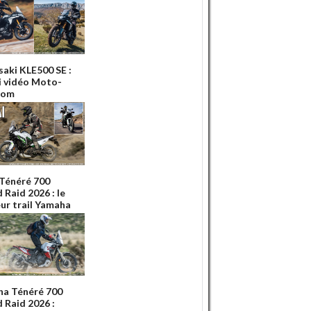
aki KLE500 SE :
ai vidéo Moto-
Com
 Ténéré 700
 Raid 2026 : le
eur trail Yamaha
a Ténéré 700
 Raid 2026 :