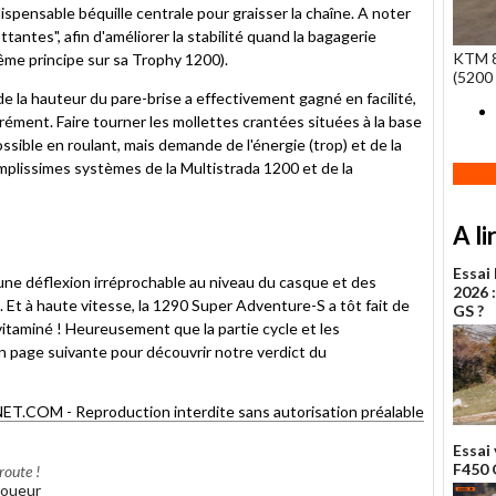
ispensable béquille centrale pour graisser la chaîne. A noter
ottantes", afin d'améliorer la stabilité quand la bagagerie
KTM 8
même principe sur sa Trophy 1200).
(5200 
de la hauteur du pare-brise a effectivement gagné en facilité,
grément. Faire tourner les mollettes crantées situées à la base
ssible en roulant, mais demande de l'énergie (trop) et de la
implissimes systèmes de la Multistrada 1200 et de la
A li
Essai
 une déflexion irréprochable au niveau du casque et des
2026 
e. Et à haute vitesse, la 1290 Super Adventure-S a tôt fait de
GS ?
itaminé ! Heureusement que la partie cycle et les
n page suivante pour découvrir notre verdict du
OM - Reproduction interdite sans autorisation préalable
Essai
F450 
route !
 joueur