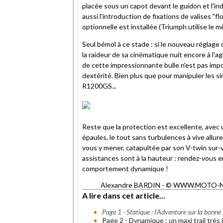
placée sous un capot devant le guidon et l'ind
aussi l'introduction de fixations de valises "fl
optionnelle est installée (Triumph utilise le 
Seul bémol à ce stade : si le nouveau réglage 
la raideur de sa cinématique nuit encore à l'a
de cette impressionnante bulle n'est pas impo
dextérité. Bien plus que pour manipuler les s
R1200GS...
Reste que la protection est excellente, avec
épaules, le tout sans turbulences à vive allur
vous y mener, catapultée par son V-twin sur-v
assistances sont à la hauteur : rendez-vous e
comportement dynamique !
Alexandre BARDIN - © WWW.MOTO-NET.C
A lire dans cet article...
Page 1 - Statique : l'Adventure sur la bonne 
Page 2 - Dynamique : un maxi trail très