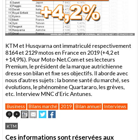
KTM et Husqvarna ont immatriculé respectivement
8164 et 2129 motos en France en 2019 (+4,2 et
+14,9%). Pour Moto-Net.Com et ses lecteurs
Premium, le président de la marque autrichienne
dresse son bilan et fixe ses objectifs. Il aborde avec
nous d'autres sujets : la bonne santé du marché, ses
évolutions, le phénomène Quartararo, les grèves,
etc. Interview MNC d'Eric Antunes.
Business
Bilans marché
2019
Bilan annuel
Interviews
Imprimer
Envoyer
Partager
Partager
0
+
cet
sur
sur
article
Twitter
Facebook
KTM
à
un
Ces informations sont réservées aux
ami