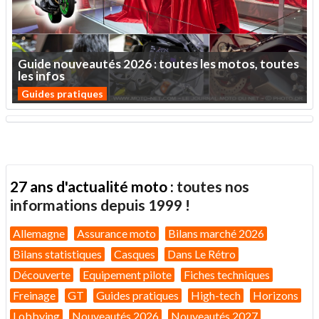
Guide
nouveautés
2026
:
toutes
les
motos,
toutes
les
infos
Guides pratiques
27 ans d'actualité moto :
toutes nos
informations depuis 1999 !
Allemagne
Assurance moto
Bilans marché 2026
Bilans statistiques
Casques
Dans Le Rétro
Découverte
Equipement pilote
Fiches techniques
Freinage
GT
Guides pratiques
High-tech
Horizons
Lobbying
Nouveautés 2026
Nouveautés 2027