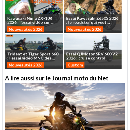
Kawasaki
Ninja
ZX-10R
Essai
Kawasaki
Z650S
2026
2026
:
l'essai
vidéo
sur
...
:
le
roadster
qui
veut
...
Nouveautés 2026
Nouveautés 2026
Trident
et
Tiger
Sport
660
Essai
QJMotor
SRV
600
V2
:
l'essai
vidéo
MNC
des
...
2026
:
cruise
control
Nouveautés 2026
Custom
A lire aussi sur le Journal moto du Net