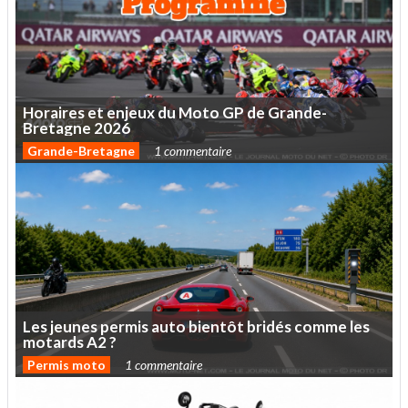
Horaires
et
enjeux
du
Moto
GP
de
Grande-
Bretagne
2026
Grande-Bretagne
1 commentaire
Les
jeunes
permis
auto
bientôt
bridés
comme
les
motards
A2
?
Permis moto
1 commentaire