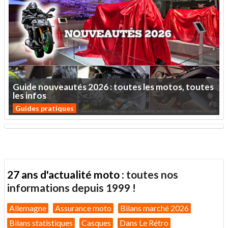
Guide
nouveautés
2026
:
toutes
les
motos,
toutes
les
infos
Guides pratiques
27 ans d'actualité moto :
toutes nos
informations depuis 1999 !
Allemagne
Assurance moto
Bilans marché 2026
Bilans statistiques
Casques
Dans Le Rétro