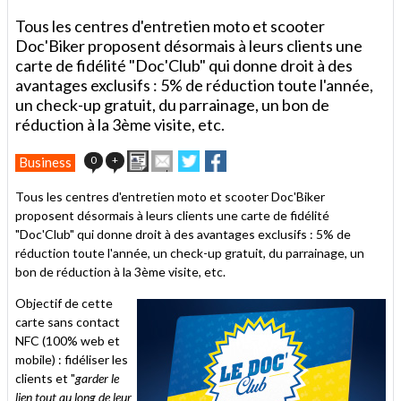
Tous les centres d'entretien moto et scooter
Doc'Biker proposent désormais à leurs clients une
carte de fidélité "Doc'Club" qui donne droit à des
avantages exclusifs : 5% de réduction toute l'année,
un check-up gratuit, du parrainage, un bon de
réduction à la 3ème visite, etc.
Imprimer
Envoyer
Partager
Partager
0
+
Business
cet
sur
sur
article
Twitter
Facebook
Tous les centres d'entretien moto et scooter Doc'Biker
à
proposent désormais à leurs clients une carte de fidélité
un
"Doc'Club" qui donne droit à des avantages exclusifs : 5% de
ami
réduction toute l'année, un check-up gratuit, du parrainage, un
bon de réduction à la 3ème visite, etc.
Objectif de cette
carte sans contact
NFC (100% web et
mobile) : fidéliser les
clients et "
garder le
lien tout au long de leur