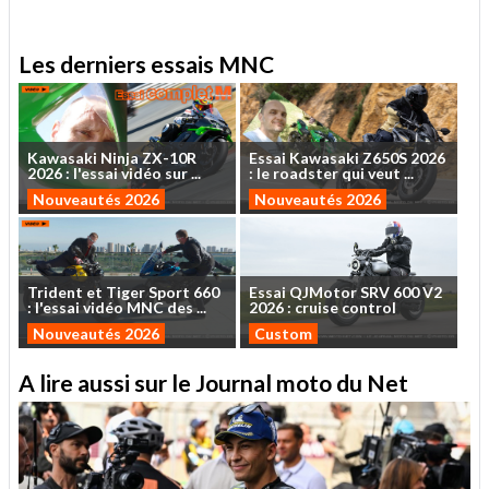
Les derniers essais MNC
Kawasaki
Ninja
ZX-10R
Essai
Kawasaki
Z650S
2026
2026
:
l'essai
vidéo
sur
...
:
le
roadster
qui
veut
...
Nouveautés 2026
Nouveautés 2026
Trident
et
Tiger
Sport
660
Essai
QJMotor
SRV
600
V2
:
l'essai
vidéo
MNC
des
...
2026
:
cruise
control
Nouveautés 2026
Custom
A lire aussi sur le Journal moto du Net