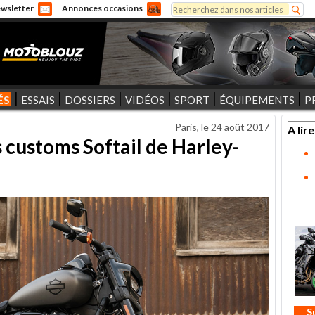
Rechercher
wsletter
Annonces occasions
Formulaire de recherche
ÉS
ESSAIS
DOSSIERS
VIDÉOS
SPORT
ÉQUIPEMENTS
P
Paris, le
24 août 2017
A lire
 customs Softail de Harley-
S