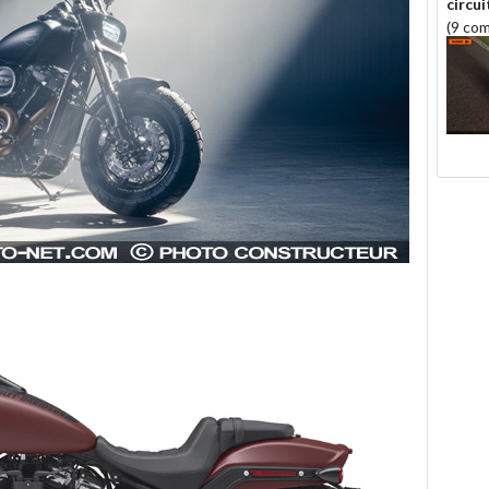
circui
(9 co