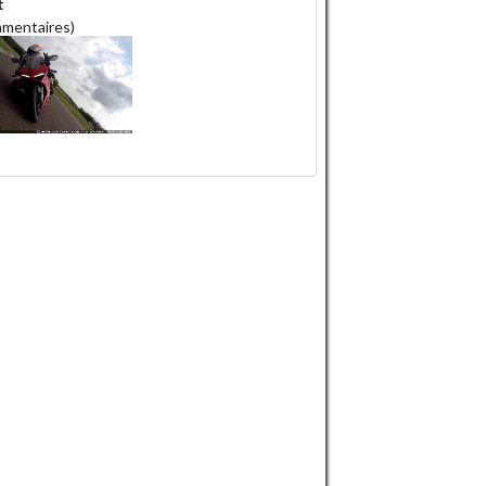
t
mmentaires)