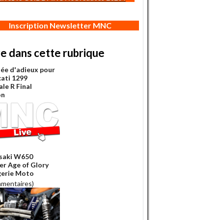
Inscription Newsletter MNC
re dans cette rubrique
ée d'adieux pour
cati 1299
le R Final
on
saki W650
er Age of Glory
gerie Moto
mmentaires)