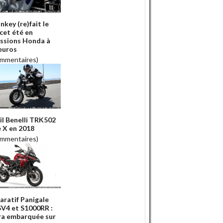
nkey (re)fait le
 cet été en
ssions Honda à
euros
ommentaires)
ail Benelli TRK502
é X en 2018
ommentaires)
ratif Panigale
SV4 et S1000RR :
a embarquée sur