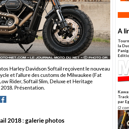
A li
Tourn
la Du
Paniga
Editi
otos Harley Davidson Softail reçoivent le nouveau
cle et l'allure des customs de Milwaukee (Fat
Low Rider, Softail Slim, Deluxe et Heritage
 2018. Présentation.
Kawa
Track
er
artager
Partager
par E
sur
(2 co
ter
Facebook
il 2018 : galerie photos