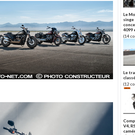
Le Mo
singe
conce
4099 
(14 c
Le tr
class
(12 c
Compa
V4, R
camér