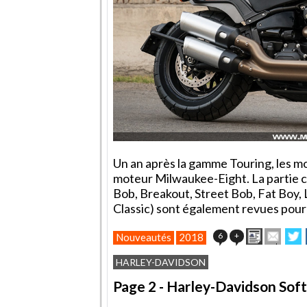
Un an après la gamme Touring, les m
moteur Milwaukee-Eight. La partie cy
Bob, Breakout, Street Bob, Fat Boy, 
Classic) sont également revues pour
Imprimer
Envoy
P
6
+
Nouveautés
2018
cet
sur
article
Twit
HARLEY-DAVIDSON
à
un
Page 2 - Harley-Davidson Softa
ami