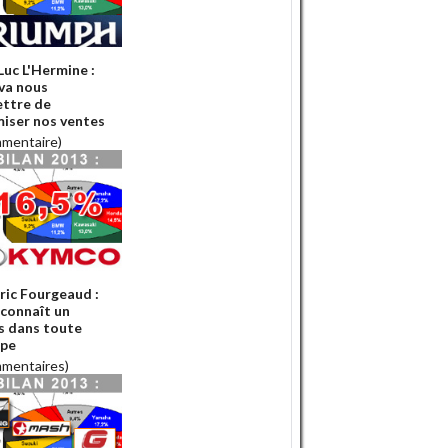
Luc L'Hermine :
 va nous
ttre de
iser nos ventes
mmentaire)
ric Fourgeaud :
connaît un
s dans toute
ope
mmentaires)