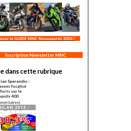
uivez le GUIDE MNC Nouveautés 2026 !
Inscription Newsletter MNC
re dans cette rubrique
tian Sperandio :
avons focalisé
forts sur le
polis 400
mmentaires)