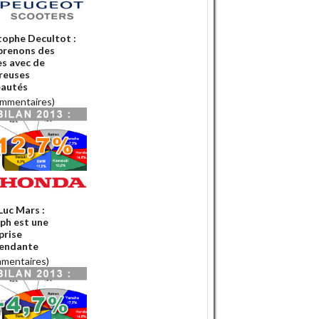
tophe Decultot :
prenons des
es avec de
reuses
autés
ommentaires)
Luc Mars :
ph est une
prise
endante
mmentaires)