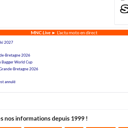
MNC
Live
► L'actu moto en direct
aki 2027
nde-Bretagne 2026
n Bagger World Cup
 Grande-Bretagne 2026
est annulé
s nos informations depuis 1999 !