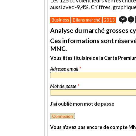
Les 125 cc voient leurs ventes chute
aussi avec -9,4%. Chiffres, graphique
50
+
Business
Bilans marché
2013
Analyse du marché grosses cy
Ces informations sont réservé
MNC.
Vous êtes titulaire de la Carte Prem
Adresse email
*
Mot de passe
*
J'ai oublié mon mot de passe
Vous n'avez pas encore de compte M