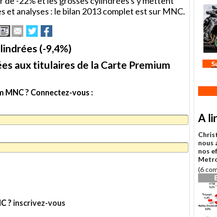
r de -22% et les grosses cylindrées s'y mettent
s et analyses : le bilan 2013 complet est sur MNC.
Imprimer
Envoyer
Partager
Partager
cet
sur
sur
article
Twitter
Facebook
lindrées (-9,4%)
à
un
es aux titulaires de la Carte Premium
S
ami
ium MNC ? Connectez-vous :
A li
Chris
nous 
nos ef
Metro
(6 co
NC ?
inscrivez-vous