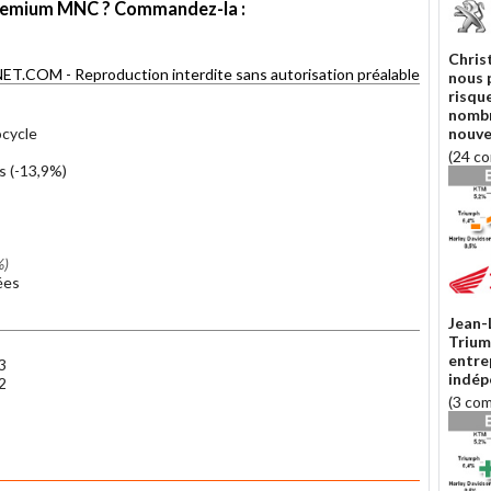
e Premium MNC ? Commandez-la :
Chris
COM - Reproduction interdite sans autorisation préalable
nous 
risqu
nomb
ocycle
nouve
(24 c
s (-13,9%)
%)
ées
Jean-
Trium
entre
3
indép
2
(3 co