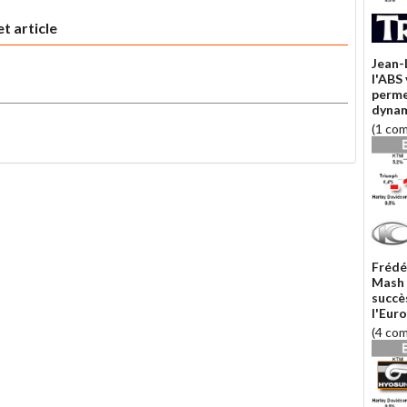
t article
Jean-
l'ABS
perme
dynam
(1 co
Frédé
Mash 
succè
l'Eur
(4 co