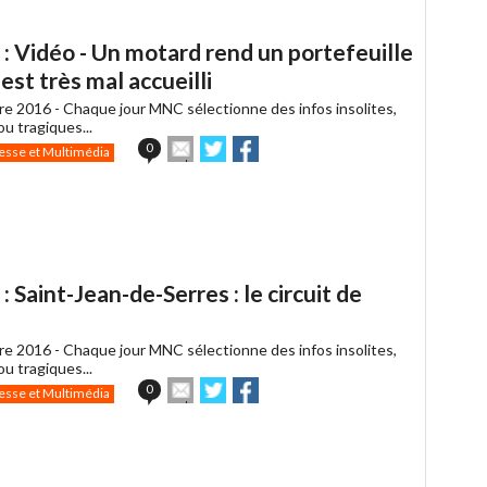
 Vidéo - Un motard rend un portefeuille
 est très mal accueilli
re 2016 -
Chaque jour MNC sélectionne des infos insolites,
u tragiques...
Envoyer
Partager
Partager
0
esse et Multimédia
cet
sur
sur
article
Twitter
Facebook
à
un
ami
Saint-Jean-de-Serres : le circuit de
re 2016 -
Chaque jour MNC sélectionne des infos insolites,
u tragiques...
Envoyer
Partager
Partager
0
esse et Multimédia
cet
sur
sur
article
Twitter
Facebook
à
un
ami