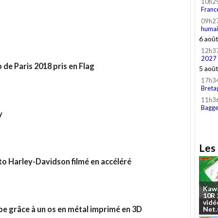
10h2
Franc
09h2
humai
6 aoû
12h3
2027
 de Paris 2018 pris en Flag
5 aoû
17h3
Breta
11h3
Bagge
y
Les 
o Harley-Davidson filmé en accéléré
Kaw
10R
vidé
be grâce à un os en métal imprimé en 3D
Net