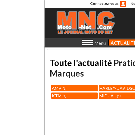
Connectez-vous
Ne
ACTUALIT
Menu
Toute l'actualité
Prati
Marques
AMV
HARLEY-DAVIDS
1
KTM
MIDUAL
1
1