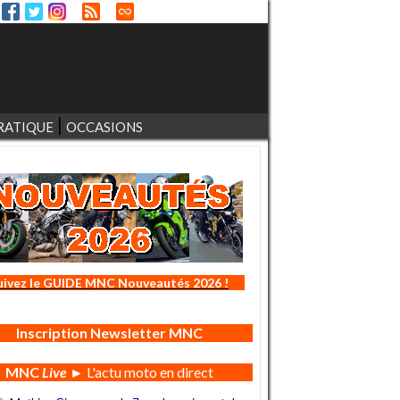
RATIQUE
OCCASIONS
uivez le GUIDE MNC Nouveautés 2026 !
Inscription Newsletter MNC
MNC
Live
► L'actu moto en direct