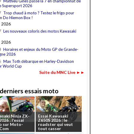
9
Mathieu Gines passe la 7 en championnat de
e Supersport 2026
7
Trop chaud à moto ? Testez le frigo pour
n Do Hiemon Box !
t 2026
7
Les nouveaux coloris des motos Kawasaki
t 2026
4
Horaires et enjeux du Moto GP de Grande-
gne 2026
6
Max Toth débarque en Harley-Davidson
r World Cup
Suite du MNC Live ►►
derniers essais moto
asaki
Ninja
ZX-
Essai
Kawasaki
2026
:
l'essai
Z650S
2026
:
le
o
sur
Moto-
roadster
qui
veut
.Com
tout
casser