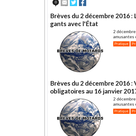
Envoyer
Partager
Partager
0
cet
sur
sur
article
Twitter
Facebook
Brèves du 2 décembre 2016 : 
à
un
gants avec l'État
ami
2 décembre
amusantes o
Pratique
Pr
Brèves du 2 décembre 2016 : Vi
obligatoires au 16 janvier 2017
2 décembre
amusantes o
Pratique
Pr