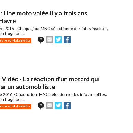
 Une moto volée il y a trois ans
 Havre
re 2016 -
Chaque jour MNC sélectionne des infos insolites,
u tragiques...
Envoyer
Partager
Partager
0
esse et Multimédia
cet
sur
sur
article
Twitter
Facebook
à
un
ami
Vidéo - La réaction d'un motard qui
 par un automobiliste
e 2016 -
Chaque jour MNC sélectionne des infos insolites,
u tragiques...
Envoyer
Partager
Partager
0
esse et Multimédia
cet
sur
sur
article
Twitter
Facebook
à
un
ami