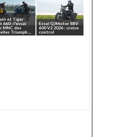
ent
et
Tiger
t
660
:
l'essai
Essai
QJMotor
SRV
o
MNC
des
600
V2
2026
:
cruise
elles
Triumph
...
control