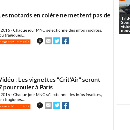
Les motards en colère ne mettent pas de
Trid
Spor
vidé
 2016 -
Chaque jour MNC sélectionne des infos insolites,
nouv
u tragiques...
Envoyer
Partager
Partager
0
esse et Multimédia
cet
sur
sur
article
Twitter
Facebook
à
un
ami
déo : Les vignettes "Crit'Air" seront
 pour rouler à Paris
 2016 -
Chaque jour MNC sélectionne des infos insolites,
u tragiques...
Envoyer
Partager
Partager
1
esse et Multimédia
cet
sur
sur
article
Twitter
Facebook
à
un
ami