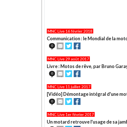
MNC Live 16 février 2018
Communication : le Mondial de la moto
Envoyer
Partager
Partager
0
cet
sur
sur
article
Twitter
Facebook
MNC Live 29 août 2017
à
un
Livre : Motos de rêve, par Bruno Gara
ami
Envoyer
Partager
Partager
0
cet
sur
sur
article
Twitter
Facebook
MNC Live 11 juillet 2017
à
un
[Vidéo] Démontage intégral d'une mot
ami
Envoyer
Partager
Partager
0
cet
sur
sur
article
Twitter
Facebook
MNC Live 1er février 2017
à
un
Un motard retrouve l'usage de sa jam
ami