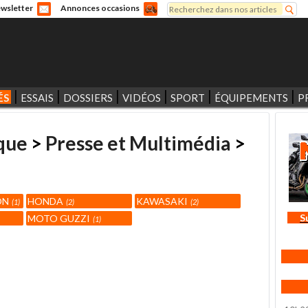
Rechercher
wsletter
Annonces occasions
Formulaire de recherche
ÉS
ESSAIS
DOSSIERS
VIDÉOS
SPORT
ÉQUIPEMENTS
P
que
>
Presse et Multimédia
>
ON
HONDA
KAWASAKI
1
2
2
S
MOTO GUZZI
1