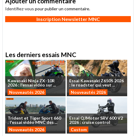
Ajouter un commentaire
Identifiez-vous
pour publier un commentaire.
Inscription Newsletter MNC
Les derniers essais MNC
Kawasaki
Ninja
ZX-10R
Essai
Kawasaki
Z650S
2026
2026
:
l'essai
vidéo
sur
...
:
le
roadster
qui
veut
...
Nouveautés 2026
Nouveautés 2026
Trident
et
Tiger
Sport
660
Essai
QJMotor
SRV
600
V2
:
l'essai
vidéo
MNC
des
...
2026
:
cruise
control
Nouveautés 2026
Custom