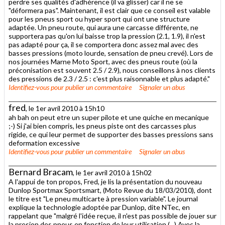
perdre ses qualités d'adhérence (il va glisser) car il ne se
"déformera pas". Maintenant, il est clair que ce conseil est valable
pour les pneus sport ou hyper sport qui ont une structure
adaptée. Un pneu route, qui aura une carcasse différente, ne
supportera pas qu'on lui baisse trop la pression (2.1, 1.9), il n'est
pas adapté pour ça, il se comportera donc assez mal avec des
basses pressions (moto lourde, sensation de pneu crevé). Lors de
nos journées Marne Moto Sport, avec des pneus route (où la
préconisation est souvent 2.5 / 2.9), nous conseillons à nos clients
des pressions de 2.3 / 2.5 : c'est plus raisonnable et plus adapté."
Identifiez-vous
pour publier un commentaire
Signaler un abus
fred
, le 1er avril 2010 à 15h10
ah bah on peut etre un super pilote et une quiche en mecanique
;-) Si j'ai bien compris, les pneus piste ont des carcasses plus
rigide, ce qui leur permet de supporter des basses pressions sans
deformation excessive
Identifiez-vous
pour publier un commentaire
Signaler un abus
Bernard Bracam
, le 1er avril 2010 à 15h02
A l'appui de ton propos, Fred, je lis la présentation du nouveau
Dunlop Sportmax Sportsmart, (Moto Revue du 18/03/2010), dont
le titre est "Le pneu multicarte à pression variable". Le journal
explique la technologie adoptée par Dunlop, dite NTec, en
rappelant que "malgré l'idée reçue, il n'est pas possible de jouer sur
la presion des pneus en fonction de leur utilisation (...) Avec la