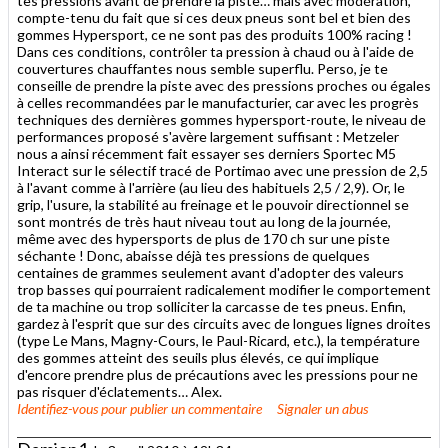
tes pressions avant de prendre la piste… mais avec modération,
compte-tenu du fait que si ces deux pneus sont bel et bien des
gommes Hypersport, ce ne sont pas des produits 100% racing !
Dans ces conditions, contrôler ta pression à chaud ou à l'aide de
couvertures chauffantes nous semble superflu. Perso, je te
conseille de prendre la piste avec des pressions proches ou égales
à celles recommandées par le manufacturier, car avec les progrès
techniques des dernières gommes hypersport-route, le niveau de
performances proposé s'avère largement suffisant : Metzeler
nous a ainsi récemment fait essayer ses derniers Sportec M5
Interact sur le sélectif tracé de Portimao avec une pression de 2,5
à l'avant comme à l'arrière (au lieu des habituels 2,5 / 2,9). Or, le
grip, l'usure, la stabilité au freinage et le pouvoir directionnel se
sont montrés de très haut niveau tout au long de la journée,
même avec des hypersports de plus de 170 ch sur une piste
séchante ! Donc, abaisse déjà tes pressions de quelques
centaines de grammes seulement avant d'adopter des valeurs
trop basses qui pourraient radicalement modifier le comportement
de ta machine ou trop solliciter la carcasse de tes pneus. Enfin,
gardez à l'esprit que sur des circuits avec de longues lignes droites
(type Le Mans, Magny-Cours, le Paul-Ricard, etc.), la température
des gommes atteint des seuils plus élevés, ce qui implique
d'encore prendre plus de précautions avec les pressions pour ne
pas risquer d'éclatements… Alex.
Identifiez-vous
pour publier un commentaire
Signaler un abus