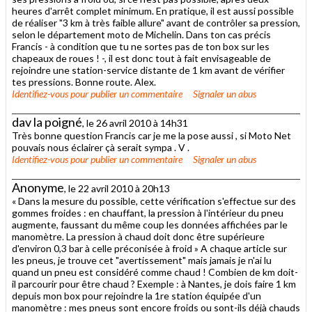
heures d'arrêt complet minimum. En pratique, il est aussi possible
de réaliser "3 km à très faible allure" avant de contrôler sa pression,
selon le département moto de Michelin. Dans ton cas précis
Francis - à condition que tu ne sortes pas de ton box sur les
chapeaux de roues ! -, il est donc tout à fait envisageable de
rejoindre une station-service distante de 1 km avant de vérifier
tes pressions. Bonne route. Alex.
Identifiez-vous
pour publier un commentaire
Signaler un abus
dav la poigné
, le 26 avril 2010 à 14h31
Très bonne question Francis car je me la pose aussi , si Moto Net
pouvais nous éclairer çà serait sympa . V .
Identifiez-vous
pour publier un commentaire
Signaler un abus
Anonyme
, le 22 avril 2010 à 20h13
« Dans la mesure du possible, cette vérification s'effectue sur des
gommes froides : en chauffant, la pression à l'intérieur du pneu
augmente, faussant du même coup les données affichées par le
manomètre. La pression à chaud doit donc être supérieure
d'environ 0,3 bar à celle préconisée à froid » A chaque article sur
les pneus, je trouve cet "avertissement" mais jamais je n'ai lu
quand un pneu est considéré comme chaud ! Combien de km doit-
il parcourir pour être chaud ? Exemple : à Nantes, je dois faire 1 km
depuis mon box pour rejoindre la 1re station équipée d'un
manomètre : mes pneus sont encore froids ou sont-ils déjà chauds