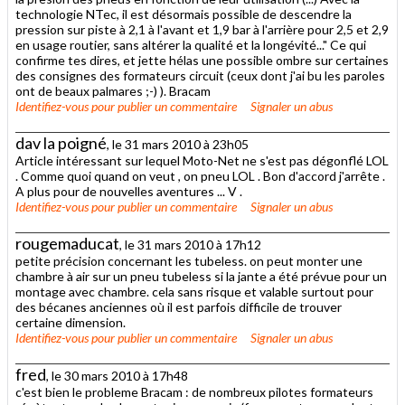
technologie NTec, il est désormais possible de descendre la
pression sur piste à 2,1 à l'avant et 1,9 bar à l'arrière pour 2,5 et 2,9
en usage routier, sans altérer la qualité et la longévité..." Ce qui
confirme tes dires, et jette hélas une possible ombre sur certaines
des consignes des formateurs circuit (ceux dont j'ai bu les paroles
ont de beaux palmares ;-) ). Bracam
Identifiez-vous
pour publier un commentaire
Signaler un abus
dav la poigné
, le 31 mars 2010 à 23h05
Article intéressant sur lequel Moto-Net ne s'est pas dégonflé LOL
. Comme quoi quand on veut , on pneu LOL . Bon d'accord j'arrête .
A plus pour de nouvelles aventures ... V .
Identifiez-vous
pour publier un commentaire
Signaler un abus
rougemaducat
, le 31 mars 2010 à 17h12
petite précision concernant les tubeless. on peut monter une
chambre à air sur un pneu tubeless si la jante a été prévue pour un
montage avec chambre. cela sans risque et valable surtout pour
des bécanes anciennes où il est parfois difficile de trouver
certaine dimension.
Identifiez-vous
pour publier un commentaire
Signaler un abus
fred
, le 30 mars 2010 à 17h48
c'est bien le probleme Bracam : de nombreux pilotes formateurs