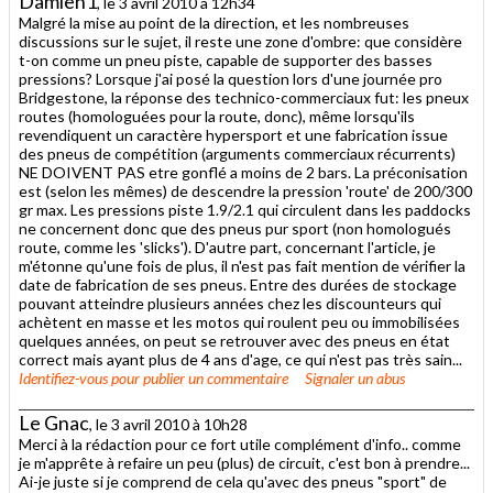
Damien1
, le 3 avril 2010 à 12h34
Malgré la mise au point de la direction, et les nombreuses
discussions sur le sujet, il reste une zone d'ombre: que considère
t-on comme un pneu piste, capable de supporter des basses
pressions? Lorsque j'ai posé la question lors d'une journée pro
Bridgestone, la réponse des technico-commerciaux fut: les pneux
routes (homologuées pour la route, donc), même lorsqu'ils
revendiquent un caractère hypersport et une fabrication issue
des pneus de compétition (arguments commerciaux récurrents)
NE DOIVENT PAS etre gonflé a moins de 2 bars. La préconisation
est (selon les mêmes) de descendre la pression 'route' de 200/300
gr max. Les pressions piste 1.9/2.1 qui circulent dans les paddocks
ne concernent donc que des pneus pur sport (non homologués
route, comme les 'slicks'). D'autre part, concernant l'article, je
m'étonne qu'une fois de plus, il n'est pas fait mention de vérifier la
date de fabrication de ses pneus. Entre des durées de stockage
pouvant atteindre plusieurs années chez les discounteurs qui
achètent en masse et les motos qui roulent peu ou immobilisées
quelques années, on peut se retrouver avec des pneus en état
correct mais ayant plus de 4 ans d'age, ce qui n'est pas très sain...
Identifiez-vous
pour publier un commentaire
Signaler un abus
Le Gnac
, le 3 avril 2010 à 10h28
Merci à la rédaction pour ce fort utile complément d'info.. comme
je m'apprête à refaire un peu (plus) de circuit, c'est bon à prendre...
Ai-je juste si je comprend de cela qu'avec des pneus "sport" de