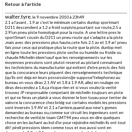
Retour à l'article
walter.tyre
, le 9 novembre 2010 à 23h49
2.1 a l'avant , 1.9 ar c'est le minimum certains dunlop sportmart
D211 descendent a 1.2 a froid surpiste,pourtant sur route,2.5 a
2.9!un pneu piste homologué pour la route. A une lettre pres le
sportSmart cousin du D211 un pneu route qui s'adapte a la piste
,mais avec des pressions plus haute,cete fois 2.1 av et 1.9 ar! pneu
fais pour ceux qui pratique plus la route que la piste. dunlop met
en ligne toute les pressions piste seche ou humide ou froide ou
chaude Michelin idem!sauf que les renseignements sur les
moyennes pressions sont plutot reservé au pistard connaissant
les techniciens du manufacturier qui evitent d'etre precis des fois
que la concurance leurs piquent des renseignements technique
(qu'ils ont deja en leurs possessions)je suppose?telephonez au
bureau on vous diras 2.1 AV et 1.8 à 1.9 AR, allez en roulage on
diras descendez a 1.6,ça risque rien et si vous voulez la verité
trouvez JP responsable competant de michelin toujours en piste
et qui se feras un plaisir a vous donner le bon tuyau pour tenter de
vaincre la concurence chez bridg sur certains models les pressions
sont inversés 1.9 AV et 2.1 a l'arriere,quand aux new's gomes
demandez au bureau ou,comme sur circuit les ingenieurs sont en
recherche de verité,le team GMT94 peu vous en dire quelques
chose en les lachant au bol d'or pour rejoindre michelin ils ont tout
dit! pireli pressions idem comme tous et eux aussi sont en