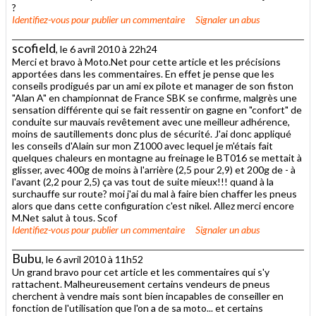
?
Identifiez-vous
pour publier un commentaire
Signaler un abus
scofield
, le 6 avril 2010 à 22h24
Merci et bravo à Moto.Net pour cette article et les précisions
apportées dans les commentaires. En effet je pense que les
conseils prodigués par un ami ex pilote et manager de son fiston
"Alan A" en championnat de France SBK se confirme, malgrès une
sensation différente qui se fait ressentir on gagne en "confort" de
conduite sur mauvais revêtement avec une meilleur adhérence,
moins de sautillements donc plus de sécurité. J'ai donc appliqué
les conseils d'Alain sur mon Z1000 avec lequel je m'étais fait
quelques chaleurs en montagne au freinage le BT016 se mettait à
glisser, avec 400g de moins à l'arrière (2,5 pour 2,9) et 200g de - à
l'avant (2,2 pour 2,5) ça vas tout de suite mieux!!! quand à la
surchauffe sur route? moi j'ai du mal à faire bien chaffer les pneus
alors que dans cette configuration c'est nikel. Allez merci encore
M.Net salut à tous. Scof
Identifiez-vous
pour publier un commentaire
Signaler un abus
Bubu
, le 6 avril 2010 à 11h52
Un grand bravo pour cet article et les commentaires qui s'y
rattachent. Malheureusement certains vendeurs de pneus
cherchent à vendre mais sont bien incapables de conseiller en
fonction de l'utilisation que l'on a de sa moto... et certains