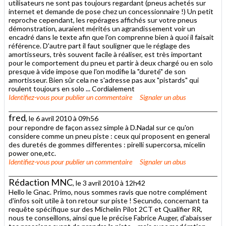
utilisateurs ne sont pas toujours regardant (pneus achetés sur
internet et demande de pose chez un concessionnaire !) Un petit
reproche cependant, les repérages affichés sur votre pneus
démonstration, auraient mérités un agrandissement voir un
encadré dans le texte afin que l'on comprenne bien à quoi il faisait
référence. D'autre part il faut souligner que le réglage des
amortisseurs, très souvent facile à réaliser, est très important
pour le comportement du pneu et partir à deux chargé ou en solo
presque à vide impose que l'on modifie la "dureté" de son
amortisseur. Bien sûr cela ne s'adresse pas aux "pistards" qui
roulent toujours en solo ... Cordialement
Identifiez-vous
pour publier un commentaire
Signaler un abus
fred
, le 6 avril 2010 à 09h56
pour repondre de façon assez simple à D.Nadal sur ce qu'on
considere comme un pneu piste : ceux qui proposent en general
des duretés de gommes differentes : pirelli supercorsa, micelin
power one,etc.
Identifiez-vous
pour publier un commentaire
Signaler un abus
Rédaction MNC
, le 3 avril 2010 à 12h42
Hello le Gnac. Primo, nous sommes ravis que notre complément
d'infos soit utile à ton retour sur piste ! Secundo, concernant ta
requête spécifique sur des Michelin Pilot 2CT et Qualifier RR,
nous te conseillons, ainsi que le précise Fabrice Auger, d'abaisser