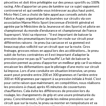
pincettes et doit être privilégiée sur des pneus sportifs ou 100%
racing. Afin d'apporter un peu de lumière sur ce sujet vaguement
controversé et qui semble vous intéresser au plus haut point,
Moto-Net.Com a choisi de faire appel aux conseils avisés de
Fabrice Auger, organisateur de journées sur circuits via son
association Marne Moto Sport (reconnue d'intérêt général et
agréée par le Ministère de la Jeunesse et des Sports) et pilote en
championnat du monde d'endurance et championnat de France
Supersport. Voici sa réponse : "Il est important de baisser la
pression des pneumatiques lorsque l'on roule sur circuit pour
différentes raisons : le pneu (sa carcasse et sa gomme) est
beaucoup plus sollicité sur un circuit que sur la route. Gros
freinage, grosses mises en appui lors des accélérations... le pneu
subit de fortes contraintes et il est important d'adapter la
pression pour ne pas qu'il "surchauffe". Le fait de baisser la
pression permet au pneu d'apporter un meilleur grip car il va mieux
encaisser les déformations que le pilotage d'une moto sur circuit
lui impose. Lors d'une conduite en situation intensive, un pneu
avant peut prendre entre 200 et 300 grammes et l'arrière entre
300 et 400 grammes par rapport à sa pression initiale à froid. C'est
pour cette raison que maintenant, en compétition, nous réalisons
les pressions à chaud, après 45 minutes de couvertures
chauffantes. Cela évite les différences de pression lors du
roulage, les changements de grip et une usure prématurée du
pneu. Concrètement, si l'on garde les même pressions sur un
circuit que sur la route, le pneu va monter en température et va