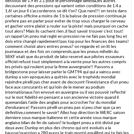
dessous de 1.9 et 2.1 pour le personnage lambda,les autres
decouvrant des pressions qui varient selon conditions de 1.4 a
1.6! un jour il s'accorderons se dit t'on? Que neni!!! on teste dans
certaines officine a moins de 1 b la baisse de pression continue,je
prefere pas en parler pour eviter de trop vous charger le cerveau
et gacher votre plaisir a rouler sur la piste! mais pourquoi on cache
tout alors? Mais ils cachent rien ,il faut savoir trouver c'est tout!
un rappel Un pneu mal reglé en pression ne ne fais pas long feu et
dois etre changé rapidement!pas top pour les finances des teams!
comment choisir alors entres pneus? on regarde et on lit les
journeaux et des fois on comprends,que les pneus mihelin du
SBKF etait que du produit de labo reservé aux pilotes essayeurs
officiel refusé tout simplement a la vente pour les autres compris
les privés qui roulent pour la firme auvergnate!! Passons a
bridgestone pour laisser parler le GMT94 qui qui a vaincu avec
dunlop a son epoque,les a quittés avec le trophédu mondial
rejoindre pirelli pas cher avant de decouvrir l'inexistance d'un pneu
face aux concurants et qui loin de le mener au podium
internationaux l'on envoyé en auvergne ou il vas pouvoir reflechir
sur le mot fidelité en pensant a son ancienne victoire quand il
quemandais l'aide des anglais pour accrocher l'or du mondial
d'endurance! Passons pirelli un pneu pas si peu cher que ça en
definitive,comment le savoir? Allez hop direction le WERC saison
derniere sous marque italienne et cette année sous marque
anglaise bilan de fin de saison? le budget pneu a été divisé par
deux avec Dunlop en plus des chrono qui ont evolués a la
hausse!question a 280 euros le train monté equilibré qui te fais les