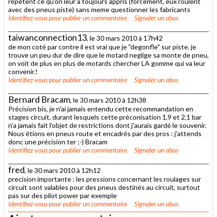
répètent ce qu'on leur a toujours appris (forcement, eux roulent
avec des pneus piste) sans meme questionner les fabricants
Identifiez-vous
pour publier un commentaire
Signaler un abus
taiwanconnection13
, le 30 mars 2010 à 17h42
de mon coté par contre il est vrai que je "degonfle" sur piste. je
trouve un peu dur de dire que le motard neglige sa monte de pneu,
on voit de plus en plus de motards chercher LA gomme qui va leur
convenir.!
Identifiez-vous
pour publier un commentaire
Signaler un abus
Bernard Bracam
, le 30 mars 2010 à 12h38
Précision bis, je n'ai jamais entendu cette recommandation en
stages circuit, durant lesquels cette préconisation 1,9 et 2,1 bar
n'a jamais fait l'objet de restrictions dont j'aurais gardé le souvenir.
Nous étions en pneus route et encadrés par des pros : j'attends
donc une précision ter ;-) Bracam
Identifiez-vous
pour publier un commentaire
Signaler un abus
fred
, le 30 mars 2010 à 12h12
precision importante : les pressions concernant les roulages sur
circuit sont valables pour des pneus destinés au circuit, surtout
pas sur des pilot power par exemple
Identifiez-vous
pour publier un commentaire
Signaler un abus