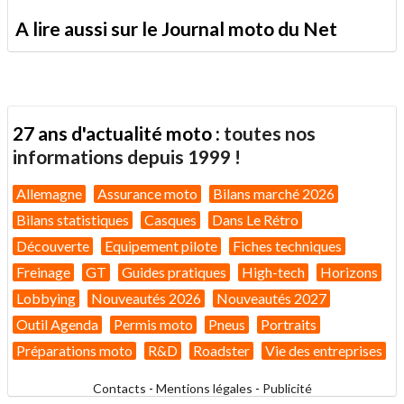
A lire aussi sur le Journal moto du Net
27 ans d'actualité moto :
toutes nos
informations depuis 1999 !
Allemagne
Assurance moto
Bilans marché 2026
Bilans statistiques
Casques
Dans Le Rétro
Découverte
Equipement pilote
Fiches techniques
Freinage
GT
Guides pratiques
High-tech
Horizons
Lobbying
Nouveautés 2026
Nouveautés 2027
Outil Agenda
Permis moto
Pneus
Portraits
Préparations moto
R&D
Roadster
Vie des entreprises
Contacts
-
Mentions légales
-
Publicité