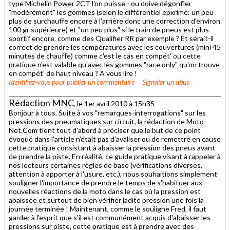
type Michelin Power 2CT l'on puisse - ou doive dégonfler
"modérément" les gommes (selon le différentiel epxrimé: un peu
plus de surchauffe encore à l'arrière donc une correction d'environ
100 gr supérieure) et "un peu plus" si le train de pneus est plus
sportif encore, comme des Qualifier RR par exemple ? Et serait-il
correct de prendre les températures avec les couvertures (mini 45
minutes de chauffe) comme c'est le cas en compét' ou cette
pratique n'est valable qu'avec les gommes "race only" qu'on trouve
en compét' de haut niveau ? A vous lire !
Identifiez-vous
pour publier un commentaire
Signaler un abus
Rédaction MNC
, le 1er avril 2010 à 15h35
Bonjour à tous. Suite à vos "remarques-interrogations" sur les
pressions des pneumatiques sur circuit, la rédaction de Moto-
Net.Com tient tout d'abord à préciser que le but de ce point
évoqué dans l'article n'était pas d'avaliser ou de remettre en cause
cette pratique consistant à abaisser la pression des pneus avant
de prendre la piste. En réalité, ce guide pratique visant à rappeler à
nos lecteurs certaines règles de base (vérifications diverses,
attention à apporter à l'usure, etc.), nous souhaitions simplement
souligner l'importance de prendre le temps de s'habituer aux
nouvelles réactions de la moto dans le cas où la pression est
abaissée et surtout de bien vérifier ladite pression une fois la
journée terminée ! Maintenant, comme le souligne Fred, il faut
garder à l'esprit que s'il est communément acquis d'abaisser les
pressions sur piste, cette pratique est à prendre avec des