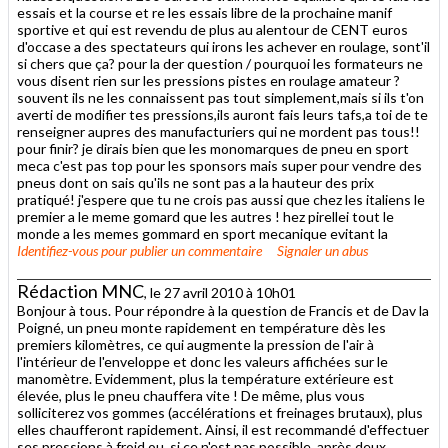
essais et la course et re les essais libre de la prochaine manif
sportive et qui est revendu de plus au alentour de CENT euros
d'occase a des spectateurs qui irons les achever en roulage, sont'il
si chers que ça? pour la der question / pourquoi les formateurs ne
vous disent rien sur les pressions pistes en roulage amateur ?
souvent ils ne les connaissent pas tout simplement,mais si ils t'on
averti de modifier tes pressions,ils auront fais leurs tafs,a toi de te
renseigner aupres des manufacturiers qui ne mordent pas tous!!
pour finir? je dirais bien que les monomarques de pneu en sport
meca c'est pas top pour les sponsors mais super pour vendre des
pneus dont on sais qu'ils ne sont pas a la hauteur des prix
pratiqué! j'espere que tu ne crois pas aussi que chez les italiens le
premier a le meme gomard que les autres ! hez pirellei tout le
monde a les memes gommard en sport mecanique evitant la
Identifiez-vous
pour publier un commentaire
Signaler un abus
Rédaction MNC
, le 27 avril 2010 à 10h01
Bonjour à tous. Pour répondre à la question de Francis et de Dav la
Poigné, un pneu monte rapidement en température dès les
premiers kilomètres, ce qui augmente la pression de l'air à
l'intérieur de l'enveloppe et donc les valeurs affichées sur le
manomètre. Evidemment, plus la température extérieure est
élevée, plus le pneu chauffera vite ! De même, plus vous
solliciterez vos gommes (accélérations et freinages brutaux), plus
elles chaufferont rapidement. Ainsi, il est recommandé d'effectuer
ses pressions à froid ou, si ce n'est pas possible, après deux