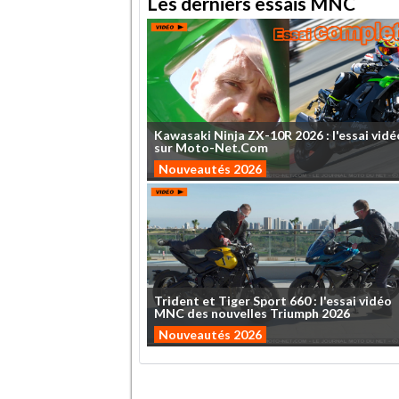
Les derniers essais MNC
Kawasaki
Ninja
ZX-10R
2026
:
l'essai
vidé
sur
Moto-Net.Com
Nouveautés 2026
Trident
et
Tiger
Sport
660
:
l'essai
vidéo
MNC
des
nouvelles
Triumph
2026
Nouveautés 2026