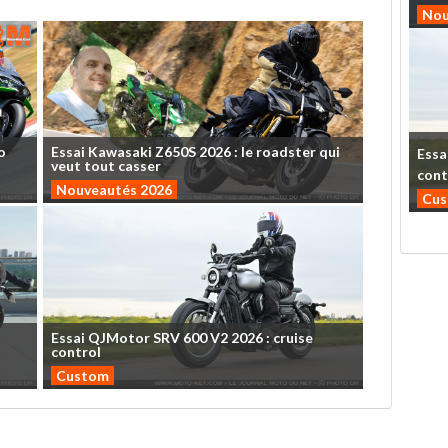
Nou
o
Essai
Kawasaki
Z650S
2026
:
le
roadster
qui
Essa
veut
tout
casser
cont
Nouveautés 2026
Cu
Essai
QJMotor
SRV
600
V2
2026
:
cruise
control
Custom