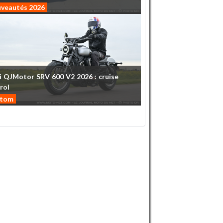
veautés 2026
i
QJMotor
SRV
600
V2
2026
:
cruise
rol
stom