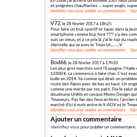
En 2008 j’ai acheté un modèle 2007 neuf pour
et poignées chauffantes … super engin, super f
Identifiez-vous
pour publier un commentaire
Sign
V72
, le 28 février 2017 à 18h25
Pour faire un truk sportif et taper dans la 
smartphone comme bcp font ???? y'a des commerc
suis un vieux, et a ce prix là ,j'ai le top du road
clientelle qui va avec le Tmax lol..........V
Identifiez-vous
pour publier un commentaire
Sign
Bod66
, le 28 février 2017 à 17h50
Les plus gros marchés sont l'Espagne, l'Italie e
13300 €, ça commence à faire cher. C'est exa
bulle en 2014. Ya comme qui dirait un problèm
route des Alpes avec de bas en haut. Un engin
comme une merde par tes pairs. Fini le salut du
doudoune Uniklo et casque Momo Design qui t
Tmaxeurs. Pas fan des feux arrières, l'ancien é
marché d'ici 6 mois entre le X-ADV et le Tmax
Identifiez-vous
pour publier un commentaire
Sign
Ajouter un commentaire
Identifiez-vous
pour publier un commentaire.