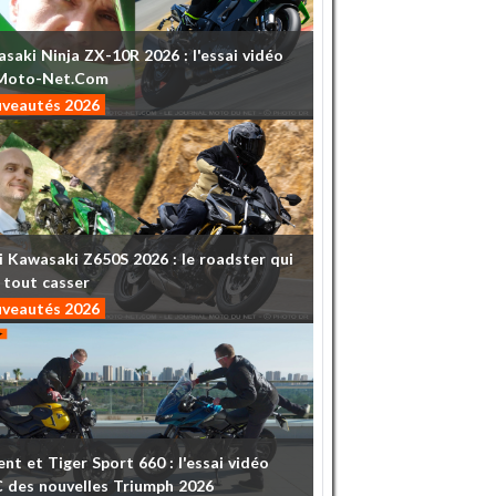
asaki
Ninja
ZX-10R
2026
:
l'essai
vidéo
Moto-Net.Com
veautés 2026
i
Kawasaki
Z650S
2026
:
le
roadster
qui
tout
casser
veautés 2026
ent
et
Tiger
Sport
660
:
l'essai
vidéo
C
des
nouvelles
Triumph
2026