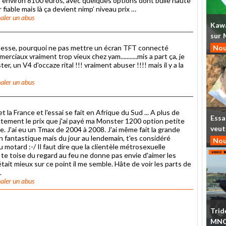
 environ 8100 euros, avec quelques options dont bulle haute
iable mais là ça devient nimp’ niveau prix …
aler un abus
Kaw
sur
jeunesse, pourquoi ne pas mettre un écran TFT connecté
Nou
iaux vraiment trop vieux chez yam...........mis a part ça, je
ster, un V4 d'occaze rital !!! vraiment abuser !!!! mais il y a la
aler un abus
t la France et l'essai se fait en Afrique du Sud ... A plus de
Essa
ctement le prix que j'ai payé ma Monster 1200 option petite
veut
e. J'ai eu un Tmax de 2004 à 2008. J'ai même fait la grande
 fantastique mais du jour au lendemain, t'es considéré
Nou
 motard :-/ Il faut dire que la clientèle métrosexuelle
e toise du regard au feu ne donne pas envie d'aimer les
tait mieux sur ce point il me semble. Hâte de voir les parts de
.
aler un abus
Trid
MN