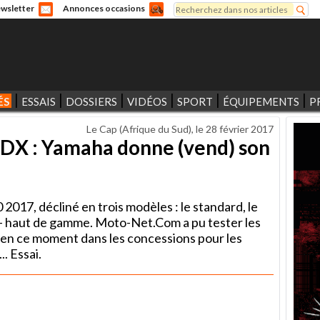
Rechercher
wsletter
Annonces occasions
Formulaire de recherche
ÉS
ESSAIS
DOSSIERS
VIDÉOS
SPORT
ÉQUIPEMENTS
P
Le Cap (Afrique du Sud), le
28 février 2017
 DX : Yamaha donne (vend) son
17, décliné en trois modèles : le standard, le
ès - haut de gamme. Moto-Net.Com a pu tester les
t en ce moment dans les concessions pour les
. Essai.