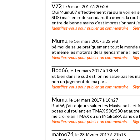
V72
, le 5 mars 2017 à 20h26
Oui Mumu07 effectivement j'ai pu le voir en so
SDS) mais en redescendant il a ouvert la route
entre de bonne mains c'est impressionnant je 
Identifiez-vous
pour publier un commentaire
Sign
Mumu
, le 1er mars 2017 à 22h48
bé moi de salue pratiquement tout le monde 
et même les motards de la gendarmerie !, est j
Identifiez-vous
pour publier un commentaire
Sign
Bod66
, le 1er mars 2017 à 18h54
Et bien dans le sud est, on ne salue pas les ma
non un jugement de ma part.
Identifiez-vous
pour publier un commentaire
Sign
Mumu
, le 1er mars 2017 à 18h27
Bod66, j'ai toujours saluer les Maxiscoots et i
potes qui roulent en TMAX 500/530 et autres M
me croire an TMAX ou un INGEGRA dans de b
Identifiez-vous
pour publier un commentaire
Sign
matoo74
, le 28 février 2017 à 21h15