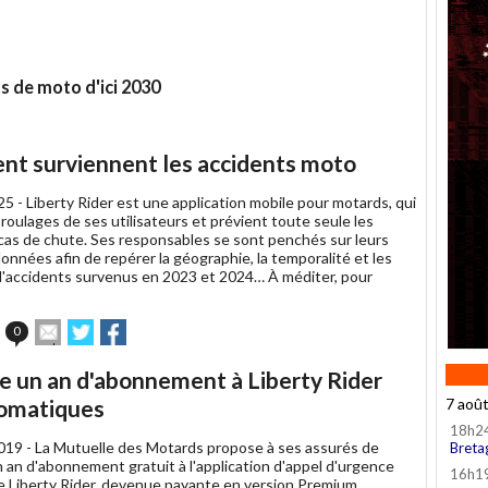
ts de moto d'ici 2030
nt surviennent les accidents moto
025 -
Liberty Rider est une application mobile pour motards, qui
s roulages de ses utilisateurs et prévient toute seule les
cas de chute. Ses responsables se sont penchés sur leurs
onnées afin de repérer la géographie, la temporalité et les
d'accidents survenus en 2023 et 2024… À méditer, pour
Envoyer
Partager
Partager
0
cet
sur
sur
article
Twitter
Facebook
e un an d'abonnement à Liberty Rider
à
un
tomatiques
7 aoû
ami
18h2
019 -
La Mutuelle des Motards propose à ses assurés de
Breta
n an d'abonnement gratuit à l'application d'appel d'urgence
16h1
 Liberty Rider, devenue payante en version Premium.