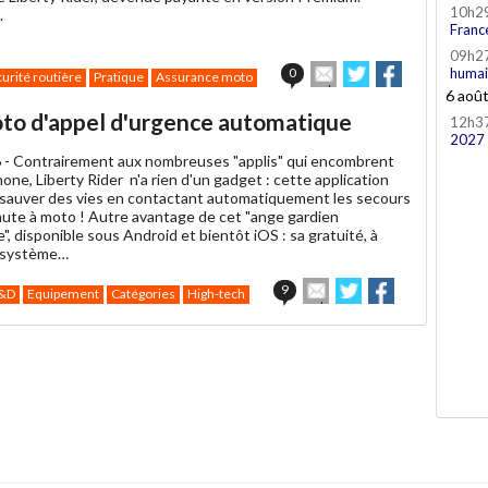
10h2
.
Franc
09h2
Envoyer
Partager
Partager
humai
0
urité routière
Pratique
Assurance moto
cet
sur
sur
6 aoû
article
Twitter
Facebook
 moto d'appel d'urgence automatique
12h3
à
2027
un
 -
Contrairement aux nombreuses "applis" qui encombrent
ami
one, Liberty Rider n'a rien d'un gadget : cette application
auver des vies en contactant automatiquement les secours
hute à moto ! Autre avantage de cet "ange gardien
", disponible sous Android et bientôt iOS : sa gratuité, à
u système…
Envoyer
Partager
Partager
9
&D
Equipement
Catégories
High-tech
cet
sur
sur
article
Twitter
Facebook
à
un
ami