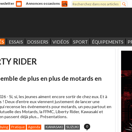
Rechercher
wsletter
Annonces occasions
Formulaire de recherche
ÉS
ESSAIS
DOSSIERS
VIDÉOS
SPORT
ÉQUIPEMENTS
P
RTY RIDER
ssemble de plus en plus de motards en
026 -
Si, si, les jeunes aiment encore sortir de chez eux. Et à
s ! Deux d'entre eux viennent justement de lancer une
 qui recense les événements pour motards, un peu partout en
utuelle des Motards, la FFMC, Liberty Rider, Kawasaki et
en passent déjà plus... Présentations.
0
bying
Pratique
Agenda
KAWASAKI
SUZUKI