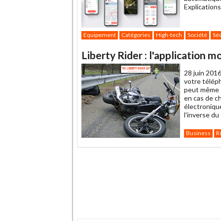
Explications
Equipement
Catégories
High-tech
Société
Séc
Liberty Rider : l'application
28 juin 2016
votre téléph
peut même s
en cas de c
électronique
l'inverse d
Business
R