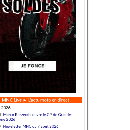
MNC
Live
► L'actu moto en direct
t 2026
4
Marco Bezzecchi ouvre le GP de Grande-
gne 2026
9
Newsletter MNC du 7 aout 2026