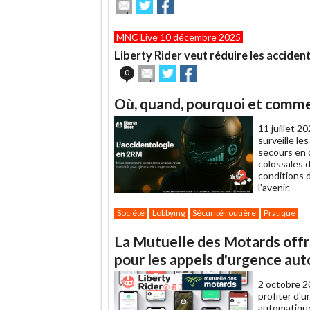
Envoyer
Partager
Partager
cet
sur
sur
article
Twitter
Facebook
MNC Live 10 décembre 2025
à
un
Liberty Rider veut réduire les acciden
ami
Envoyer
Partager
Partager
0
cet
sur
sur
article
Twitter
Facebook
Où, quand, pourquoi et comme
à
un
11 juillet 2
ami
surveille le
secours en 
colossales d
conditions 
l'avenir.
Société
Lobbying
Sécurité routière
Pratique
La Mutuelle des Motards offr
pour les appels d'urgence au
2 octobre 2
profiter d'u
automatique