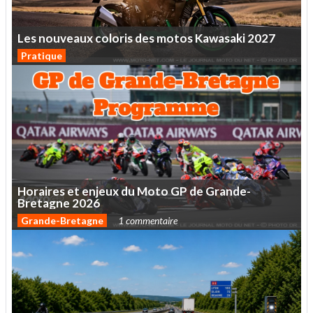
Les
nouveaux
coloris
des
motos
Kawasaki
2027
Pratique
Horaires
et
enjeux
du
Moto
GP
de
Grande-
Bretagne
2026
Grande-Bretagne
1 commentaire