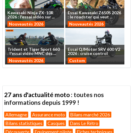
Kawasaki
Ninja
ZX-10R
Essai
Kawasaki
Z650S
2026
2026
:
l'essai
vidéo
sur
...
:
le
roadster
qui
veut
...
Nouveautés 2026
Nouveautés 2026
Trident
et
Tiger
Sport
660
Essai
QJMotor
SRV
600
V2
:
l'essai
vidéo
MNC
des
...
2026
:
cruise
control
Nouveautés 2026
Custom
27 ans d'actualité moto :
toutes nos
informations depuis 1999 !
Allemagne
Assurance moto
Bilans marché 2026
Bilans statistiques
Casques
Dans Le Rétro
Découverte
Equipement pilote
Fiches techniques