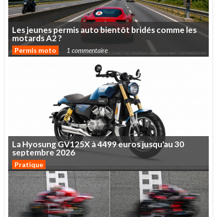
Les
jeunes
permis
auto
bientôt
bridés
comme
les
motards
A2
?
Permis moto
1 commentaire
La
Hyosung
GV125X
à
4499
euros
jusqu'au
30
septembre
2026
Pratique