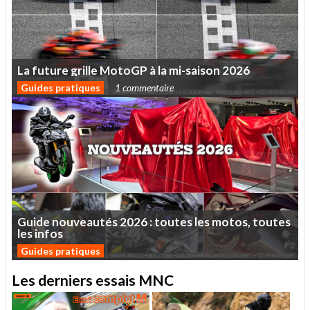
La
future
grille
MotoGP
à
la
mi-saison
2026
Guides pratiques
1 commentaire
Guide
nouveautés
2026
:
toutes
les
motos,
toutes
les
infos
Guides pratiques
Les derniers essais MNC