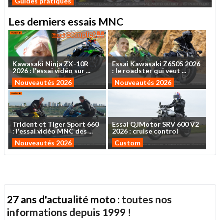
Guides pratiques
Les derniers essais MNC
Kawasaki
Ninja
ZX-10R
Essai
Kawasaki
Z650S
2026
2026
:
l'essai
vidéo
sur
...
:
le
roadster
qui
veut
...
Nouveautés 2026
Nouveautés 2026
Trident
et
Tiger
Sport
660
Essai
QJMotor
SRV
600
V2
:
l'essai
vidéo
MNC
des
...
2026
:
cruise
control
Nouveautés 2026
Custom
27 ans d'actualité moto :
toutes nos
informations depuis 1999 !