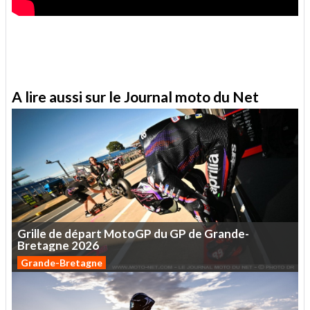
A lire aussi sur le Journal moto du Net
Grille
de
départ
MotoGP
du
GP
de
Grande-
Bretagne
2026
Grande-Bretagne