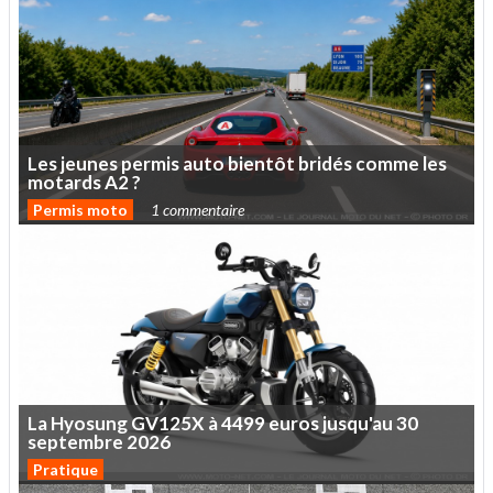
Les
jeunes
permis
auto
bientôt
bridés
comme
les
motards
A2
?
Permis moto
1 commentaire
La
Hyosung
GV125X
à
4499
euros
jusqu'au
30
septembre
2026
Pratique