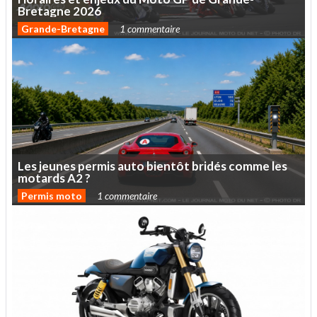
Bretagne
2026
Grande-Bretagne
1 commentaire
Les
jeunes
permis
auto
bientôt
bridés
comme
les
motards
A2
?
Permis moto
1 commentaire