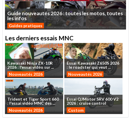
Guide
nouveautés
2026
:
toutes
les
motos,
toutes
les
infos
Guides pratiques
Les derniers essais MNC
Kawasaki
Ninja
ZX-10R
Essai
Kawasaki
Z650S
2026
2026
:
l'essai
vidéo
sur
...
:
le
roadster
qui
veut
...
Nouveautés 2026
Nouveautés 2026
Trident
et
Tiger
Sport
660
Essai
QJMotor
SRV
600
V2
:
l'essai
vidéo
MNC
des
...
2026
:
cruise
control
Nouveautés 2026
Custom