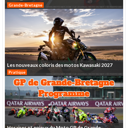
Grande-Bretagne
Les
nouveaux
coloris
des
motos
Kawasaki
2027
Pratique
Horaires
et
enjeux
du
Moto
GP
de
Grande-