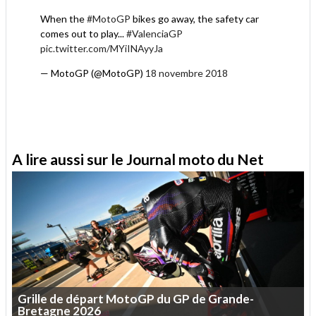
When the
#MotoGP
bikes go away, the safety car
comes out to play...
#ValenciaGP
pic.twitter.com/MYiINAyyJa
— MotoGP (@MotoGP)
18 novembre 2018
A lire aussi sur le Journal moto du Net
Grille
de
départ
MotoGP
du
GP
de
Grande-
Bretagne
2026