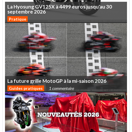
La
Hyosung
GV125X
à
4499
euros
jusqu'au
30
septembre
2026
Pratique
La
future
grille
MotoGP
à
la
mi-saison
2026
Guides pratiques
1 commentaire