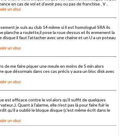
rance en cas de vol et d'avoir peu ou pas de franchise . V .
aler un abus
sement je suis au club 14 même si il est homologué SRA ils
 planche a roulette,il pose la roue dessus et ils enmenent la
disque il faut l'attacher avec une chaine et un U a un poteau
aler un abus
ns de me faire piquer une meule en moins de 5 min alors
dire que désormais dans ces cas précis y aura un bloc disk avec
aler un abus
est efficace contre le vol alors qu'il suffit de quelques
teur..). Quant à l'alarme, elle n'est pas là pour faire fuir le
dit qu'il a oublié le bloque disque (c'est même écrit dans le
aler un abus