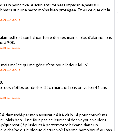
er à un point fixe. Aucun antivol n'est imparable,mais s'il
abbatra sur une moto moins bien protégée. Et vu ce que dit le
aler un abus
c alarme.Il est tombé par terre de mes mains: plus d'alarme! pas
ue à 90€.
aler un abus
mais moi ce qui me gêne c'est pour l'odeur lol . V .
aler un abus
28
avec des vieilles poubelles !!! ça marche ! pas un vol en 41 ans
aler un abus
é SRA demandé par mon assureur AXA club 14 pour couvrir ma
 . Mais bon , il ne faut pas se leurrer si des voyous veulent
a piqueront ( à plusieurs à porter votre bécane dans un
rte la chaine ou le bloque disque voir l'alarme homologué ou pas