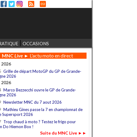
RATIQUE
OCCASIONS
MNC
Live
► L'actu moto en direct
t 2026
5
Grille de départ MotoGP du GP de Grande-
gne 2026
t 2026
4
Marco Bezzecchi ouvre le GP de Grande-
gne 2026
9
Newsletter MNC du 7 aout 2026
9
Mathieu Gines passe la 7 en championnat de
e Supersport 2026
7
Trop chaud à moto ? Testez le frigo pour
n Do Hiemon Box !
Suite du MNC Live ►►