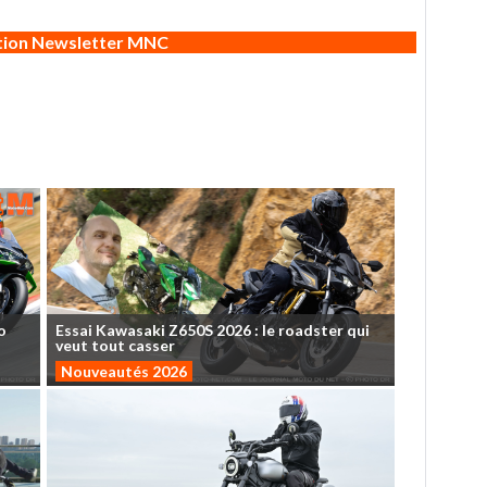
ption Newsletter MNC
o
Essai
Kawasaki
Z650S
2026
:
le
roadster
qui
veut
tout
casser
Nouveautés 2026