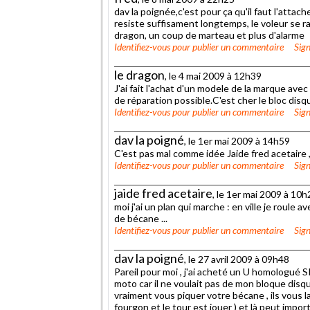
dav la poignée,c'est pour ça qu'il faut l'attach
resiste suffisament longtemps, le voleur se r
dragon, un coup de marteau et plus d'alarme
Identifiez-vous
pour publier un commentaire
Sign
le dragon
, le 4 mai 2009 à 12h39
J'ai fait l'achat d'un modele de la marque ave
de réparation possible.C'est cher le bloc disq
Identifiez-vous
pour publier un commentaire
Sign
dav la poigné
, le 1er mai 2009 à 14h59
C'est pas mal comme idée Jaide fred acetaire , 
Identifiez-vous
pour publier un commentaire
Sign
jaide fred acetaire
, le 1er mai 2009 à 10h
moi j'ai un plan qui marche : en ville je roule 
de bécane ...
Identifiez-vous
pour publier un commentaire
Sign
dav la poigné
, le 27 avril 2009 à 09h48
Pareil pour moi , j'ai acheté un U homologu
moto car il ne voulait pas de mon bloque disque
vraiment vous piquer votre bécane , ils vous l
fourgon et le tour est jouer ) et là peut impo