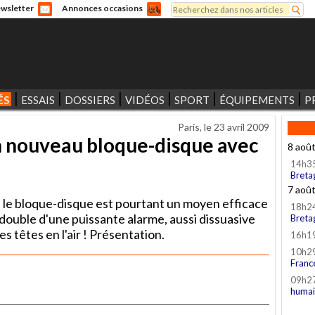
Rechercher
wsletter
Annonces occasions
Formulaire de recherche
ÉS
ESSAIS
DOSSIERS
VIDÉOS
SPORT
ÉQUIPEMENTS
P
Paris, le
23 avril 2009
n nouveau bloque-disque avec
8 aoû
14h3
Breta
7 aoû
le bloque-disque est pourtant un moyen efficace
18h2
se double d'une puissante alarme, aussi dissuasive
Breta
es têtes en l'air ! Présentation.
16h1
10h2
Franc
09h2
humai