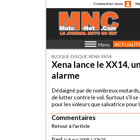
Connectez-vous
Ne
ACTUALIT
Menu
BLOQUE-DISQUE XENA XX14
Xena lance le XX14, u
alarme
Dédaigné par de nombreux motards, 
de lutter contre le vol. Surtout s'il 
pour les voleurs que salvatrice pour l
Commentaires
Retour à l'article
fred
, le 8 mai 2009 à 22h25