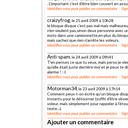
. L'important c'est d'être bien couvert en assu
Identifiez-vous
pour publier un commentaire
Sign
craizyfrog
, le 25 avril 2009 à 10h28
le bloque disque c'est pas mal mais malheureu
n'en veulent pas,sinon deux personne avec une
moto dans une camionnette,en plus du bloque 
mais sachez que rien n'arrête les voleurs.
Identifiez-vous
pour publier un commentaire
Sign
Anti-spam
, le 24 avril 2009 à 09h41
T'en penses ce que tu veux, mais perso je vie
qu'elle était juste derrière moi et je peux te 
alarme ! :-(
Identifiez-vous
pour publier un commentaire
Sign
Motorman34
, le 23 avril 2009 à 17h14
Comment peux-t-on écrire qu'un bloque disque 
instants pour le détourner (suffit d'être observa
voleur, mais simplement pour rappeler à l'étour
texte...).
Identifiez-vous
pour publier un commentaire
Sign
Ajouter un commentaire