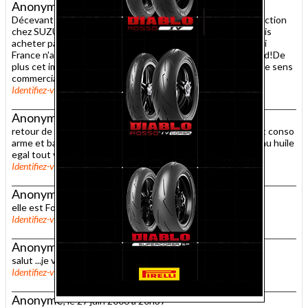
Anonyme
, le 29 juillet 2006 à 22h23
Décevant pour acheter cet engin.Pas un seul point de réduction
chez SUZUKI.De plus me proposer l'ancien , non!Alors je vais
acheter par l'intermédiare d'un mandataire européen.Suzuki
France n'a rien compris.Il faut battre le fer quand il est chaud!De
plus cet importateur ne réponds pas aux mails.Bravo! pour le sens
commercial et relationnel de Suzuki France.
Identifiez-vous
pour publier un commentaire
Signaler un abus
Anonyme
, le 13 juillet 2006 à 22h56
retour de vacances avec mon 400k7 4000km toujour parfait conso
arme et bagage 4l/100 moyenne ' ordinateur de bord ) niveau huile
egal tout va bien
Identifiez-vous
pour publier un commentaire
Signaler un abus
Anonyme
, le 10 juillet 2006 à 19h08
elle est Formidable.
Identifiez-vous
pour publier un commentaire
Signaler un abus
Anonyme
, le 5 juillet 2006 à 00h57
salut ...je voudrais savoir le pris de lasuzuki 650 scouteur
Identifiez-vous
pour publier un commentaire
Signaler un abus
Anonyme
, le 27 juin 2006 à 20h37