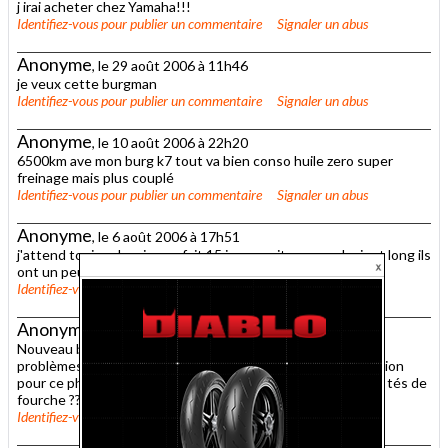
j irai acheter chez Yamaha!!!
Identifiez-vous
pour publier un commentaire
Signaler un abus
Anonyme
, le 29 août 2006 à 11h46
je veux cette burgman
Identifiez-vous
pour publier un commentaire
Signaler un abus
Anonyme
, le 10 août 2006 à 22h20
6500km ave mon burg k7 tout va bien conso huile zero super
freinage mais plus couplé
Identifiez-vous
pour publier un commentaire
Signaler un abus
Anonyme
, le 6 août 2006 à 17h51
j'attend toujour le mien sa fait 15 jours maitenan sa devient long ils
ont un peu de mal a fournir j'ai l'impression...
Identifiez-vous
pour publier un commentaire
Signaler un abus
Anonyme
, le 2 août 2006 à 15h01
Nouveau burgman K7, 3000 kms en une semaine, pas de
problèmes sauf louvoiement au dessus de 140, quelle solution
pour ce phénomène ( huile de fourche, ressorts, baisser les tés de
fourche ??? ) A + sur la route
Identifiez-vous
pour publier un commentaire
Signaler un abus