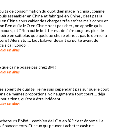
oduits de consommation du quotidien made in china , comme
uis assembler en Chine et fabriqué en Chine , c’est pas la
n Chine sous cahier des charges très stricte mais conçu et
n Ben oui la MO en Chine n’est pas cher , on appelle ça la
cours , et ? Ben oui le but 1er est de faire toujours plus de
stoire en sait plus que quelque chose et n’est pas le dernier à
ncore ! Alors stp .... faut balayer devant sa porte avant de
çais ça ! Looool !
aler un abus
re que ça ne bosse pas chez BM !
aler un abus
 soient de qualité ; je ne suis cependant pas sûr que le coût
ans de mêmes proportions, voir augmenté tout court.... déjà
 nous tiens, quitte à être indécent.....
aler un abus
s acheteurs BMW.....combien de LOA en % ? c'est énorme. La
x financements. Et ceux qui peuvent acheter cash ne