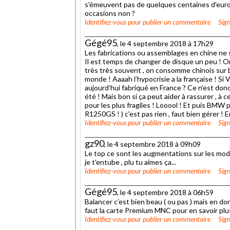
s'émeuvent pas de quelques centaines d'euros 
occasions non ?
Identifiez-vous
pour publier un commentaire
Sign
Gégé95
, le 4 septembre 2018 à 17h29
Les fabrications ou assemblages en chine ne 
Il est temps de changer de disque un peu ! On
très très souvent , on consomme chinois sur b
monde ! Aaaah l’hypocrisie a la française ! Si
aujourd’hui fabriqué en France ? Ce n’est donc
été ! Mais bon si ça peut aider à rassurer , à
pour les plus fragiles ! Looool ! Et puis BMW
R1250GS ! ) c’est pas rien , faut bien gérer ! 
Identifiez-vous
pour publier un commentaire
Sign
gz90
, le 4 septembre 2018 à 09h09
Le top ce sont les augmentations sur les mod
je t'entube , plu tu aimes ça...
Identifiez-vous
pour publier un commentaire
Sign
Gégé95
, le 4 septembre 2018 à 06h59
Balancer c’est bien beau ( ou pas ) mais en donn
faut la carte Premium MNC pour en savoir plu
Identifiez-vous
pour publier un commentaire
Sign