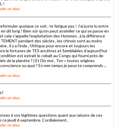
L !
aler un abus
formuler quoique ce soit , te fatigue pas ! J’ai juste lu entre
 « en dit long ! Bien sûr qu’on peut assimiler ce qui se passe en
et cela s'appelle l’exploitation des Hommes , à la différence
TEMENT pendant des siècles , les chinois sont au moins
ne , il y a l’inde , l’Afrique pour encore et toujours les
encore la fortunes de TES ancêtres et Semblables d’aujourd’hui
ondition est extrait le cobalt au Congo qui fourni près de
ls de la planète ? ) Et Dis moi , Ton « toutes origines
conscience ou quoi ? En mm temps je peux te comprends ...
aler un abus
t?
aler un abus
nses à vos légitimes questions quant aux raisons de ces
e ce jeudi 6 septembre. Cordialement.
aler un abus