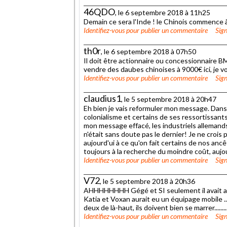
46QDO
, le 6 septembre 2018 à 11h25
Demain ce sera l'Inde ! le Chinois commence 
Identifiez-vous
pour publier un commentaire
Sign
th0r
, le 6 septembre 2018 à 07h50
Il doit être actionnaire ou concessionnaire B
vendre des daubes chinoises à 9000€ ici, je vo
Identifiez-vous
pour publier un commentaire
Sign
claudius1
, le 5 septembre 2018 à 20h47
Eh bien je vais reformuler mon message. Dans 
colonialisme et certains de ses ressortissant
mon message effacé, les industriels allemand
n'était sans doute pas le dernier! Je ne crois 
aujourd'ui à ce qu'on fait certains de nos an
toujours à la recherche du moindre coût, aujour
Identifiez-vous
pour publier un commentaire
Sign
V72
, le 5 septembre 2018 à 20h36
AHHHHHHHH Gégé et SI seulement il avait accepté
Katia et Voxan aurait eu un équipage mobile .......
deux de là-haut, ils doivent bien se marrer.........
Identifiez-vous
pour publier un commentaire
Sign