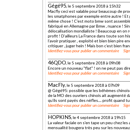
Gégé95
, le 5 septembre 2018 à 15h32
Macfly ceci est valable pour beaucoup de pr
les smatphones par exemple entre autre ! Et p
même chose ! C’est moto bmw sont assemblé e
fabriqué en Allemagne par Bmw , nuance ! Sino
délocalisation mondialiste ! Beaucoup en on re
profit ! D’ailleurs La France dans toute son hi
l’avoir pratiquer , exploité et bien bien pire e
critiquer , juger hein ! Mais bon c’est bien fran
Identifiez-vous
pour publier un commentaire
Sign
46QDO
, le 5 septembre 2018 à 09h08
Encore un nouveau "flat" ! on ne peut pas di
Identifiez-vous
pour publier un commentaire
Sign
MacFly
, le 5 septembre 2018 à 07h09
@ Gégé95: possible que les béhèmes chinoises
de la MO des ouvriers chinois ait augmenté d
qu’ils sont payés des nèfles.... profit quand tu
Identifiez-vous
pour publier un commentaire
Sign
HOPKINS
, le 4 septembre 2018 à 19h15
La valeur faciale on s'en tape un peu chez le
mensualité bougera très peu sur les nouveau