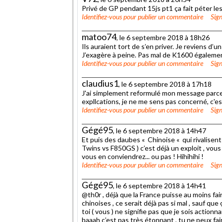
Privé de GP pendant 15js pt1 ça fait péter les plombs
Identifiez-vous
pour publier un commentaire
Sign
matoo74
, le 6 septembre 2018 à 18h26
Ils auraient tort de s’en priver. Je reviens d’
J’exagère à peine. Pas mal de K1600 également
Identifiez-vous
pour publier un commentaire
Sign
claudius1
, le 6 septembre 2018 à 17h18
J'ai simplement reformulé mon message parce
expllcations, je ne me sens pas concerné, c'es
Identifiez-vous
pour publier un commentaire
Sign
Gégé95
, le 6 septembre 2018 à 14h47
Et puis des daubes « Chinoise « qui rivalisent
Twins vs F850GS ) c’est déjà un exploit , vous
vous en conviendrez... ou pas ! Hihihihi !
Identifiez-vous
pour publier un commentaire
Sign
Gégé95
, le 6 septembre 2018 à 14h41
@th0r , déjà que la France puisse au moins fair
chinoises , ce serait déjà pas si mal , sauf 
toi ( vous ) ne signifie pas que je sois actionna
baaah c’est pas très étonnant , tu ne peux fai