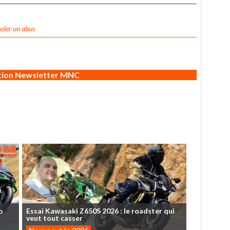
aler un abus
ption Newsletter MNC
o
Essai
Kawasaki
Z650S
2026
:
le
roadster
qui
veut
tout
casser