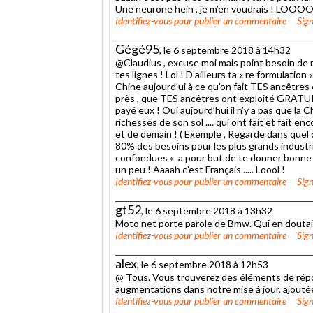
Une neurone hein , je m’en voudrais ! LOOOO
Identifiez-vous
pour publier un commentaire
Sign
Gégé95
, le 6 septembre 2018 à 14h32
@Claudius , excuse moi mais point besoin de re
tes lignes ! Lol ! D’ailleurs ta « re formulation
Chine aujourd'ui à ce qu'on fait TES ancêtres 
près , que TES ancêtres ont exploité GRATUI
payé eux ! Oui aujourd’hui il n’y a pas que la Chi
richesses de son sol .... qui ont fait et fait 
et de demain ! ( Exemple , Regarde dans quel c
80% des besoins pour les plus grands industrie
confondues « a pour but de te donner bonne 
un peu ! Aaaah c’est Français ..... Loool !
Identifiez-vous
pour publier un commentaire
Sign
gt52
, le 6 septembre 2018 à 13h32
Moto net porte parole de Bmw. Qui en doutai
Identifiez-vous
pour publier un commentaire
Sign
alex
, le 6 septembre 2018 à 12h53
@ Tous. Vous trouverez des éléments de répo
augmentations dans notre mise à jour, ajouté
Identifiez-vous
pour publier un commentaire
Sign