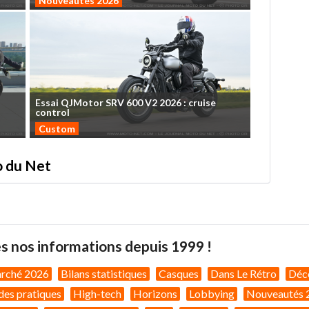
Nouveautés 2026
Essai
QJMotor
SRV
600
V2
2026
:
cruise
control
Custom
to du Net
s nos informations depuis 1999 !
arché 2026
Bilans statistiques
Casques
Dans Le Rétro
Déc
des pratiques
High-tech
Horizons
Lobbying
Nouveautés 