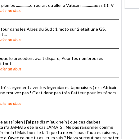
 ...............on aurait dû aller a Vatican .............aussi!!!! V
aler un abus
un tour dans les Alpes du Sud : 1 moto sur 2 était une GS.
 ...
aler un abus
que le précédent avait disparu, Pour tes nombreuses
t tout.
aler un abus
 très largement avec les légendaires Japonaises ( ex : Africain
 ne trouvez pas ! C’est donc pas très flatteur pour les ténors
aler un abus
e aussi bien ( j’ai pas dis mieux hein ) que ces daubes
que ça n’a JAMAIS été le cas JAMAIS ! Ne pas raisonner comme
ire hein ! Mais bon , le fait que tu ne vois pas d’autres raisons ,
re qu’avec ce que tu as , tu m’suis ? Ne va surtout pas te peter