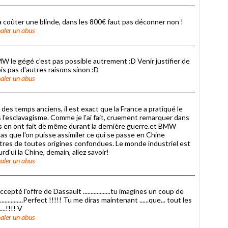
à coûter une blinde, dans les 800€ faut pas déconner non !
aler un abus
MW le gégé c'est pas possible autrement :D Venir justifier de
is pas d'autres raisons sinon :D
aler un abus
des temps anciens, il est exact que la France a pratiqué le
s l'esclavagisme. Comme je l'ai fait, cruement remarquer dans
s en ont fait de même durant la dernière guerre.et BMW
pas que l'on puisse assimiler ce qui se passe en Chine
cêtres de toutes origines confondues. Le monde industriel est
d'ui la Chine, demain, allez savoir!
aler un abus
 l'offre de Dassault ..................tu imagines un coup de
..........Perfect !!!!! Tu me diras maintenant ......que... tout les
...!!!! V
aler un abus