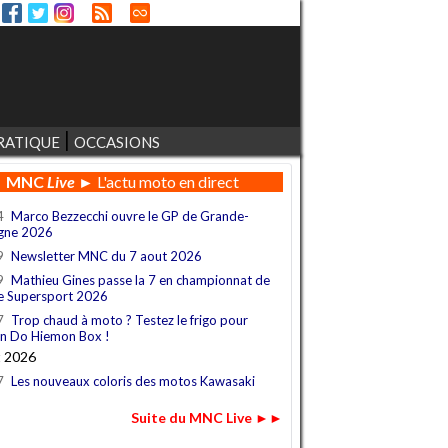
RATIQUE
OCCASIONS
MNC
Live
► L'actu moto en direct
4
Marco Bezzecchi ouvre le GP de Grande-
gne 2026
9
Newsletter MNC du 7 aout 2026
9
Mathieu Gines passe la 7 en championnat de
e Supersport 2026
7
Trop chaud à moto ? Testez le frigo pour
n Do Hiemon Box !
t 2026
7
Les nouveaux coloris des motos Kawasaki
Suite du MNC Live ►►