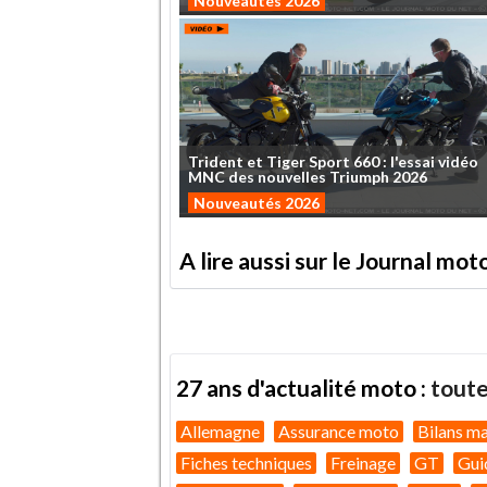
Nouveautés 2026
Trident
et
Tiger
Sport
660
:
l'essai
vidéo
MNC
des
nouvelles
Triumph
2026
Nouveautés 2026
A lire aussi sur le Journal mo
27 ans d'actualité moto :
toute
Allemagne
Assurance moto
Bilans m
Fiches techniques
Freinage
GT
Gui