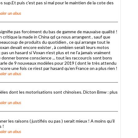
sup.Et puis c'est pas si mal pour le maintien de la cote des
aler un abus
signifie pas forcément du bas de gamme de mauvaise qualité !
 critique la made in China qd ça nous arrangent , sauf que
eaucoup de produits du quotidien , ce qui arrange tout le
 Voxan devait encore exister , à combien serait leurs motos
 pas un hasard si Voxan n’est plus et ne l’a jamais vraiment
 ce donner bonne conscience ... tout les raccourcis sont bons
 parle de 9 nouveaux modèles pour 2019 ( dont le très attendu
Encore une fois ce n’est par hasard qu’en France on a plus rien !
aler un abus
èles dont les motorisations sont chinoises. Dicton Bmw : plus
aler un abus
er les raisons ( justifiés ou pas ) serait mieux ! A moins qu’il
s !
aler un abus