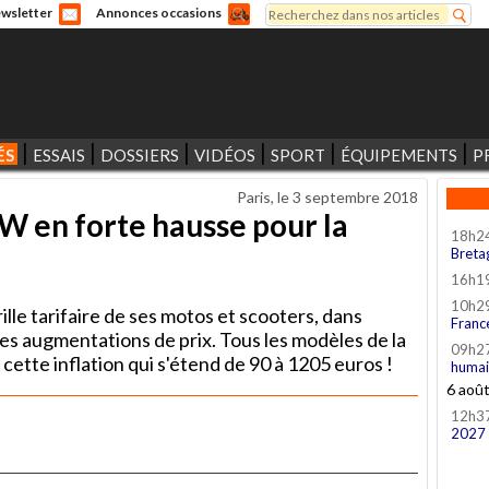
Rechercher
wsletter
Annonces occasions
Formulaire de recherche
ÉS
ESSAIS
DOSSIERS
VIDÉOS
SPORT
ÉQUIPEMENTS
P
Paris, le
3 septembre 2018
W en forte hausse pour la
18h2
Breta
16h1
10h2
lle tarifaire de ses motos et scooters, dans
Franc
les augmentations de prix. Tous les modèles de la
09h2
cette inflation qui s'étend de 90 à 1205 euros !
humai
6 aoû
12h3
2027