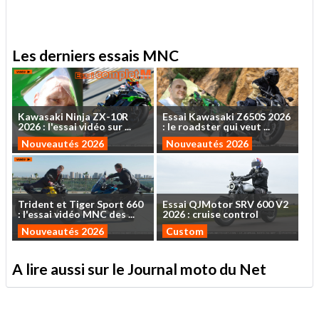
Les derniers essais MNC
Kawasaki
Ninja
ZX-10R
Essai
Kawasaki
Z650S
2026
2026
:
l'essai
vidéo
sur
...
:
le
roadster
qui
veut
...
Nouveautés 2026
Nouveautés 2026
Trident
et
Tiger
Sport
660
Essai
QJMotor
SRV
600
V2
:
l'essai
vidéo
MNC
des
...
2026
:
cruise
control
Nouveautés 2026
Custom
A lire aussi sur le Journal moto du Net