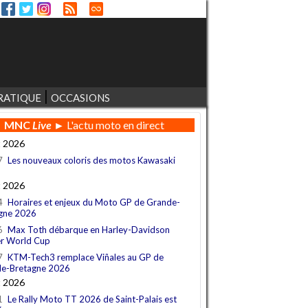
RATIQUE
OCCASIONS
MNC
Live
► L'actu moto en direct
t 2026
7
Les nouveaux coloris des motos Kawasaki
t 2026
4
Horaires et enjeux du Moto GP de Grande-
gne 2026
6
Max Toth débarque en Harley-Davidson
r World Cup
7
KTM-Tech3 remplace Viñales au GP de
e-Bretagne 2026
t 2026
1
Le Rally Moto TT 2026 de Saint-Palais est