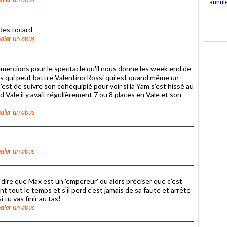
annul
des tocard
aler un abus
remercions pour le spectacle qu'il nous donne les week end de
pas qui peut battre Valentino Rossi qui est quand même un
'est de suivre son cohéquipié pour voir si la Yam s'est hissé au
 Vale il y avait régulièrement 7 ou 8 places en Vale et son
aler un abus
aler un abus
e dire que Max est un 'empereur' ou alors préciser que c'est
t tout le temps et s'il perd c'est jamais de sa faute et arrête
tu vas finir au tas!
aler un abus