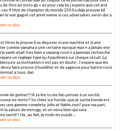
 eu de titre en moto gp c es pour cela ke j espere que cet ané
 ces 4 titre de champion du monde 250 il a deja prouver kil
en le voir gagné cet anné meme si ces adversaires seron dur a
aler un abus
t titres le prouve il va disposer d une machine et d une
uter comme yamaha a une certaine epoque max n a jamais ete
i la yamh etait tres bien a sepang rossi n a jammais recherche
prepare un reglage type qu il paufinera sur chaque circuit .La
blessure sa motivation n est pas en doute . J espere que les
 devra faire preuve d humiliter et de sagesse pour battre rossi
pionnat a tous. dan
aler un abus
 envie de gerber!!!A te lire tu me fais penser à un excité,
esseur es-moto!!!tu chies sur honda; que je sache honda est
ec une gamme complete, jolie et fiable..non? pour ma part,
t la saison de motogp, et on verra bien qui sera
e santé!! Ha , au fait, je roule en suzuki ...
aler un abus