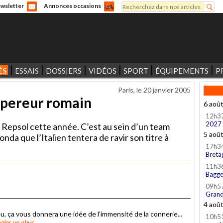
Rechercher
wsletter
Annonces occasions
Formulaire de recherche
ÉS
ESSAIS
DOSSIERS
VIDÉOS
SPORT
ÉQUIPEMENTS
P
Paris, le
20 janvier 2005
mpereur romain
6 aoû
12h3
2027
ez Repsol cette année. C’est au sein d’un team
5 aoû
da que l’Italien tentera de ravir son titre à
17h3
Breta
11h3
Bagge
09h5
Grand
4 aoû
eu, ça vous donnera une idée de l'immensité de la connerie...
10h5
aler un abus