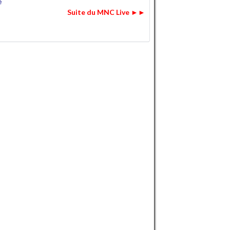
é
Suite du MNC Live ►►