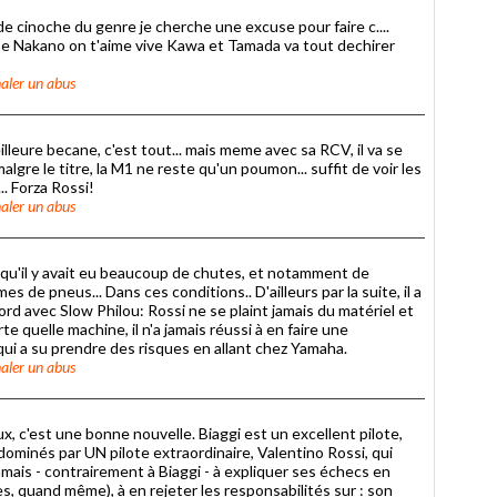
de cinoche du genre je cherche une excuse pour faire c....
e Nakano on t'aime vive Kawa et Tamada va tout dechirer
aler un abus
meilleure becane, c'est tout... mais meme avec sa RCV, il va se
algre le titre, la M1 ne reste qu'un poumon... suffit de voir les
.. Forza Rossi!
aler un abus
ai qu'il y avait eu beaucoup de chutes, et notamment de
s de pneus... Dans ces conditions.. D'ailleurs par la suite, il a
d avec Slow Philou: Rossi ne se plaint jamais du matériel et
rte quelle machine, il n'a jamais réussi à en faire une
i a su prendre des risques en allant chez Yamaha.
aler un abus
x, c'est une bonne nouvelle. Biaggi est un excellent pilote,
dominés par UN pilote extraordinaire, Valentino Rossi, qui
amais - contrairement à Biaggi - à expliquer ses échecs en
es, quand même), à en rejeter les responsabilités sur : son