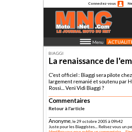
Connectez-vous
Ne
ACTUALIT
Menu
BIAGGI
La renaissance de l'e
C'est officiel : Biaggi sera pilote ch
largement remanié et soutenu par Hon
Rossi... Veni Vidi Biaggi ?
Commentaires
Retour à l'article
Anonyme
, le 29 octobre 2005 à 09h42
Juste pour les Biaggistes... Relisez vous un p
Identifiez-vous
pour publier un commentaire
Sign