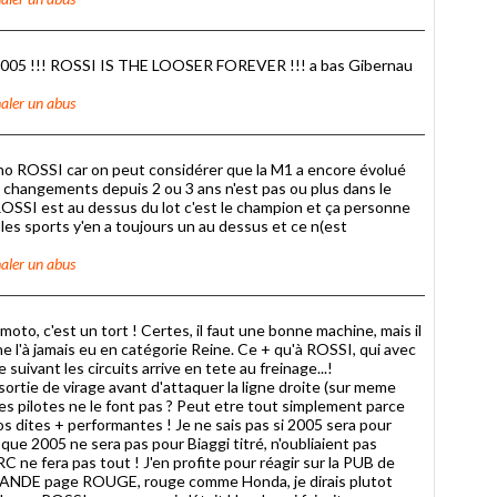
5 !!! ROSSI IS THE LOOSER FOREVER !!! a bas Gibernau
aler un abus
o ROSSI car on peut considérer que la M1 a encore évolué
changements depuis 2 ou 3 ans n'est pas ou plus dans le
ROSSI est au dessus du lot c'est le champion et ça personne
les sports y'en a toujours un au dessus et ce n(est
aler un abus
to, c'est un tort ! Certes, il faut une bonne machine, mais il
ggi ne l'à jamais eu en catégorie Reine. Ce + qu'à ROSSI, qui avec
suivant les circuits arrive en tete au freinage...!
sortie de virage avant d'attaquer la ligne droite (sur meme
tres pilotes ne le font pas ? Peut etre tout simplement parce
s dites + performantes ! Je ne sais pas si 2005 sera pour
e que 2005 ne sera pas pour Biaggi titré, n'oubliaient pas
RC ne fera pas tout ! J'en profite pour réagir sur la PUB de
ANDE page ROUGE, rouge comme Honda, je dirais plutot