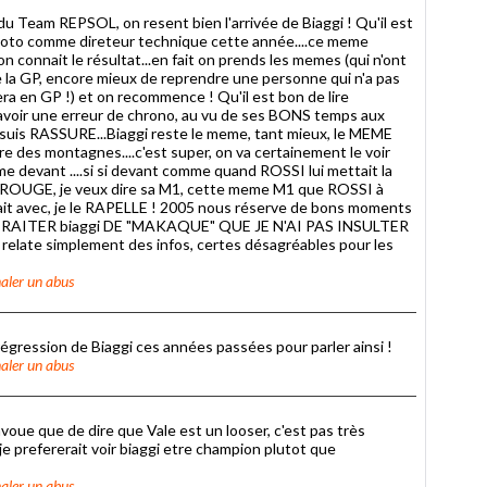
u Team REPSOL, on resent bien l'arrivée de Biaggi ! Qu'il est
moto comme direteur technique cette année....ce meme
n connait le résultat...en fait on prends les memes (qui n'ont
de la GP, encore mieux de reprendre une personne qui n'a pas
era en GP !) et on recommence ! Qu'il est bon de lire
 y avoir une erreur de chrono, au vu de ses BONS temps aux
.je suis RASSURE...Biaggi reste le meme, tant mieux, le MEME
des montagnes....c'est super, on va certainement le voir
 devant ....si si devant comme quand ROSSI lui mettait la
o ROUGE, je veux dire sa M1, cette meme M1 que ROSSI à
 fait avec, je le RAPELLE ! 2005 nous réserve de bons moments
TRAITER biaggi DE "MAKAQUE" QUE JE N'AI PAS INSULTER
te simplement des infos, certes désagréables pour les
aler un abus
 régression de Biaggi ces années passées pour parler ainsi !
aler un abus
 avoue que de dire que Vale est un looser, c'est pas très
 je prefererait voir biaggi etre champion plutot que
aler un abus