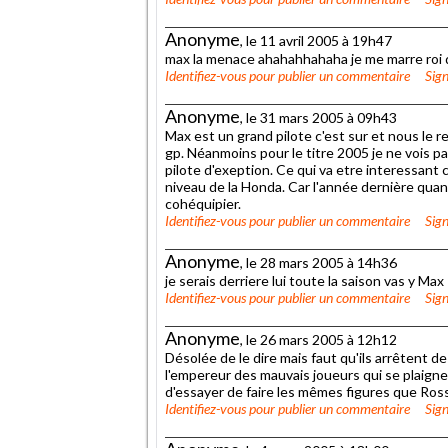
Anonyme
, le 11 avril 2005 à 19h47
max la menace ahahahhahaha je me marre roi 
Identifiez-vous
pour publier un commentaire
Sign
Anonyme
, le 31 mars 2005 à 09h43
Max est un grand pilote c'est sur et nous le 
gp. Néanmoins pour le titre 2005 je ne vois 
pilote d'exeption. Ce qui va etre interessant c
niveau de la Honda. Car l'année dernière quand
cohéquipier.
Identifiez-vous
pour publier un commentaire
Sign
Anonyme
, le 28 mars 2005 à 14h36
je serais derriere lui toute la saison vas y Max
Identifiez-vous
pour publier un commentaire
Sign
Anonyme
, le 26 mars 2005 à 12h12
Désolée de le dire mais faut qu'ils arrêtent d
l'empereur des mauvais joueurs qui se plaignen
d'essayer de faire les mêmes figures que Rossi 
Identifiez-vous
pour publier un commentaire
Sign