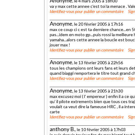
Anonyme
, le 4 mars 2005 à 18h00
va y max cette annee c'est toi la menace . Vale
Identifiez-vous
pour publier un commentaire
Sign
Anonyme
, le 20 février 2005 à 17h16
max ce coup ci c est ta derniere chance...en 
pas...idem en moto gp...puis rossi la meilleure
yamaha...alors cette annee la boucle est bouc
jouer max !
Identifiez-vous
pour publier un commentaire
Sign
Anonyme
, le 13 février 2005 à 22h56
tous les champions ont leurs fans et leurs det
quand biaggi remportera le titre tout grand ch
Identifiez-vous
pour publier un commentaire
Sign
Anonyme
, le 13 février 2005 à 21h30
max excusez moi ( l' empereur ) enfin il a ce qu' 
qu' il pilote extrements bien que tous ces traje
voulait ca veut dire la fameuse HRC , il a inte
carte
Identifiez-vous
pour publier un commentaire
Sign
anthony B.
, le 10 février 2005 à 17h03
je suis depuis toujour fan de max biaggi tout 