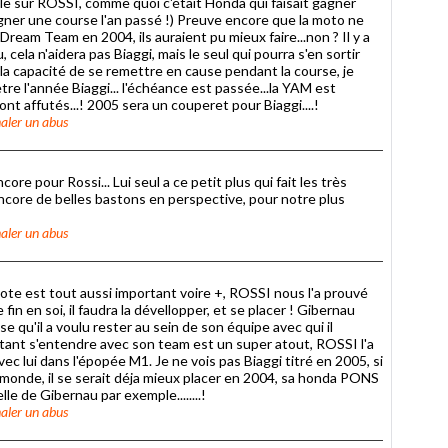
 sur ROSSI, comme quoi c'était Honda qui faisait gagner
er une course l'an passé !) Preuve encore que la moto ne
Dream Team en 2004, ils auraient pu mieux faire...non ? Il y a
 cela n'aidera pas Biaggi, mais le seul qui pourra s'en sortir
 la capacité de se remettre en cause pendant la course, je
etre l'année Biaggi... l'échéance est passée...la YAM est
nt affutés...! 2005 sera un couperet pour Biaggi....!
aler un abus
re pour Rossi... Lui seul a ce petit plus qui fait les très
Encore de belles bastons en perspective, pour notre plus
aler un abus
pilote est tout aussi important voire +, ROSSI nous l'a prouvé
 fin en soi, il faudra la dévellopper, et se placer ! Gibernau
se qu'il a voulu rester au sein de son équipe avec qui il
rtant s'entendre avec son team est un super atout, ROSSI l'a
c lui dans l'épopée M1. Je ne vois pas Biaggi titré en 2005, si
 monde, il se serait déja mieux placer en 2004, sa honda PONS
le de Gibernau par exemple........!
aler un abus