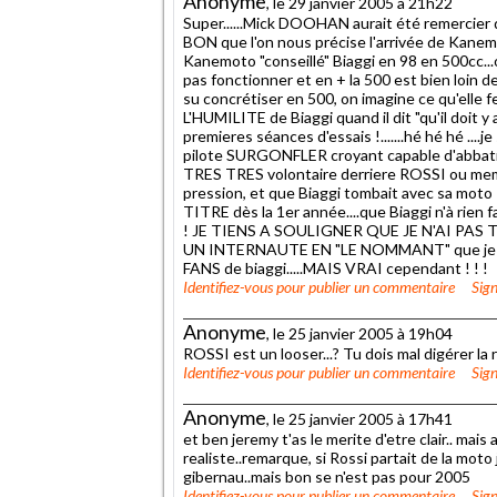
Anonyme
, le 29 janvier 2005 à 21h22
Super......Mick DOOHAN aurait été remercier d
BON que l'on nous précise l'arrivée de Kane
Kanemoto "conseillé" Biaggi en 98 en 500cc...o
pas fonctionner et en + la 500 est bien loin 
su concrétiser en 500, on imagine ce qu'elle f
L'HUMILITE de Biaggi quand il dit "qu'il doit
premieres séances d'essais !.......hé hé hé ...
pilote SURGONFLER croyant capable d'abbatre 
TRES TRES volontaire derriere ROSSI ou meme
pression, et que Biaggi tombait avec sa mot
TITRE dès la 1er année....que Biaggi n'à rien
! JE TIENS A SOULIGNER QUE JE N'AI PAS 
UN INTERNAUTE EN "LE NOMMANT" que je rela
FANS de biaggi.....MAIS VRAI cependant ! ! !
Identifiez-vous
pour publier un commentaire
Sign
Anonyme
, le 25 janvier 2005 à 19h04
ROSSI est un looser...? Tu dois mal digérer la
Identifiez-vous
pour publier un commentaire
Sign
Anonyme
, le 25 janvier 2005 à 17h41
et ben jeremy t'as le merite d'etre clair.. mais
realiste..remarque, si Rossi partait de la moto
gibernau..mais bon se n'est pas pour 2005
Identifiez-vous
pour publier un commentaire
Sign