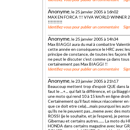
Anonyme
, le 25 janvier 2005 à 16h02
MAX EN FORCA !!! VIVA WORLD WINNER 200
!!!!!!!!!!
Identifiez-vous
pour publier un commentaire
Sign
Anonyme
, le 25 janvier 2005 à 14h34
Max BIAGGI aura du mal à combattre Valentin
cette année en conséquence le HRC avec les 
principe de constance, de toutes les façons 
ne peut le discuter c'est comme ça dans tous 
certainement pas Max BIAGGI !!
Identifiez-vous
pour publier un commentaire
Sign
Anonyme
, le 23 janvier 2005 à 21h17
Beaucoup mettent trop d'espoir QUE dans la mo
faut le ...+... qui fait la différence, et ça Bia
une moto qui rend 10 à 15 km/h en ligne droite 
Certainement qu'il faut mieux réaccelerer en 
que ce doit etre cela)....mais pourquoi les au
qu'ils ne le peuvent pas...meme avec des moto
ROSSI (je le souhaite, et je l'espere), je pens
Gibernau et certains autres....... La moto du H
HONDA dans certains magazine avec leur GR