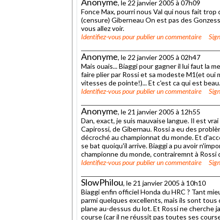
Anonyme
, le 22 janvier 2005 à 07h09
Fonce Max, pourri nous Val qui nous fait trop 
(censure) Giberneau On est pas des Gonzess
vous allez voir.
Identifiez-vous
pour publier un commentaire
Sign
Anonyme
, le 22 janvier 2005 à 02h47
Mais ouais... Biaggi pour gagner il lui faut la 
faire plier par Rossi et sa modeste M1(et oui m
vitesses de pointe!)... Et c'est ca qui est beau.
Identifiez-vous
pour publier un commentaire
Sign
Anonyme
, le 21 janvier 2005 à 12h55
Dan, exact, je suis mauvaise langue. Il est vr
Capirossi, de Gibernau. Rossi a eu des problème
décroché au championnat du monde. Et d'accor
se bat quoiqu'il arrive. Biaggi a pu avoir n'impo
championne du monde, contrairemnt à Rossi qu
Identifiez-vous
pour publier un commentaire
Sign
SlowPhilou
, le 21 janvier 2005 à 10h10
Biaggi enfin officiel Honda du HRC ? Tant mieu
parmi quelques excellents, mais ils sont tous 
plane au-dessus du lot. Et Rossi ne cherche j
course (car il ne réussit pas toutes ses cours