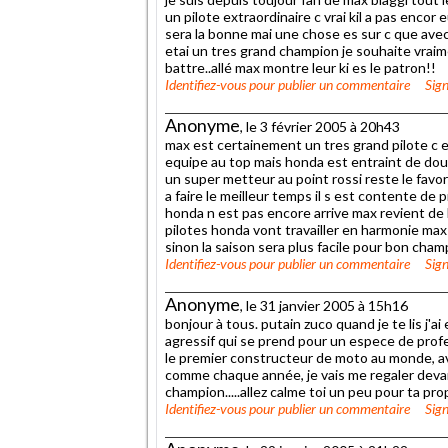
un pilote extraordinaire c vrai kil a pas encor
sera la bonne mai une chose es sur c que avec
etai un tres grand champion je souhaite vraim
battre..allé max montre leur ki es le patron!!
Identifiez-vous
pour publier un commentaire
Sign
Anonyme
, le 3 février 2005 à 20h43
max est certainement un tres grand pilote c es
equipe au top mais honda est entraint de do
un super metteur au point rossi reste le favor
a faire le meilleur temps il s est contente de 
honda n est pas encore arrive max revient de 
pilotes honda vont travailler en harmonie max
sinon la saison sera plus facile pour bon cham
Identifiez-vous
pour publier un commentaire
Sign
Anonyme
, le 31 janvier 2005 à 15h16
bonjour à tous. putain zuco quand je te lis j'ai
agressif qui se prend pour un espece de prof
le premier constructeur de moto au monde, av
comme chaque année, je vais me regaler devan
champion.....allez calme toi un peu pour ta propr
Identifiez-vous
pour publier un commentaire
Sign