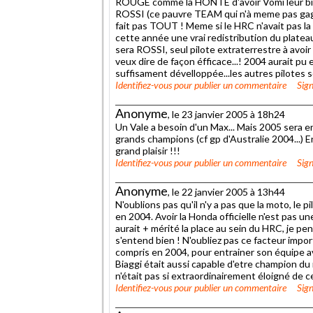
ROUGE comme la HONTE d'avoir Vomi leur bile
ROSSI (ce pauvre TEAM qui n'à meme pas gagn
fait pas TOUT ! Meme si le HRC n'avait pas la 
cette année une vrai redistribution du plateau,
sera ROSSI, seul pilote extraterrestre à avoir
veux dire de façon éfficace...! 2004 aurait pu 
suffisament dévelloppée...les autres pilotes so
Identifiez-vous
pour publier un commentaire
Sign
Anonyme
, le 23 janvier 2005 à 18h24
Un Vale a besoin d'un Max... Mais 2005 sera enco
grands champions (cf gp d'Australie 2004...) 
grand plaisir !!!
Identifiez-vous
pour publier un commentaire
Sign
Anonyme
, le 22 janvier 2005 à 13h44
N'oublions pas qu'il n'y a pas que la moto, le 
en 2004. Avoir la Honda officielle n'est pas une
aurait + mérité la place au sein du HRC, je pen
s'entend bien ! N'oubliez pas ce facteur impo
compris en 2004, pour entrainer son équipe ave
Biaggi était aussi capable d'etre champion du
n'était pas si extraordinairement éloigné de cel
Identifiez-vous
pour publier un commentaire
Sign