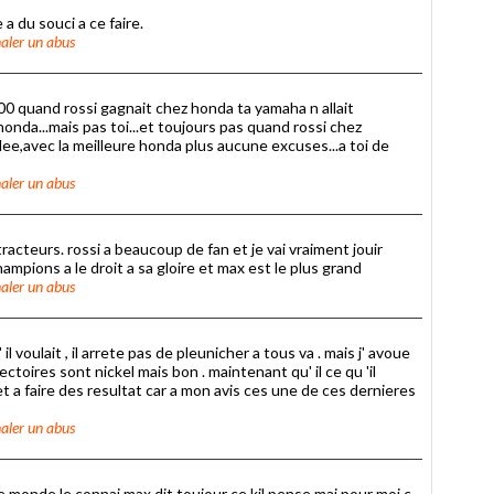
 a du souci a ce faire.
aler un abus
500 quand rossi gagnait chez honda ta yamaha n allait
 honda...mais pas toi...et toujours pas quand rossi chez
lee,avec la meilleure honda plus aucune excuses...a toi de
aler un abus
racteurs. rossi a beaucoup de fan et je vai vraiment jouir
ampions a le droit a sa gloire et max est le plus grand
aler un abus
il voulait , il arrete pas de pleunicher a tous va . mais j' avoue
ctoires sont nickel mais bon . maintenant qu' il ce qu 'il
ret a faire des resultat car a mon avis ces une de ces dernieres
aler un abus
le monde le connai max dit toujour ce kil pense mai pour moi c