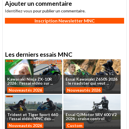
Ajouter un commentaire
Identifiez-vous
pour publier un commentaire.
Inscription Newsletter MNC
Les derniers essais MNC
Kawasaki
Ninja
ZX-10R
Essai
Kawasaki
Z650S
2026
2026
:
l'essai
vidéo
sur
...
:
le
roadster
qui
veut
...
Nouveautés 2026
Nouveautés 2026
Trident
et
Tiger
Sport
660
Essai
QJMotor
SRV
600
V2
:
l'essai
vidéo
MNC
des
...
2026
:
cruise
control
Nouveautés 2026
Custom