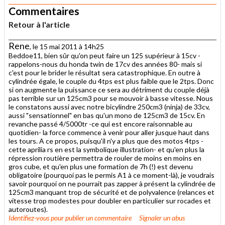
Commentaires
Retour à l'article
Rene
, le 15 mai 2011 à 14h25
Beddoe11, bien sûr qu'on peut faire un 125 supérieur à 15cv -
rappelons-nous du honda twin de 17cv des années 80- mais si
c'est pour le brider le résultat sera catastrophique. En outre à
cylindrée égale, le couple du 4tps est plus faible que le 2tps. Donc
si on augmente la puissance ce sera au détriment du couple déjà
pas terrible sur un 125cm3 pour se mouvoir à basse vitesse. Nous
le constatons aussi avec notre bicylindre 250cm3 (ninja) de 33cv,
aussi "sensationnel" en bas qu'un mono de 125cm3 de 15cv. En
revanche passé 4/5000tr -ce qui est encore raisonnable au
quotidien- la force commence à venir pour aller jusque haut dans
les tours. A ce propos, puisqu'il n'y a plus que des motos 4tps -
cette aprilia rs en est la symbolique illustration- et qu'en plus la
répression routière permettra de rouler de moins en moins en
gros cube, et qu'en plus une formation de 7h (!) est devenu
obligatoire (pourquoi pas le permis A1 à ce moment-là), je voudrais
savoir pourquoi on ne pourrait pas zapper à présent la cylindrée de
125cm3 manquant trop de sécurité et de polyvalence (relances et
vitesse trop modestes pour doubler en particulier sur rocades et
autoroutes).
Identifiez-vous
pour publier un commentaire
Signaler un abus