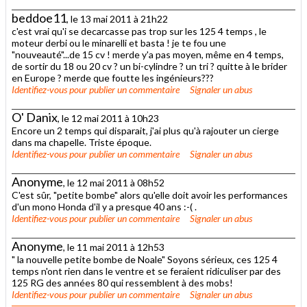
beddoe11
, le 13 mai 2011 à 21h22
c'est vrai qu'i se decarcasse pas trop sur les 125 4 temps , le
moteur derbi ou le minarelli et basta ! je te fou une
"nouveauté"...de 15 cv ! merde y'a pas moyen, même en 4 temps,
de sortir du 18 ou 20 cv ? un bi-cylindre ? un tri ? quitte à le brider
en Europe ? merde que foutte les ingénieurs???
Identifiez-vous
pour publier un commentaire
Signaler un abus
O' Danix
, le 12 mai 2011 à 10h23
Encore un 2 temps qui disparait, j'ai plus qu'à rajouter un cierge
dans ma chapelle. Triste époque.
Identifiez-vous
pour publier un commentaire
Signaler un abus
Anonyme
, le 12 mai 2011 à 08h52
C'est sûr, "petite bombe" alors qu'elle doit avoir les performances
d'un mono Honda d'il y a presque 40 ans :-( .
Identifiez-vous
pour publier un commentaire
Signaler un abus
Anonyme
, le 11 mai 2011 à 12h53
" la nouvelle petite bombe de Noale" Soyons sérieux, ces 125 4
temps n'ont rien dans le ventre et se feraient ridiculiser par des
125 RG des années 80 qui ressemblent à des mobs!
Identifiez-vous
pour publier un commentaire
Signaler un abus