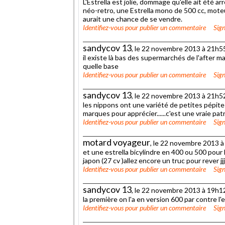
L'Estrella est jolie, dommage qu'elle ait été 
néo-retro, une Estrella mono de 500 cc, mote
aurait une chance de se vendre.
Identifiez-vous
pour publier un commentaire
Sign
sandycov 13
, le 22 novembre 2013 à 21h5
il existe là bas des supermarchés de l'after m
quelle base
Identifiez-vous
pour publier un commentaire
Sign
sandycov 13
, le 22 novembre 2013 à 21h5
les nippons ont une variété de petites pépites 
marques pour apprécier......c'est une vraie p
Identifiez-vous
pour publier un commentaire
Sign
motard voyageur
, le 22 novembre 2013 
et une estrella bicylindre en 400 ou 500 pour l
japon (27 cv )allez encore un truc pour rever jjj
Identifiez-vous
pour publier un commentaire
Sign
sandycov 13
, le 22 novembre 2013 à 19h1
la première on l'a en version 600 par contre l
Identifiez-vous
pour publier un commentaire
Sign