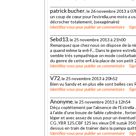
patrick bucher
, le 26 novembre 2013 à 0
un coup de cœur pour l'estrella,une moto a u
décrocher totalement, (sexagénaire)
Identifiez-vous
pour publier un commentaire
Sign
Sebd13
, le 25 novembre 2013 à 21h00
Remarquez que chez nous on dispose de la ni
a quand même la er6-F... Dans le genre estrella,
semble trés sympathique on mode cool/urbain. 
du genre de cette er4 à la place de son petit 2
Identifiez-vous
pour publier un commentaire
Sign
V72
, le 25 novembre 2013 à 20h52
Bien vu Sandy et en plus elle sont belles ces R
Identifiez-vous
pour publier un commentaire
Sign
Anonyme
, le 25 novembre 2013 à 12h54
Déçu coplétement par l'absence de l'Estrella .L
à l'aide d'une bouze de faible cylindrée , f
léger et avec assez de sous pour un éventuel
CG ,YBR 125,CBF 125 les vieux DR suzuk 350 et
dessus en train de trainer dans la pampa quitt
Identifiez-vous
pour publier un commentaire
Sign