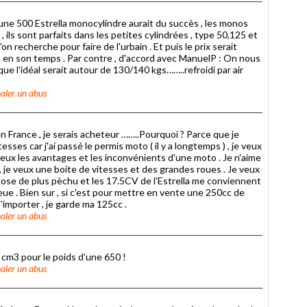
 une 500 Estrella monocylindre aurait du succès , les monos
, ils sont parfaits dans les petites cylindrées , type 50,125 et
on recherche pour faire de l'urbain . Et puis le prix serait
lla en son temps . Par contre , d'accord avec ManuelP : On nous
ue l'idéal serait autour de 130/140 kgs……..refroidi par air
aler un abus
en France , je serais acheteur ……..Pourquoi ? Parce que je
esses car j'ai passé le permis moto ( il y a longtemps ) , je veux
 veux les avantages et les inconvénients d'une moto . Je n'aime
, je veux une boite de vitesses et des grandes roues . Je veux
ose de plus pèchu et les 17.5CV de l'Estrella me conviennent
lieue . Bien sur , si c'est pour mettre en vente une 250cc de
'importer , je garde ma 125cc .
aler un abus
cm3 pour le poids d'une 650 !
aler un abus