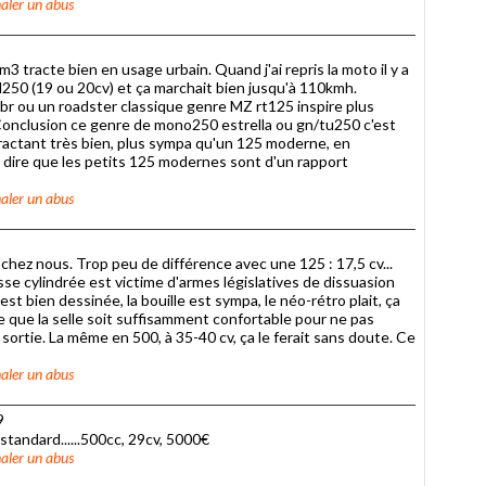
aler un abus
 tracte bien en usage urbain. Quand j'ai repris la moto il y a
GN250 (19 ou 20cv) et ça marchait bien jusqu'à 110kmh.
r ou un roadster classique genre MZ rt125 inspire plus
. Conclusion ce genre de mono250 estrella ou gn/tu250 c'est
tractant très bien, plus sympa qu'un 125 moderne, en
ut dire que les petits 125 modernes sont d'un rapport
aler un abus
5
chez nous. Trop peu de différence avec une 125 : 17,5 cv...
sse cylindrée est victime d'armes législatives de dissuasion
est bien dessinée, la bouille est sympa, le néo-rétro plait, ça
e que la selle soit suffisamment confortable pour ne pas
ortie. La même en 500, à 35-40 cv, ça le ferait sans doute. Ce
aler un abus
9
 standard......500cc, 29cv, 5000€
aler un abus