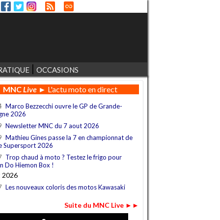
RATIQUE
OCCASIONS
MNC
Live
► L'actu moto en direct
4
Marco Bezzecchi ouvre le GP de Grande-
gne 2026
9
Newsletter MNC du 7 aout 2026
9
Mathieu Gines passe la 7 en championnat de
e Supersport 2026
7
Trop chaud à moto ? Testez le frigo pour
n Do Hiemon Box !
t 2026
7
Les nouveaux coloris des motos Kawasaki
Suite du MNC Live ►►