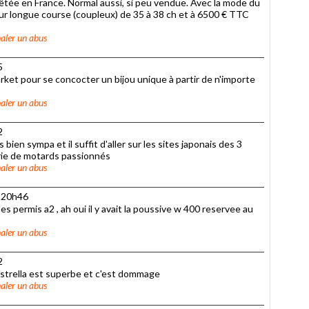
arrêtée en France. Normal aussi, si peu vendue. Avec la mode du
ur longue course (coupleux) de 35 à 38 ch et à 6500 € TTC
aler un abus
5
arket pour se concocter un bijou unique à partir de n'importe
aler un abus
2
bien sympa et il suffit d'aller sur les sites japonais des 3
atrie de motards passionnés
aler un abus
à 20h46
es permis a2 , ah oui il y avait la poussive w 400 reservee au
aler un abus
2
'estrella est superbe et c'est dommage
aler un abus