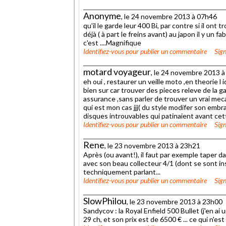
Anonyme
, le 24 novembre 2013 à 07h46
qu'il le garde leur 400 Bi, par contre si il ont t
déjà ( à part le freins avant) au japon il y un
c'est ....Magnifique
Identifiez-vous
pour publier un commentaire
Sign
motard voyageur
, le 24 novembre 2013 
eh oui , restaurer un veille moto ,en theorie l i
bien sur car trouver des pieces releve de la g
assurance ,sans parler de trouver un vrai me
qui est mon cas jjj( du style modifer son emb
disques introuvables qui patinaient avant cette
Identifiez-vous
pour publier un commentaire
Sign
Rene
, le 23 novembre 2013 à 23h21
Après (ou avant!), il faut par exemple taper d
avec son beau collecteur 4/1 (dont se sont in
techniquement parlant...
Identifiez-vous
pour publier un commentaire
Sign
SlowPhilou
, le 23 novembre 2013 à 23h00
Sandycov : la Royal Enfield 500 Bullet (j'en ai
29 ch, et son prix est de 6500 € ... ce qui n'e