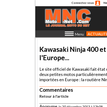
Connectez-vous
Ne
ACTUALIT
Menu
Kawasaki Ninja 400 et 
l'Europe...
Le site officiel de Kawasaki fait éta
deux petites motos particulièrement
importées en Europe : la routière Ninj
Commentaires
Retour à l'article
Anonyme
, le 20 décembre 2013 à 12h09