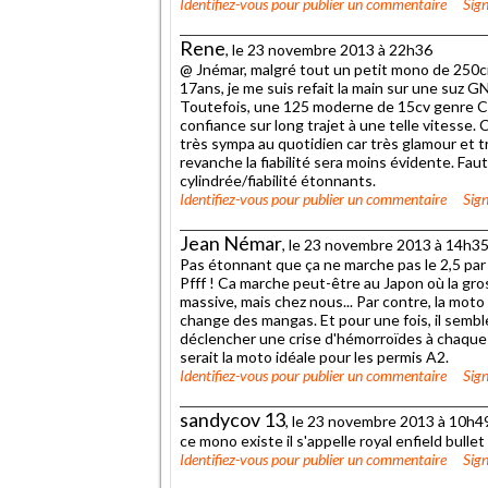
Identifiez-vous
pour publier un commentaire
Sign
Rene
, le 23 novembre 2013 à 22h36
@ Jnémar, malgré tout un petit mono de 250cm3
17ans, je me suis refait la main sur une suz 
Toutefois, une 125 moderne de 15cv genre Cb
confiance sur long trajet à une telle vitesse
très sympa au quotidien car très glamour et 
revanche la fiabilité sera moins évidente. Fa
cylindrée/fiabilité étonnants.
Identifiez-vous
pour publier un commentaire
Sign
Jean Némar
, le 23 novembre 2013 à 14h3
Pas étonnant que ça ne marche pas le 2,5 par 
Pfff ! Ca marche peut-être au Japon où la gro
massive, mais chez nous... Par contre, la moto 
change des mangas. Et pour une fois, il sembl
déclencher une crise d'hémorroïdes à chaque s
serait la moto idéale pour les permis A2.
Identifiez-vous
pour publier un commentaire
Sign
sandycov 13
, le 23 novembre 2013 à 10h4
ce mono existe il s'appelle royal enfield bullet
Identifiez-vous
pour publier un commentaire
Sign