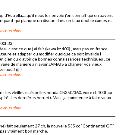
rop d'Estrella.....qu'il nous les envoie j'en connait qui en bavent
 fabriquant qui planque un disque dans un faux double cames et
aler un abus
à 00h33
deal, c est ce que j ai fait (kawa kz 400) , mais pas en france
ageure et adapter ou modifier quoique ce soit invalide l
canicien ou d avoir de bonnes connaissances techniques , ce
rayage de maniere a n avoir JAMAIS a changer vos vieux
 modif jjjj )
aler un abus
ans les vieilles mais belles honda CB350/360, voire cb400four
spirés les dernières hornet). Mais ça commence à faire vieux
aler un abus
 une) fait seulement 27 ch, la nouvelle 535 cc "Continental GT"
st pas vraiment bon marché.