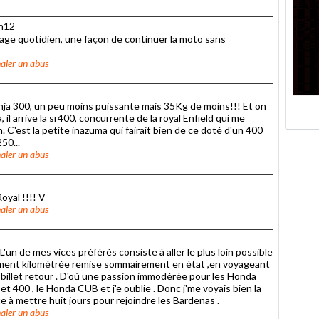
7h12
sage quotidien, une façon de continuer la moto sans
aler un abus
nja 300, un peu moins puissante mais 35Kg de moins!!! Et on
 il arrive la sr400, concurrente de la royal Enfield qui me
C'est la petite inazuma qui fairait bien de ce doté d'un 400
50...
aler un abus
oyal !!!! V
aler un abus
'un de mes vices préférés consiste à aller le plus loin possible
ortement kilométrée remise sommairement en état ,en voyageant
 billet retour . D'où une passion immodérée pour les Honda
 400 , le Honda CUB et j'e oublie . Donc j'me voyais bien la
e à mettre huit jours pour rejoindre les Bardenas .
aler un abus