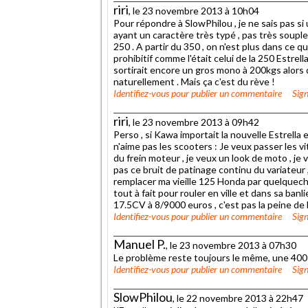
riri
, le 23 novembre 2013 à 10h04
Pour répondre à SlowPhilou , je ne sais pas si
ayant un caractère très typé , pas très souple 
250 . A partir du 350 , on n'est plus dans ce qu'
prohibitif comme l'était celui de la 250 Estre
sortirait encore un gros mono à 200kgs alors q
naturellement . Mais ça c'est du rève !
Identifiez-vous
pour publier un commentaire
Sign
riri
, le 23 novembre 2013 à 09h42
Perso , si Kawa importait la nouvelle Estrella 
n'aime pas les scooters : Je veux passer les vit
du frein moteur , je veux un look de moto , je
pas ce bruit de patinage continu du variateur 
remplacer ma vieille 125 Honda par quelquech
tout à fait pour rouler en ville et dans sa ban
17.5CV à 8/9000 euros , c'est pas la peine de l
Identifiez-vous
pour publier un commentaire
Sign
Manuel P.
, le 23 novembre 2013 à 07h30
Le problème reste toujours le même, une 400 
Identifiez-vous
pour publier un commentaire
Sign
SlowPhilou
, le 22 novembre 2013 à 22h47