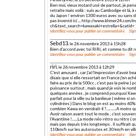
Ben moi, vieux motard usé de partout, je pensa
retraite mais voilà : suis au Cambodge et là, à 
du Japon ! environ 1300 euros avec ou sans disq
pas inventé ici ... http://www.khmer24.co
ch&text_search=kawasaki+estrella+&catid=
Identifiez-vous
pour publier un commentaire
Sign
Sebd13
, le 26 novembre 2013 à 15h28
Bien d'accord avec toi RIRI, et comme tu dit res
Identifiez-vous
pour publier un commentaire
Sign
riri
, le 26 novembre 2013 à 12h29
C'est amusant , car j'ai l'impression d'avoir b
disais que si elle ressortait en France j'en ach
faire au prix de la 500cc , c'est pas la peine
puissance surtout , mais quand je vois le nomb
quelques années , je comprend pourquoi Kawas
parfait pour la ville ou la banlieue ( même si 
cylindrées ) Dans le blog on est au moins 60% à
combien Kawa en vendrait-il ?……….A moins que K
Avoir raison avant tout le mode , c'est souven
l'Avantime !…...La mode néo-rétro ou rétro ( o
mais pas depuis très longtemps . Il suffirait
110km/h sur les autoroutes et 30 km/h en ville e
Identifiez-vous
pour publier un commentaire
Sign