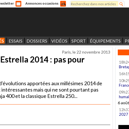
Rechercher
wsletter
Annonces occasions
Formulaire de recherche
ÉS
ESSAIS
DOSSIERS
VIDÉOS
SPORT
ÉQUIPEMENTS
P
Paris, le
22 novembre 2013
Estrella 2014 : pas pour
18h2
Breta
16h1
10h2
t d'évolutions apportées aux millésimes 2014 de
Franc
 intéressantes mais qui ne sont pourtant pas
09h2
a 400 et la classique Estrella 250...
humai
6 aoû
12h3
2027