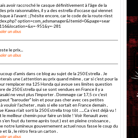
is avoir raccroché le casque définitivement à l'âge de la
des prix raisonnables, il y a des estrella d'occase qui viennet
ue à l'avant ; j'hésite encore, car le code de la route n'est
m/index.php? option=com_adsmanager&Itemid=0&page=sear
 116&location=&x=-951&y=-281
aler un abus
te le prix...
aler un abus
eaucoup d'amis dans ce blog au sujet de la 250 Estrella . Je
èterais une ( attention au prix quand même , car si c'est pour la
 ) pour remplacer ma 125 Honda qui avoue ses limites question
re de 250 Estrella qui se sont vendues en France il y a
aki ne veut plus l'importer . Dommage car 17,5 cv c'est
on peut "barouder" loin et pour pas cher avec ces petites
 vouloir l'acheter , mais si elle sortait en France demain ,
awa n'ait sorti la 250 Estrella trop tôt …..Ca s'est déjà vu !
t le meilleur chemin pour faire un bide ! Voir Renault avec
n s'en fout du terme après tout ) est en pleine croissance ,
 que notre lumineux gouvernement actuel nous fasse le coup du
t là , le rétro fera un carton .
aler un abus