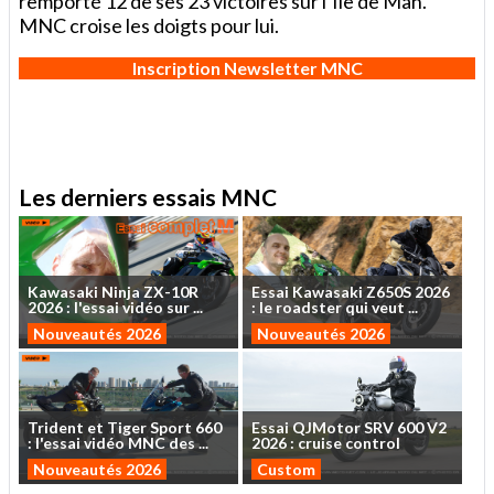
remporté 12 de ses 23 victoires sur l’Ile de Man.
MNC croise les doigts pour lui.
Inscription Newsletter MNC
Les derniers essais MNC
Kawasaki
Ninja
ZX-10R
Essai
Kawasaki
Z650S
2026
2026
:
l'essai
vidéo
sur
...
:
le
roadster
qui
veut
...
Nouveautés 2026
Nouveautés 2026
Trident
et
Tiger
Sport
660
Essai
QJMotor
SRV
600
V2
:
l'essai
vidéo
MNC
des
...
2026
:
cruise
control
Nouveautés 2026
Custom