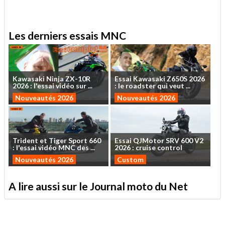
Les derniers essais MNC
Kawasaki
Ninja
ZX-10R
Essai
Kawasaki
Z650S
2026
2026
:
l'essai
vidéo
sur
...
:
le
roadster
qui
veut
...
Nouveautés 2026
Nouveautés 2026
Trident
et
Tiger
Sport
660
Essai
QJMotor
SRV
600
V2
:
l'essai
vidéo
MNC
des
...
2026
:
cruise
control
Nouveautés 2026
Custom
A lire aussi sur le Journal moto du Net