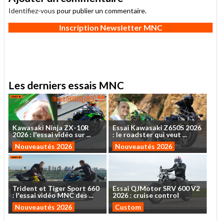
Identifiez-vous
pour publier un commentaire.
Inscription Newsletter MNC
Les derniers essais MNC
Kawasaki
Ninja
ZX-10R
Essai
Kawasaki
Z650S
2026
2026
:
l'essai
vidéo
sur
...
:
le
roadster
qui
veut
...
Nouveautés 2026
Nouveautés 2026
Trident
et
Tiger
Sport
660
Essai
QJMotor
SRV
600
V2
:
l'essai
vidéo
MNC
des
...
2026
:
cruise
control
Nouveautés 2026
Custom