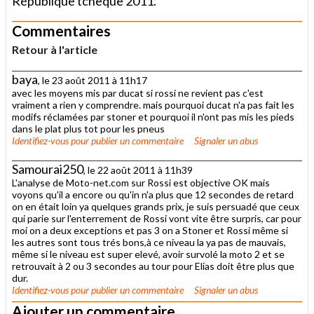
République tchèque 2011.
Commentaires
Retour à l'article
baya
, le 23 août 2011 à 11h17
avec les moyens mis par ducat si rossi ne revient pas c'est
vraiment a rien y comprendre. mais pourquoi ducat n'a pas fait les
modifs réclamées par stoner et pourquoi il n'ont pas mis les pieds
dans le plat plus tot pour les pneus
Identifiez-vous
pour publier un commentaire
Signaler un abus
Samourai250
, le 22 août 2011 à 11h39
L'analyse de Moto-net.com sur Rossi est objective OK mais
voyons qu'il a encore ou qu'in n'a plus que 12 secondes de retard
on en était loin ya quelques grands prix, je suis persuadé que ceux
qui parie sur l'enterrement de Rossi vont vite être surpris, car pour
moi on a deux exceptions et pas 3 on a Stoner et Rossi même si
les autres sont tous trés bons,à ce niveau la ya pas de mauvais,
même si le niveau est super elevé, avoir survolé la moto 2 et se
retrouvait à 2 ou 3 secondes au tour pour Elias doit être plus que
dur.
Identifiez-vous
pour publier un commentaire
Signaler un abus
Ajouter un commentaire