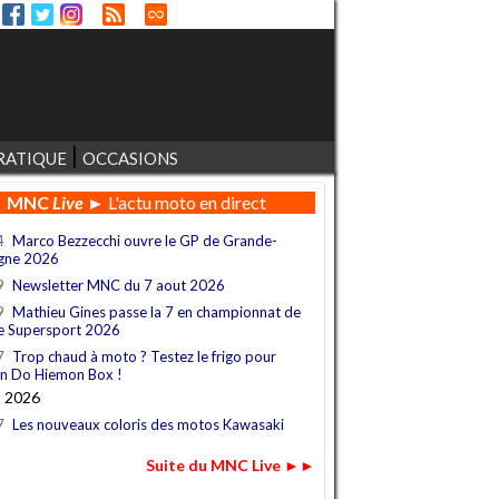
RATIQUE
OCCASIONS
MNC
Live
► L'actu moto en direct
4
Marco Bezzecchi ouvre le GP de Grande-
gne 2026
9
Newsletter MNC du 7 aout 2026
9
Mathieu Gines passe la 7 en championnat de
e Supersport 2026
7
Trop chaud à moto ? Testez le frigo pour
n Do Hiemon Box !
t 2026
7
Les nouveaux coloris des motos Kawasaki
Suite du MNC Live ►►