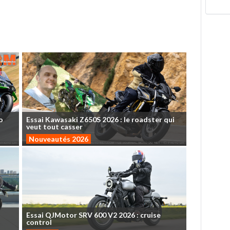
o
Essai
Kawasaki
Z650S
2026
:
le
roadster
qui
veut
tout
casser
Nouveautés 2026
Essai
QJMotor
SRV
600
V2
2026
:
cruise
control