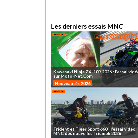
Les derniers essais MNC
Kawasaki
Ninja
ZX-10R
2026
:
l'essai
vidé
sur
Moto-Net.Com
Nouveautés 2026
Trident
et
Tiger
Sport
660
:
l'essai
vidéo
MNC
des
nouvelles
Triumph
2026