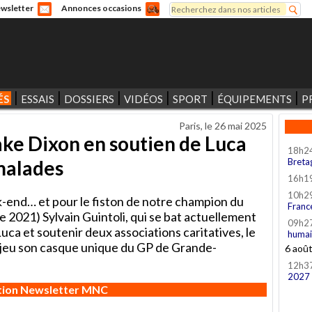
Rechercher
wsletter
Annonces occasions
Formulaire de recherche
ÉS
ESSAIS
DOSSIERS
VIDÉOS
SPORT
ÉQUIPEMENTS
P
Paris, le
26 mai 2025
ake Dixon en soutien de Luca
18h2
 malades
Breta
16h1
10h2
k-end… et pour le fiston de notre champion du
Franc
2021) Sylvain Guintoli, qui se bat actuellement
09h2
ca et soutenir deux associations caritatives, le
humai
 jeu son casque unique du GP de Grande-
6 aoû
12h3
2027
ption Newsletter MNC