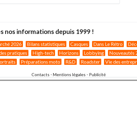
s nos informations depuis 1999 !
arché 2026
Bilans statistiques
Casques
Dans Le Rétro
Déc
des pratiques
High-tech
Horizons
Lobbying
Nouveautés 
ortraits
Préparations moto
R&D
Roadster
Vie des entrepr
Contacts
-
Mentions légales
-
Publicité