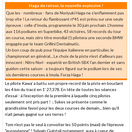
Haga de retour, la nouvelle explosive !
Que les - nombreux - fans de Noriyuki Haga ne s'enflamment pas
trop vite ! Le retour du flamboyant n°41 est prévu sur une seule
épreuve : celle d'Imola, programmée le 30 juin prochain. L'homme
aux 116 podiums en Superbike, 43 victoires, 58 records du tour
en course, mais zéro titre mondial (!) pilotera une seconde BMW
engagée par le team Grillini Dentalmatic.
Un bon coup de pub pour l'équipe italienne en particulier, le
championnat en général... Le choix de la piste n'est d'ailleurs pas
innocent : Nitro Nori - expatrié en British SBK l'an dernier et sans
guidon cette saison - a toujours figuré sur le podium lors de ses
six dernières courses à Imola. Forza Haga !
Le pilote Kawa' a battu son propre record de la piste en bouclant
les 4 km du tracé en 1' 27,378. En tête de toutes les séances
d'essai - à l'exception de la première à laquelle cinq pilotes
seulement ont pris part ! -, Sykes se présente comme le
grandissime favori pour les deux courses de demain... bien qu'il
n'ait jamais gagné sur ses terres !
Tom n'est pas le seul à convoiter les 50 points (maxi) de l'épreuve
"européenne" ! Sylvain Guintoli notamment, aura à coeur de