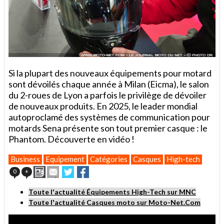
Si la plupart des nouveaux équipements pour motard
sont dévoilés chaque année à Milan (Eicma), le salon
du 2-roues de Lyon a parfois le privilège de dévoiler
de nouveaux produits. En 2025, le leader mondial
autoproclamé des systèmes de communication pour
motards Sena présente son tout premier casque : le
Phantom. Découverte en vidéo !
Business
Equipement
Catégories
Casques
High-tech
Imprimer
Envoyer
Partager
Partager
0
+
cet
sur
sur
article
Twitter
Facebook
Toute l'actualité Équipements High-Tech sur MNC
à
Toute l'actualité Casques moto sur Moto-Net.Com
un
ami