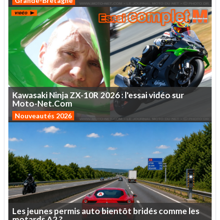
Grande-Bretagne
Kawasaki
Ninja
ZX-10R
2026
:
l'essai
vidéo
sur
Moto-Net.Com
Nouveautés 2026
Les
jeunes
permis
auto
bientôt
bridés
comme
les
motards
A2
?