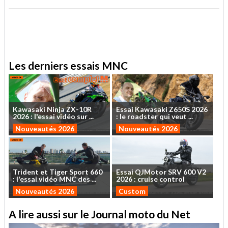
.
Les derniers essais MNC
Kawasaki
Ninja
ZX-10R
Essai
Kawasaki
Z650S
2026
2026
:
l'essai
vidéo
sur
...
:
le
roadster
qui
veut
...
Nouveautés 2026
Nouveautés 2026
Trident
et
Tiger
Sport
660
Essai
QJMotor
SRV
600
V2
:
l'essai
vidéo
MNC
des
...
2026
:
cruise
control
Nouveautés 2026
Custom
A lire aussi sur le Journal moto du Net