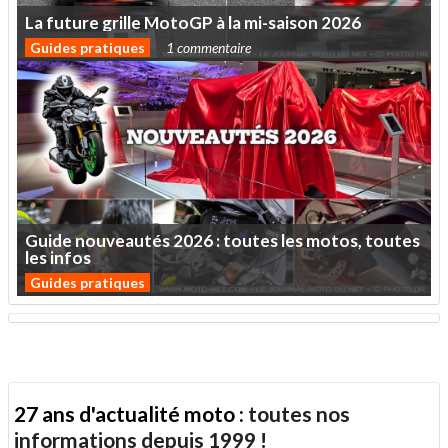
La
future
grille
MotoGP
à
la
mi-saison
2026
Guides pratiques
1 commentaire
Guide
nouveautés
2026
:
toutes
les
motos,
toutes
les
infos
Guides pratiques
27 ans d'actualité moto :
toutes nos
informations depuis 1999 !