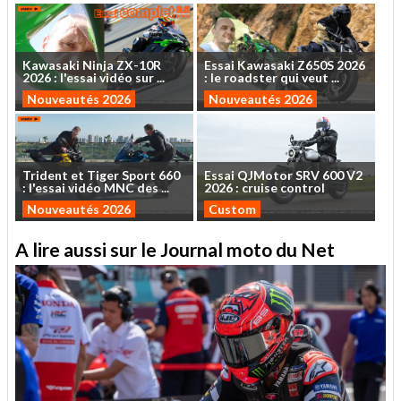
Kawasaki
Ninja
ZX-10R
Essai
Kawasaki
Z650S
2026
2026
:
l'essai
vidéo
sur
...
:
le
roadster
qui
veut
...
Nouveautés 2026
Nouveautés 2026
Trident
et
Tiger
Sport
660
Essai
QJMotor
SRV
600
V2
:
l'essai
vidéo
MNC
des
...
2026
:
cruise
control
Nouveautés 2026
Custom
A lire aussi sur le Journal moto du Net