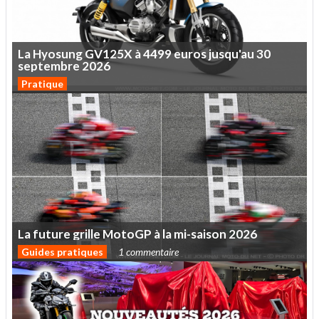
La
Hyosung
GV125X
à
4499
euros
jusqu'au
30
septembre
2026
Pratique
La
future
grille
MotoGP
à
la
mi-saison
2026
Guides pratiques
1 commentaire