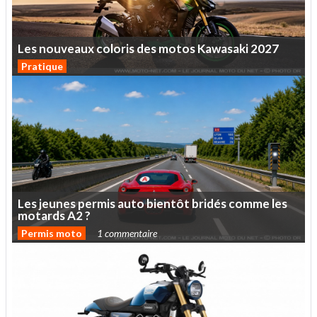
Les
nouveaux
coloris
des
motos
Kawasaki
2027
Pratique
Les
jeunes
permis
auto
bientôt
bridés
comme
les
motards
A2
?
Permis moto
1 commentaire