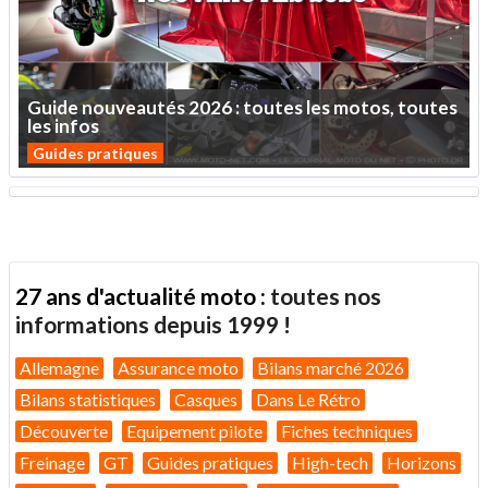
Guide
nouveautés
2026
:
toutes
les
motos,
toutes
les
infos
Guides pratiques
27 ans d'actualité moto :
toutes nos
informations depuis 1999 !
Allemagne
Assurance moto
Bilans marché 2026
Bilans statistiques
Casques
Dans Le Rétro
Découverte
Equipement pilote
Fiches techniques
Freinage
GT
Guides pratiques
High-tech
Horizons