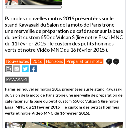
Parmi les nouvelles motos 2016 présentées sur le
stand Kawasaki du Salon de la moto de Paris trône
une merveille de préparation de café racer sur la base
du petit custom 650 cc Vulcan S (lire notre Essai MNC
du 11 février 2015 : le custom des petits hommes
verts et notre Vidéo MNC du 16 février 2015 ).
Nouveautés
2016
Horizons
Préparations moto
8
+
Imprimer
Envoyer
Partager
Partager
cet
sur
sur
article
Twitter
Facebook
KAWASAKI
à
un
Parmi les nouvelles motos 2016 présentées sur le stand Kawasaki
ami
du
Salon de la moto de Paris
trône une merveille de préparation de
café racer sur la base du petit custom 650 cc Vulcan S (lire notre
Essai MNC du 11 février 2015 : le custom des petits hommes
verts
et notre
Vidéo MNC du 16 février 2015
).