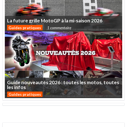
La
future
grille
MotoGP
à
la
mi-saison
2026
Guides pratiques
1 commentaire
Guide
nouveautés
2026
:
toutes
les
motos,
toutes
les
infos
Guides pratiques