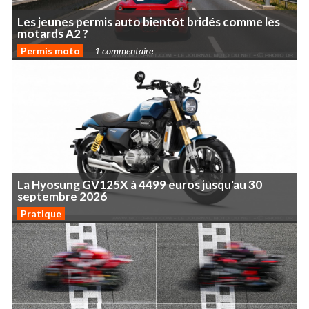
Les
jeunes
permis
auto
bientôt
bridés
comme
les
motards
A2
?
Permis moto
1 commentaire
La
Hyosung
GV125X
à
4499
euros
jusqu'au
30
septembre
2026
Pratique