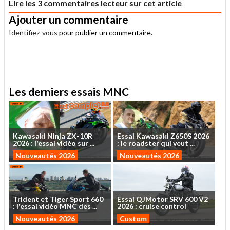
Lire les 3 commentaires lecteur sur cet article
Ajouter un commentaire
Identifiez-vous
pour publier un commentaire.
.
Les derniers essais MNC
Kawasaki
Ninja
ZX-10R
Essai
Kawasaki
Z650S
2026
2026
:
l'essai
vidéo
sur
...
:
le
roadster
qui
veut
...
Nouveautés 2026
Nouveautés 2026
Trident
et
Tiger
Sport
660
Essai
QJMotor
SRV
600
V2
:
l'essai
vidéo
MNC
des
...
2026
:
cruise
control
Nouveautés 2026
Custom