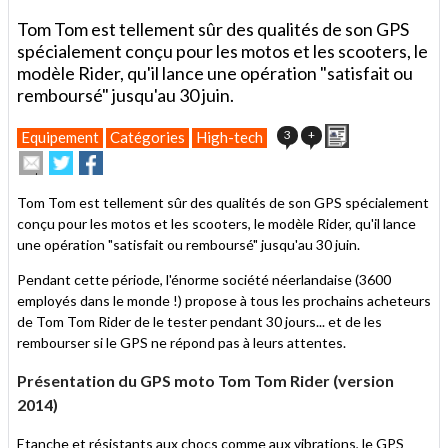
Tom Tom est tellement sûr des qualités de son GPS
spécialement conçu pour les motos et les scooters, le
modèle Rider, qu'il lance une opération "satisfait ou
remboursé" jusqu'au 30 juin.
Imprimer
3
+
Equipement
Catégories
High-tech
Envoyer
Partager
Partager
cet
sur
sur
article
Twitter
Facebook
Tom Tom est tellement sûr des qualités de son GPS spécialement
à
conçu pour les motos et les scooters, le modèle Rider, qu'il lance
un
une opération "satisfait ou remboursé" jusqu'au 30 juin.
ami
Pendant cette période, l'énorme société néerlandaise (3600
employés dans le monde !) propose à tous les prochains acheteurs
de Tom Tom Rider de le tester pendant 30 jours... et de les
rembourser si le GPS ne répond pas à leurs attentes.
Présentation du GPS moto Tom Tom Rider (version
2014)
Etanche et résistants aux chocs comme aux vibrations, le GPS