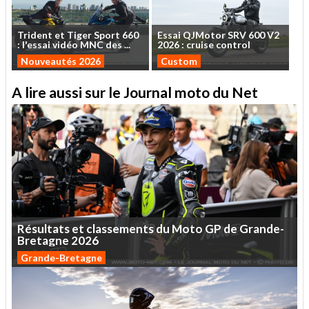
Trident
et
Tiger
Sport
660
Essai
QJMotor
SRV
600
V2
:
l'essai
vidéo
MNC
des
...
2026
:
cruise
control
Nouveautés 2026
Custom
A lire aussi sur le Journal moto du Net
Résultats
et
classements
du
Moto
GP
de
Grande-
Bretagne
2026
Grande-Bretagne