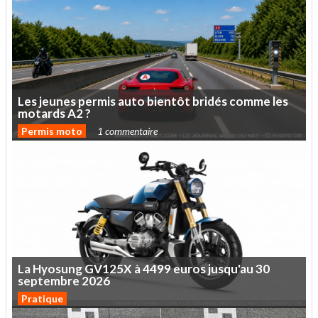
Les
jeunes
permis
auto
bientôt
bridés
comme
les
motards
A2
?
Permis moto
1 commentaire
La
Hyosung
GV125X
à
4499
euros
jusqu'au
30
septembre
2026
Pratique