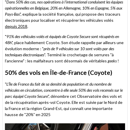
"
Dans 50% des cas, nos opérations à l'international conduisent les équipes
opérationnelles en Belgique, 20% en Allemagne, 10% en Espagne, 5% aux
Pays-Bas
", explique la société française, qui propose des traceurs
électroniques pour localiser et récupérer les véhicules volés
depuis 2018
.
"
91% des véhicules volés et équipés de Coyote Secure sont récupérés en
48h
", place habilement Coyote. Son étude rappelle par ailleurs une
évolution moderne : "
près de 9 véhicules sur 10 sont volés par des
techniques électroniques
". Terminé le crochetage de serrures "à
l'ancienne" : les malfaiteurs sont désormais de véritables
geeks
!
50% des vols en Île-de-France (Coyote)
"
L’Île de France du fait de sa densité de population et du nombre de
véhicules en circulation, concentre à elle seule 50% des vols recensés sur le
parc équipé Coyote Secure
", dénombre cet Observatoire des vols et
de la récupération après-vol Coyote. Elle est suivie par le Nord de
la France et la région Grand-Est, qui connaît une importante
hausse de "
20%"
en 2025