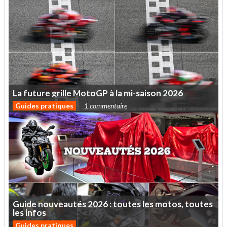
La
future
grille
MotoGP
à
la
mi-saison
2026
Guides pratiques
1 commentaire
Guide
nouveautés
2026
:
toutes
les
motos,
toutes
les
infos
Guides pratiques