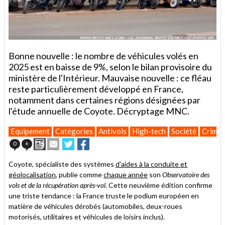
Bonne nouvelle : le nombre de véhicules volés en
2025 est en baisse de 9%, selon le bilan provisoire du
ministère de l'Intérieur. Mauvaise nouvelle : ce fléau
reste particulièrement développé en France,
notamment dans certaines régions désignées par
l'étude annuelle de Coyote. Décryptage MNC.
Equipement
Catégories
Antivols
High-tech
Société
Crimin
Imprimer
Envoyer
Partager
Partager
0
+
cet
sur
sur
article
Twitter
Facebook
Coyote, spécialiste des systèmes
d'aides à la conduite et
à
géolocalisation
, publie comme
chaque année
son
Observatoire des
un
vols et de la récupération après-vol
ami
. Cette neuvième édition confirme
une triste tendance : la France truste le podium européen en
matière de véhicules dérobés (automobiles, deux-roues
motorisés, utilitaires et véhicules de loisirs inclus).