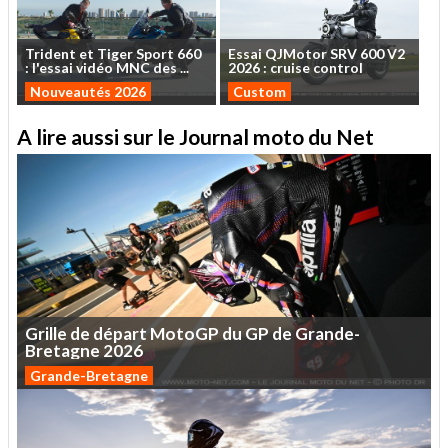
Trident
et
Tiger
Sport
660
Essai
QJMotor
SRV
600
V2
:
l'essai
vidéo
MNC
des
...
2026
:
cruise
control
Nouveautés 2026
Custom
A lire aussi sur le Journal moto du Net
Grille
de
départ
MotoGP
du
GP
de
Grande-
Bretagne
2026
Grande-Bretagne