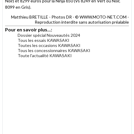
Noir) et 8299 euros pour la Ninja 650 (Vs 8249 en Vert ou Noir,
8099 en Gris).
Matthieu BRETILLE - Photos DR - © WWW.MOTO-NET.COM -
Reproduction interdite sans autorisation préalable
Pour en savoir plus...:
Dossier spécial Nouveautés 2024
Tous les essais KAWASAKI
Toutes les occasions KAWASAKI
Tous les concessionnaires KAWASAKI
Toute l'actualité KAWASAKI
.