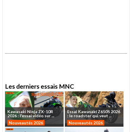
.
.
Les derniers essais MNC
Kawasaki
Ninja
ZX-10R
Essai
Kawasaki
Z650S
2026
2026
:
l'essai
vidéo
sur
...
:
le
roadster
qui
veut
...
Nouveautés 2026
Nouveautés 2026