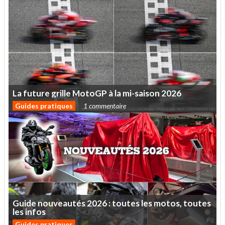
La
future
grille
MotoGP
à
la
mi-saison
2026
Guides pratiques
1 commentaire
Guide
nouveautés
2026
:
toutes
les
motos,
toutes
les
infos
Guides pratiques