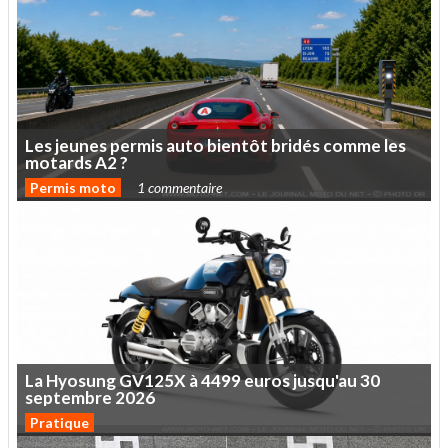
Les
jeunes
permis
auto
bientôt
bridés
comme
les
motards
A2
?
Permis moto
1 commentaire
La
Hyosung
GV125X
à
4499
euros
jusqu'au
30
septembre
2026
Pratique