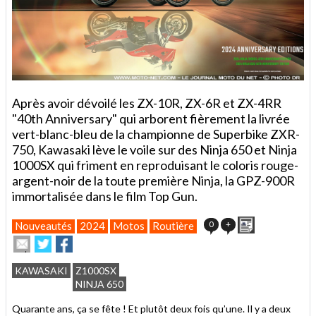
Après avoir dévoilé les ZX-10R, ZX-6R et ZX-4RR
"40th Anniversary" qui arborent fièrement la livrée
vert-blanc-bleu de la championne de Superbike ZXR-
750, Kawasaki lève le voile sur des Ninja 650 et Ninja
1000SX qui friment en reproduisant le coloris rouge-
argent-noir de la toute première Ninja, la GPZ-900R
immortalisée dans le film Top Gun.
Imprimer
0
+
Nouveautés
2024
Motos
Routière
Envoyer
Partager
Partager
cet
sur
sur
article
Twitter
Facebook
KAWASAKI
Z1000SX
à
NINJA 650
un
ami
Quarante ans, ça se fête ! Et plutôt deux fois qu’une. Il y a deux