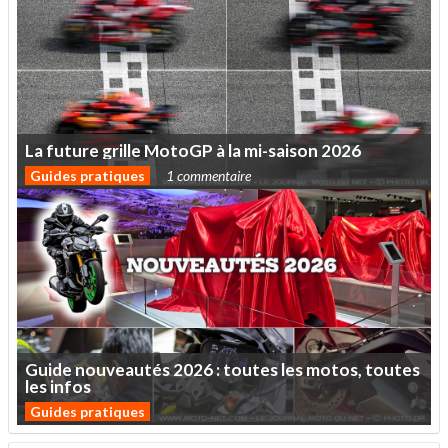
La
future
grille
MotoGP
à
la
mi-saison
2026
Guides pratiques
1 commentaire
Guide
nouveautés
2026
:
toutes
les
motos,
toutes
les
infos
Guides pratiques