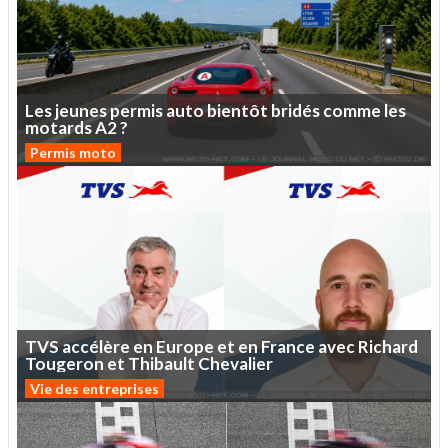
Les
jeunes
permis
auto
bientôt
bridés
comme
les
motards
A2
?
Permis moto
TVS
accélère
en
Europe
et
en
France
avec
Richard
Tougeron
et
Thibault
Chevalier
Vie des entreprises