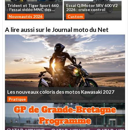
Trident
et
Tiger
Sport
660
Essai
QJMotor
SRV
600
V2
:
l'essai
vidéo
MNC
des
...
2026
:
cruise
control
Nouveautés 2026
Custom
A lire aussi sur le Journal moto du Net
Les
nouveaux
coloris
des
motos
Kawasaki
2027
Pratique