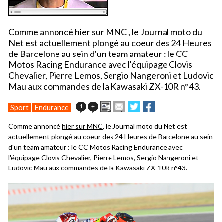
Comme annoncé hier sur MNC , le Journal moto du
Net est actuellement plongé au coeur des 24 Heures
de Barcelone au sein d'un team amateur : le CC
Motos Racing Endurance avec l'équipage Clovis
Chevalier, Pierre Lemos, Sergio Nangeroni et Ludovic
Mau aux commandes de la Kawasaki ZX-10R n°43.
Imprimer
Envoyer
Partager
Partager
1
+
Sport
Endurance
cet
sur
sur
article
Twitter
Facebook
Comme annoncé
hier sur MNC
, le Journal moto du Net est
à
actuellement plongé au coeur des 24 Heures de Barcelone au sein
un
d'un team amateur : le CC Motos Racing Endurance avec
ami
l'équipage Clovis Chevalier, Pierre Lemos, Sergio Nangeroni et
Ludovic Mau aux commandes de la Kawasaki ZX-10R n°43.