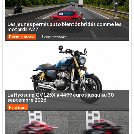
Les
jeunes
permis
auto
bientôt
bridés
comme
les
motards
A2
?
Permis moto
1 commentaire
La
Hyosung
GV125X
à
4499
euros
jusqu'au
30
septembre
2026
Pratique