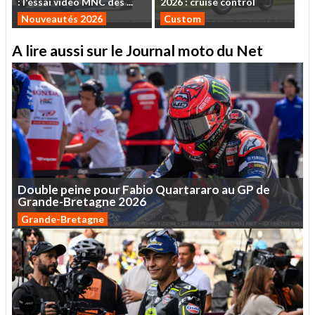
:
l'essai
vidéo
MNC
des
...
2026
:
cruise
control
Nouveautés 2026
Custom
A lire aussi sur le Journal moto du Net
Double
peine
pour
Fabio
Quartararo
au
GP
de
Grande-Bretagne
2026
Grande-Bretagne