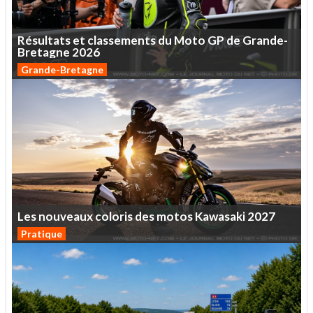
Résultats
et
classements
du
Moto
GP
de
Grande-
Bretagne
2026
Grande-Bretagne
Les
nouveaux
coloris
des
motos
Kawasaki
2027
Pratique