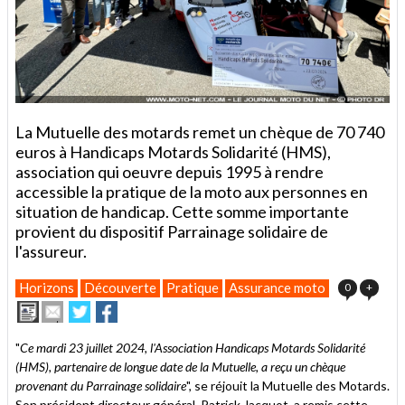
La Mutuelle des motards remet un chèque de 70 740
euros à Handicaps Motards Solidarité (HMS),
association qui oeuvre depuis 1995 à rendre
accessible la pratique de la moto aux personnes en
situation de handicap. Cette somme importante
provient du dispositif Parrainage solidaire de
l'assureur.
Horizons
Découverte
Pratique
Assurance moto
0
+
Imprimer
Envoyer
Partager
Partager
cet
sur
sur
article
Twitter
Facebook
"
Ce mardi 23 juillet 2024, l'Association Handicaps Motards Solidarité
à
(HMS), partenaire de longue date de la Mutuelle, a reçu un chèque
un
provenant du Parrainage solidaire
ami
", se réjouit la Mutuelle des Motards.
Son président directeur général, Patrick Jacquot, a remis cette