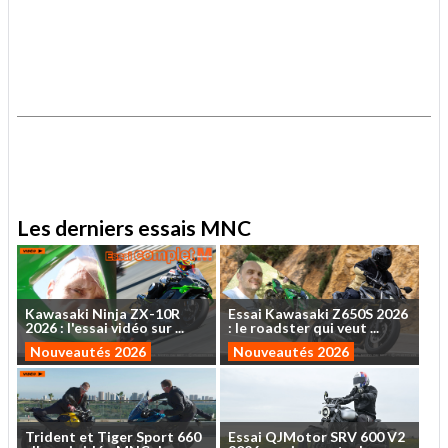
.
.
Les derniers essais MNC
Kawasaki
Ninja
ZX-10R
Essai
Kawasaki
Z650S
2026
2026
:
l'essai
vidéo
sur
...
:
le
roadster
qui
veut
...
Nouveautés 2026
Nouveautés 2026
Trident
et
Tiger
Sport
660
Essai
QJMotor
SRV
600
V2