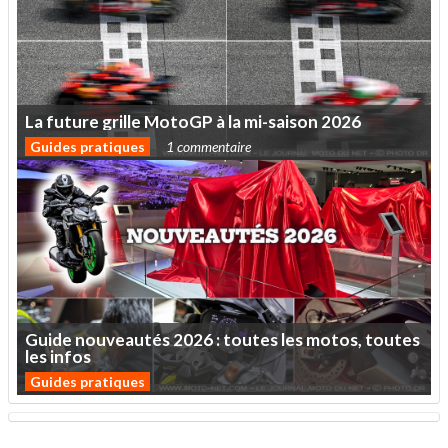
La
future
grille
MotoGP
à
la
mi-saison
2026
Guides pratiques
1 commentaire
Guide
nouveautés
2026
:
toutes
les
motos,
toutes
les
infos
Guides pratiques