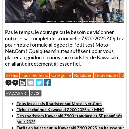
Pas le temps, le courage ou le besoin de visionner
notre essai complet de la nouvelle Z900 2025 ? Optez
pour notre formule allégée : le Petit test Moto-
Net.Com ! Quelques minutes suffisent pour vous
placer au guidon du nouveau roadster de Kawasaki
en allant directement à l'essentiel.
Essais
Tous les Tests
Catégorie
Roadster
Nouveautés
20
Imprimer
Envoyer
Partager
Partager
0
+
cet
sur
sur
article
Twitter
Facebook
KAWASAKI
Z900
à
un
Tous les essais Roadster sur Moto-Net.Com
ami
Fiche technique Kawasaki Z900 2025 sur MNC
Des roadsters Kawasaki Z900 standard et SE peaufinés
pour 2025
Tarifs en baisse sur la Kawasaki Z900 2025, en hausse sur