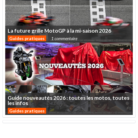
La
future
grille
MotoGP
à
la
mi-saison
2026
Guides pratiques
1 commentaire
Guide
nouveautés
2026
:
toutes
les
motos,
toutes
les
infos
Guides pratiques