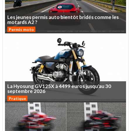
Les
jeunes
permis
auto
bientôt
bridés
comme
les
motards
A2
?
Permis moto
La
Hyosung
GV125X
à
4499
euros
jusqu'au
30
septembre
2026
Pratique