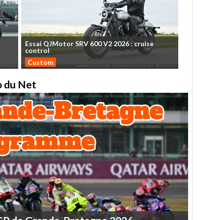
Essai
QJMotor
SRV
600
V2
2026
:
cruise
control
Custom
to du Net