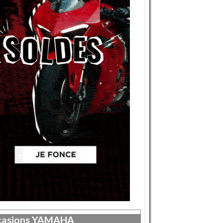
asions
YAMAHA