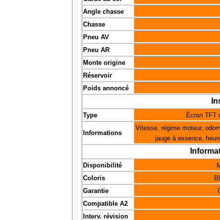
Angle chasse
Chasse
Pneu AV
Pneu AR
Monte origine
Réservoir
Poids annoncé
In
Type
Écran TFT 
Vitesse, régime moteur, odomè
Informations
jauge à essence, heure
Informa
Disponibilité
M
Coloris
Bl
Garantie
Compatible A2
Interv. révision