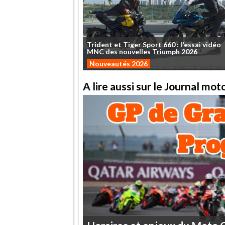
Trident
et
Tiger
Sport
660
:
l'essai
vidéo
MNC
des
nouvelles
Triumph
2026
Nouveautés 2026
A lire aussi sur le Journal mo