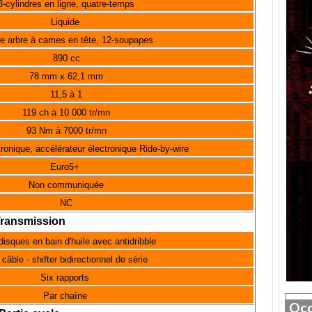
3-cylindres en ligne, quatre-temps
Liquide
e arbre à cames en tête, 12-soupapes
890 cc
78 mm x 62,1 mm
11,5 à 1
119 ch à 10 000 tr/mn
93 Nm à 7000 tr/mn
tronique, accélérateur électronique Ride-by-wire
Euro5+
Non communiquée
NC
ransmission
disques en bain d'huile avec antidribble
 câble - shifter bidirectionnel de série
Six rapports
Par chaîne
Occ