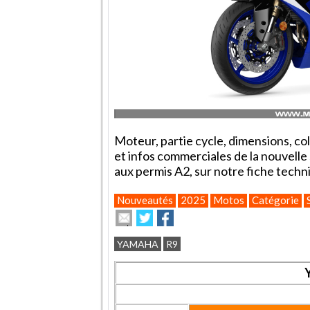
Moteur, partie cycle, dimensions, colo
et infos commerciales de la nouvelle
aux permis A2, sur notre fiche tec
Nouveautés
2025
Motos
Catégorie
Envoyer
Partager
Partager
cet
sur
sur
article
Twitter
Facebook
YAMAHA
R9
à
un
ami