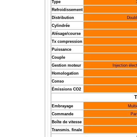
Type
Refroidissement
Distribution
Doubl
Cylindrée
Alésage/course
Tx compression
Puissance
Couple
Gestion moteur
Injection élec
Homologation
Conso
Émissions CO2
T
Embrayage
Multi
Commande
Par
Boîte de vitesse
Transmis. finale