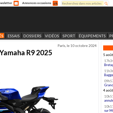
Rechercher
wsletter
Annonces occasions
Formulaire de recherche
ÉS
ESSAIS
DOSSIERS
VIDÉOS
SPORT
ÉQUIPEMENTS
P
Paris, le
10 octobre 2024
 Yamaha R9 2025
5 aoû
17h3
Breta
11h3
Bagge
09h5
Grand
4 aoû
10h5
annul
10h1
sur M