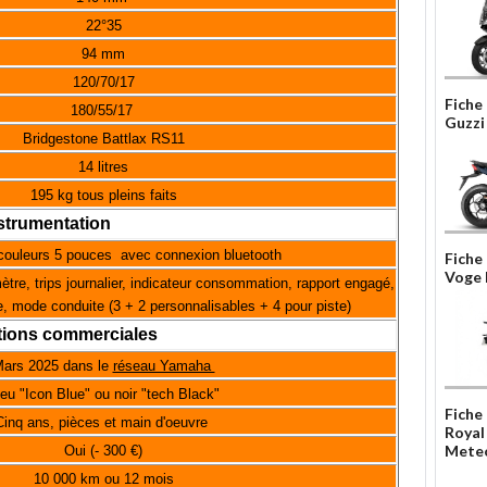
22°35
94 mm
120/70/17
Fiche
180/55/17
Guzzi
Bridgestone Battlax RS11
14 litres
195 kg tous pleins faits
strumentation
couleurs 5 pouces avec connexion bluetooth
Fiche
Voge
tre, trips journalier, indicateur consommation, rapport engagé,
, mode conduite (3 + 2 personnalisables + 4 pour piste)
tions commerciales
ars 2025 dans le
réseau Yamaha
eu "Icon Blue" ou noir "tech Black"
Fiche
Cinq ans, pièces et main d'oeuvre
Royal
Meteo
Oui (- 300 €)
10 000 km ou 12 mois