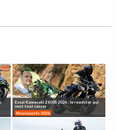
o
Essai
Kawasaki
Z650S
2026
:
le
roadster
qui
veut
tout
casser
Nouveautés 2026