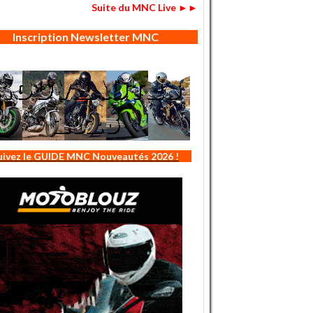
Suite du MNC Live ►►
Inscription Newsletter MNC
uivez le GUIDE MNC Nouveautés 2026 !