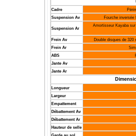
Cadre
Périm
Suspension Av
Fourche inversée 
Amortisseur Kayaba sur 
Suspension Ar
Frein Av
Double disques de 320 m
Frein Ar
Simp
ABS
Jante Av
Jante Ar
Dimensio
Longueur
Largeur
Empattement
Débattement Av
Débattement Ar
Hauteur de selle
Garde au sol