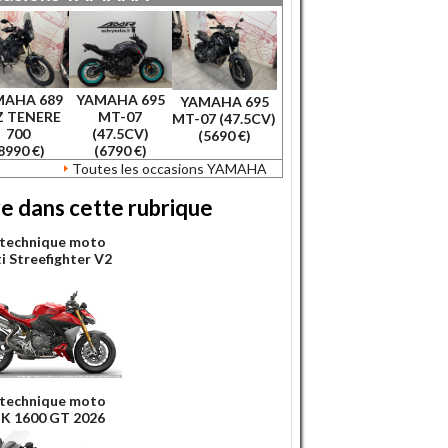
MAHA 689
YAMAHA 695
YAMAHA 695
Z TENERE
MT-07
MT-07 (47.5CV)
700
(47.5CV)
(5690 €)
8990 €)
(6790 €)
Toutes les occasions YAMAHA
re dans cette rubrique
 technique moto
i Streefighter V2
 technique moto
K 1600 GT 2026