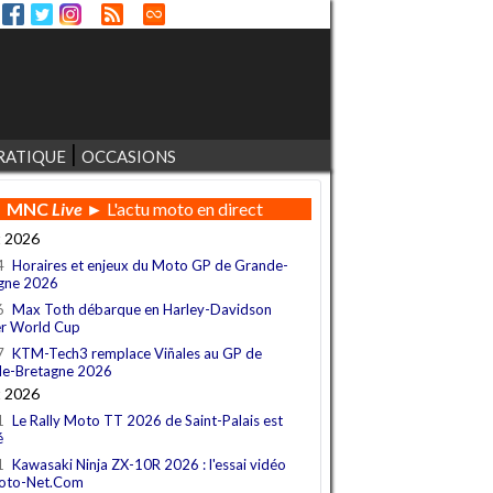
RATIQUE
OCCASIONS
MNC
Live
► L'actu moto en direct
t 2026
4
Horaires et enjeux du Moto GP de Grande-
gne 2026
6
Max Toth débarque en Harley-Davidson
r World Cup
7
KTM-Tech3 remplace Viñales au GP de
e-Bretagne 2026
t 2026
1
Le Rally Moto TT 2026 de Saint-Palais est
é
1
Kawasaki Ninja ZX-10R 2026 : l'essai vidéo
oto-Net.Com