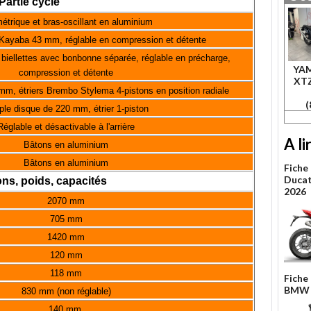
Partie cycle
étrique et bras-oscillant en aluminium
Kayaba 43 mm, réglable en compression et détente
biellettes avec bonbonne séparée, réglable en précharge,
YA
compression et détente
XT
m, étriers Brembo Stylema 4-pistons en position radiale
(
le disque de 220 mm, étrier 1-piston
Réglable et désactivable à l'arrière
A li
Bâtons en aluminium
Bâtons en aluminium
Fiche
Ducat
ns, poids, capacités
2026
2070 mm
705 mm
1420 mm
120 mm
118 mm
Fiche
BMW 
830 mm (non réglable)
140 mm