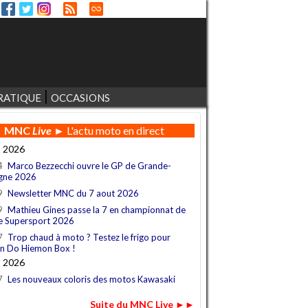
RATIQUE
OCCASIONS
MNC
Live
► L'actu moto en direct
t 2026
4
Marco Bezzecchi ouvre le GP de Grande-
gne 2026
9
Newsletter MNC du 7 aout 2026
9
Mathieu Gines passe la 7 en championnat de
e Supersport 2026
7
Trop chaud à moto ? Testez le frigo pour
n Do Hiemon Box !
t 2026
7
Les nouveaux coloris des motos Kawasaki
Suite du MNC Live ►►