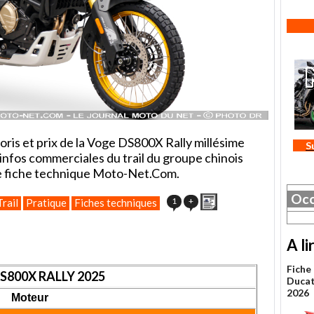
oris et prix de la Voge DS800X Rally millésime
S
 infos commerciales du trail du groupe chinois
tre fiche technique Moto-Net.Com.
Occ
Imprimer
1
+
Trail
Pratique
Fiches techniques
A li
Fiche
S800X RALLY 2025
Ducat
2026
Moteur