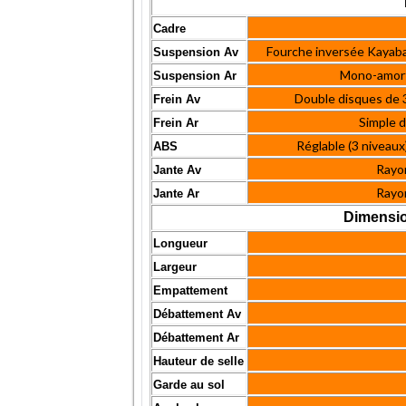
Cadre
Fourche inversée Kayaba
Suspension Av
Mono-amorti
Suspension Ar
Double disques de 3
Frein Av
Simple d
Frein Ar
Réglable (3 niveaux)
ABS
Rayon
Jante Av
Rayon
Jante Ar
Dimensio
Longueur
Largeur
Empattement
Débattement Av
Débattement Ar
Hauteur de selle
Garde au sol