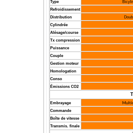
Type
Bicyli
Refroidissement
Distribution
Doub
Cylindrée
Alésage/course
Tx compression
Puissance
Couple
Gestion moteur
Homologation
Conso
Émissions CO2
T
Multid
Embrayage
Commande
Boîte de vitesse
Transmis. finale