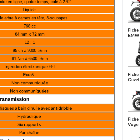
ndre en ligne, quatre-temps, calé à 270°
Liquide
le arbre à cames en tête, 8-soupapes
798 cc
Fiche
84 mm x 72 mm
BMW 
12 : 1
95 ch à 9000 tr/mn
81 Nm à 6500 tr/mn
Injection électronique EFI
Fiche
Euro5+
Guzzi
Non communiquée
Non communiquées
ransmission
isques à bain d'huile avec antidribble
Hydraulique
Fiche
Voge
Six rapports
Par chaîne