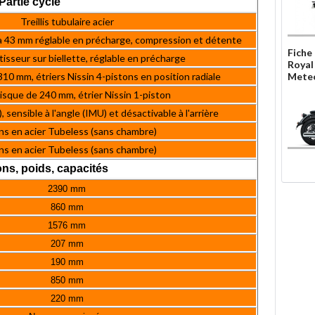
Partie cycle
Treillis tubulaire acier
 43 mm réglable en précharge, compression et détente
Fiche
sseur sur biellette, réglable en précharge
Royal
10 mm, étriers Nissin 4-pistons en position radiale
Meteo
isque de 240 mm, étrier Nissin 1-piston
, sensible à l'angle (IMU) et désactivable à l'arrière
s en acier Tubeless (sans chambre)
s en acier Tubeless (sans chambre)
ns, poids, capacités
2390 mm
860 mm
1576 mm
207 mm
190 mm
850 mm
220 mm