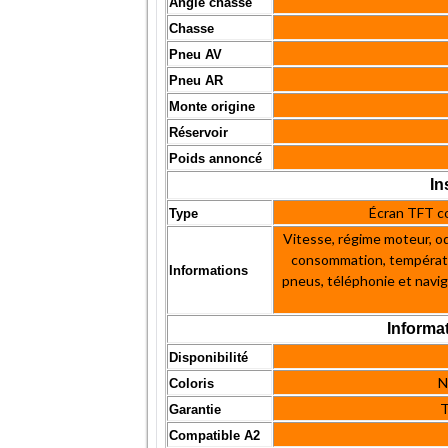
Angle chasse
Chasse
Pneu AV
Pneu AR
Monte origine
Réservoir
Poids annoncé
In
Écran TFT c
Type
Vitesse, régime moteur, od
consommation, températur
Informations
pneus, téléphonie et navig
Informa
Disponibilité
N
Coloris
T
Garantie
Compatible A2