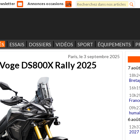
Rechercher
wsletter
Annonces occasions
Formulaire de recherche
ÉS
ESSAIS
DOSSIERS
VIDÉOS
SPORT
ÉQUIPEMENTS
P
Paris, le
3 septembre 2025
 Voge DS800X Rally 2025
7 aoû
18h2
Breta
16h1
10h2
Franc
09h2
humai
6 aoû
12h3
2027