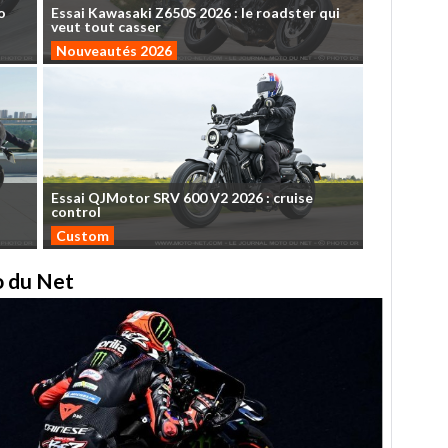
o
Essai
Kawasaki
Z650S
2026
:
le
roadster
qui
veut
tout
casser
Nouveautés 2026
Essai
QJMotor
SRV
600
V2
2026
:
cruise
control
Custom
to du Net