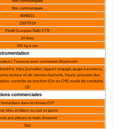
Non communiquée
Non communiquée
90/90/21
150/70/18
Pirelli Scorpion Rally STR
24 litres
204 kg à sec
strumentation
ouleurs 7 pouces avec connexion Bluetooth
omètre, trips journalier, rapport engagé, jauge à essence,
es moteur et air, tension batterie, heure, pression des
ation, contrôle de traction (On ou Off), mode de conduite
(2)
tions commerciales
Immédiate dans le réseau DIP
oir, bleu et blanc ou noir et jaune
rois ans pièces et main d'oeuvre
Non