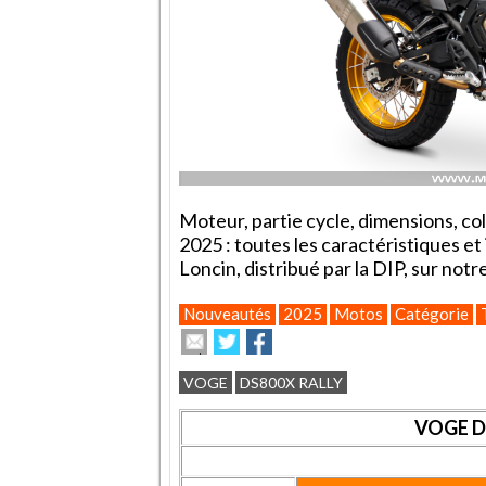
Moteur, partie cycle, dimensions, col
2025 : toutes les caractéristiques et
Loncin, distribué par la DIP, sur no
Nouveautés
2025
Motos
Catégorie
Envoyer
Partager
Partager
cet
sur
sur
article
Twitter
Facebook
VOGE
DS800X RALLY
à
un
VOGE D
ami