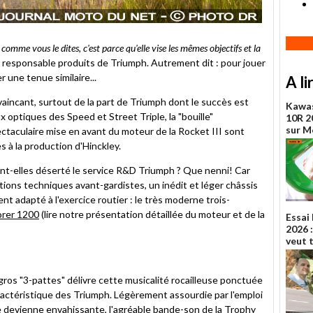
mme vous le dites, c'est parce qu'elle vise les mêmes objectifs et la
e responsable produits de Triumph. Autrement dit : pour jouer
r une tenue similaire...
A li
aincant, surtout de la part de Triumph dont le succès est
Kawas
eux optiques des Speed et Street Triple, la "bouille"
10R 20
sur 
ctaculaire mise en avant du moteur de la Rocket III sont
 à la production d'Hinckley.
raient-elles déserté le service R&D Triumph ? Que nenni! Car
tions techniques avant-gardistes, un inédit et léger châssis
t adapté à l'exercice routier : le très moderne trois-
orer 1200
(lire notre présentation détaillée du moteur et de la
Essai
2026 :
veut 
 gros "3-pattes" délivre cette musicalité rocailleuse ponctuée
ractéristique des Triumph. Légèrement assourdie par l'emploi
 ne devienne envahissante, l'agréable bande-son de la Trophy