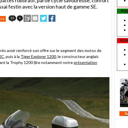
pattes roboratif, partie cycle savoureuse, confort
sai festin avec la version haut de gamme SE.
PO
Imprimer
Envoyer
Partager
Partager
32
+
sts
cet
sur
sur
article
Twitter
Facebook
à
un
POI
ami
après avoir renforcé son offre sur le segment des motos de
 XC
, puis à la
Tiger Explorer 1200
, le constructeur anglais
çant la Trophy 1200 (lire notamment notre
présentation
S