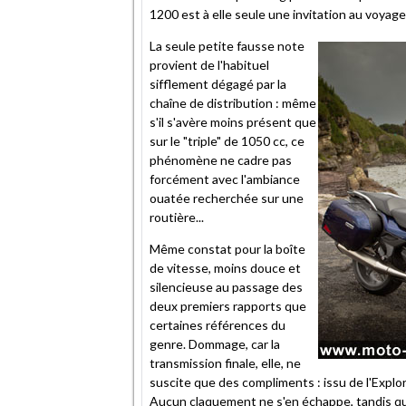
1200 est à elle seule une invitation au voyag
La seule petite fausse note
provient de l'habituel
sifflement dégagé par la
chaîne de distribution : même
s'il s'avère moins présent que
sur le "triple" de 1050 cc, ce
phénomène ne cadre pas
forcément avec l'ambiance
ouatée recherchée sur une
routière...
Même constat pour la boîte
de vitesse, moins douce et
silencieuse au passage des
deux premiers rapports que
certaines références du
genre. Dommage, car la
transmission finale, elle, ne
suscite que des compliments : issu de l'Explo
Aucun claquement ne s'en échappe, tandis qu