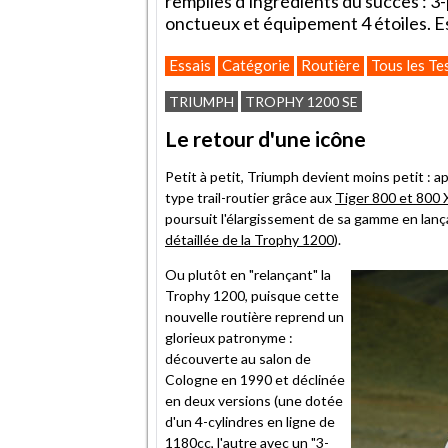
remplies d'ingrédients du succès : 3-
onctueux et équipement 4 étoiles. Es
Essais
Catégorie
Routière
Tous les Te
TRIUMPH
TROPHY 1200 SE
Le retour d'une icône
Petit à petit, Triumph devient moins petit : 
type trail-routier grâce aux
Tiger 800 et 800
poursuit l'élargissement de sa gamme en lan
détaillée de la Trophy 1200
).
Ou plutôt en "relançant" la
Trophy 1200, puisque cette
nouvelle routière reprend un
glorieux patronyme :
découverte au salon de
Cologne en 1990 et déclinée
en deux versions (une dotée
d'un 4-cylindres en ligne de
1180cc, l'autre avec un "3-