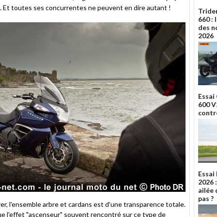
e. Et toutes ses concurrentes ne peuvent en dire autant !
Tride
660 :
des n
2026
Essai
600 V2
contr
Essai
2026 
ailée 
pas ?
rer, l'ensemble arbre et cardans est d'une transparence totale.
e l'effet "ascenseur" souvent rencontré sur ce type de