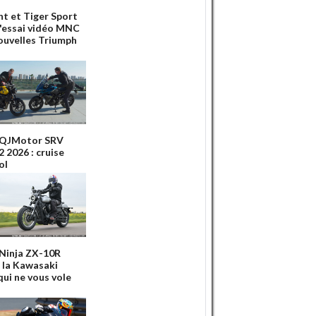
nt et Tiger Sport
 l'essai vidéo MNC
ouvelles Triumph
 QJMotor SRV
 2026 : cruise
ol
 Ninja ZX-10R
: la Kawasaki
qui ne vous vole