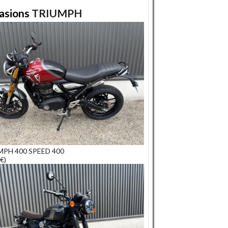
asions
TRIUMPH
MPH 400 SPEED 400
€)