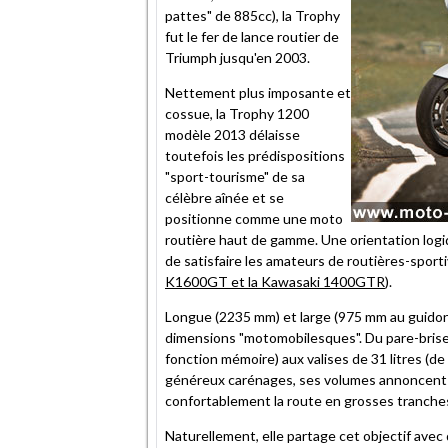
pattes" de 885cc), la Trophy
fut le fer de lance routier de
Triumph jusqu'en 2003.
Nettement plus imposante et
cossue, la Trophy 1200
modèle 2013 délaisse
toutefois les prédispositions
"sport-tourisme" de sa
célèbre aînée et se
positionne comme une moto
routière haut de gamme. Une orientation logi
de satisfaire les amateurs de routières-spor
K1600GT et la Kawasaki 1400GTR
).
Longue (2235 mm) et large (975 mm au guidon)
dimensions "motomobilesques". Du pare-brise 
fonction mémoire) aux valises de 31 litres (de 
généreux carénages, ses volumes annoncent d'
confortablement la route en grosses tranche
Naturellement, elle partage cet objectif avec 