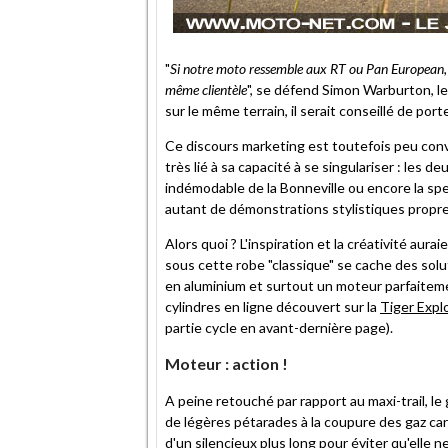
"
Si notre moto ressemble aux RT ou Pan European, co
même clientèle
", se défend Simon Warburton, l
sur le même terrain, il serait conseillé de porte
Ce discours marketing est toutefois peu conv
très lié à sa capacité à se singulariser : les d
indémodable de la Bonneville ou encore la spe
autant de démonstrations stylistiques propres
Alors quoi ? L'inspiration et la créativité au
sous cette robe "classique" se cache des solu
en aluminium et surtout un moteur parfaitemen
cylindres en ligne découvert sur la
Tiger Expl
partie cycle en avant-dernière page).
Moteur : action !
A peine retouché par rapport au maxi-trail, le
de légères pétarades à la coupure des gaz ca
d'un silencieux plus long pour éviter qu'elle