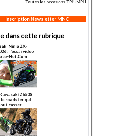
Toutes les occasions TRIUMPH
Inscription Newsletter MNC
re dans cette rubrique
aki Ninja ZX-
26 : l'essai vidéo
Moto-Net.Com
 Kawasaki Z650S
 le roadster qui
tout casser