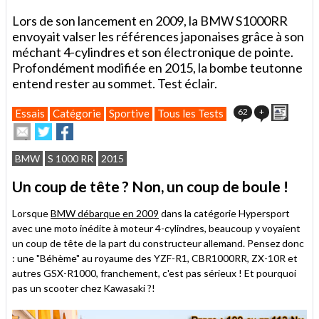
Lors de son lancement en 2009, la BMW S1000RR
envoyait valser les références japonaises grâce à son
méchant 4-cylindres et son électronique de pointe.
Profondément modifiée en 2015, la bombe teutonne
entend rester au sommet. Test éclair.
Imprim
62
+
Essais
Catégorie
Sportive
Tous les Tests
Envoyer
Partager
Partager
cet
sur
sur
article
Twitter
Facebook
BMW
S 1000 RR
2015
à
un
Un coup de tête ? Non, un coup de boule !
ami
Lorsque
BMW débarque en 2009
dans la catégorie Hypersport
avec une moto inédite à moteur 4-cylindres, beaucoup y voyaient
un coup de tête de la part du constructeur allemand. Pensez donc
: une "Béhème" au royaume des YZF-R1, CBR1000RR, ZX-10R et
autres GSX-R1000, franchement, c'est pas sérieux ! Et pourquoi
pas un scooter chez Kawasaki ?!