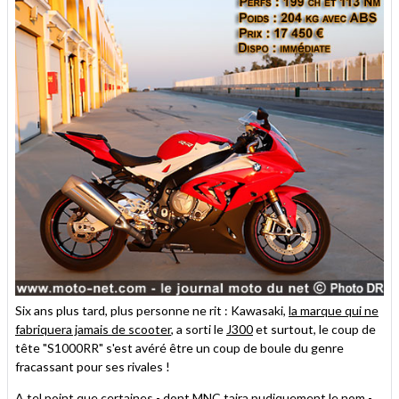
Six ans plus tard, plus personne ne rit : Kawasaki,
la marque qui ne
fabriquera jamais de scooter
, a sorti le
J300
et surtout, le coup de
tête "S1000RR" s'est avéré être un coup de boule du genre
fracassant pour ses rivales !
A tel point que certaines - dont MNC taira pudiquement le nom -