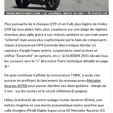
Plus puissante de 6 chevaux (199 ch en Full), plus légère de 4 kilos
(204 kg tous pleins faits, plus coupleuse sur une plage de régimes
étendue, plus agile grâce à son châssis optimisé et son train avant
"refermé", mais aussi plus sophistiquée par le biais de composants
chipés à la luxueuse HP4 (centrale électronique dernier cri,
capteurs d'angle hyper-précis, suspensions semi-actives et
shifter "Downshit" en options, etc.) : la S1000RR 2015 décale tous
les curseurs vers le "+" (lire notre Point technique détaillé en page
3) !
De quoi continuer à affoler la concurrence ? MNC a voulu s'en
assurer en profitant du lancement du nouveau pneu
Metzeler
Sportec M7RR
pour passer derrière ses demi-guidons - élargis de
5 mm - sur les routes et le circuit d'Almeria (Espagne).
Hélas, la brièveté de notre roulage routier (environ 80 km), une
météo chagrine et une monte pneumatique moins sportive que
celle d'origine (Pirelli Diablo Supercorsa SP, Metzeler Racetec K3