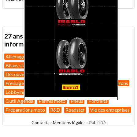
27 ans d'actualité moto :
toutes nos
informations depuis 1999 !
Allemagne
Assurance moto
Bilans marché 2026
Bilans statistiques
Casques
Dans Le Rétro
Découverte
Equipement pilote
Fiches techniques
Freinage
GT
Guides pratiques
High-tech
Horizons
Lobbying
Nouveautés 2026
Nouveautés 2027
Outil Agenda
Permis moto
Pneus
Portraits
Préparations moto
R&D
Roadster
Vie des entreprises
Contacts
-
Mentions légales
-
Publicité