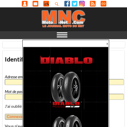
Identification
-
En savoir plus...
Identification
Adresse email
*
Mot de passe
*
J'ai oublié mon mot de passe
Vous n'avez pas encore de compte MNC ?
inscrivez-vous