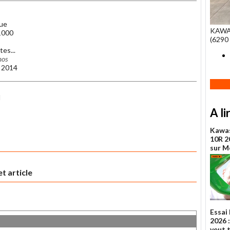
tue
KAWA
1000
(6290 
tes...
mos
0 2014
I
A li
Kawas
10R 20
sur 
t article
Essai
2026 :
veut 