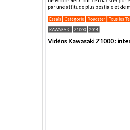
de Moto-Net.Com. Le roadster pur et
par une attitude plus bestiale et de
Essais
Catégorie
Roadster
Tous les Te
KAWASAKI
Z1000
2014
Vidéos Kawasaki Z1000 : inte