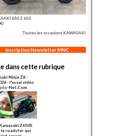
SAKI 650 Z 650
€)
Toutes les occasions KAWASAKI
Inscription Newsletter MNC
re dans cette rubrique
aki Ninja ZX-
26 : l'essai vidéo
Moto-Net.Com
 Kawasaki Z650S
 le roadster qui
tout casser