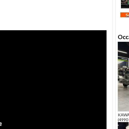
S
Occ
KAWA
(4990 