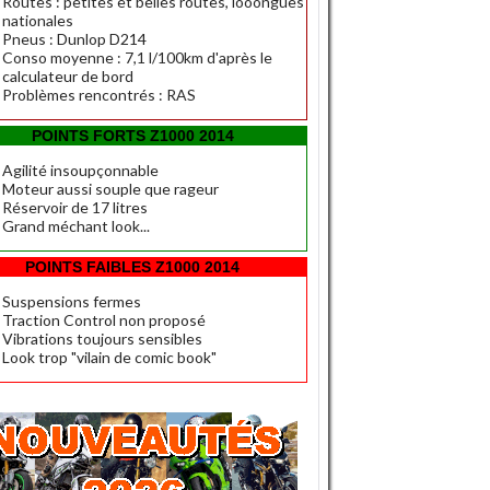
Routes : petites et belles routes, looongues
nationales
Pneus : Dunlop D214
Conso moyenne : 7,1 l/100km d'après le
calculateur de bord
Problèmes rencontrés : RAS
POINTS FORTS Z1000 2014
Agilité insoupçonnable
Moteur aussi souple que rageur
Réservoir de 17 litres
Grand méchant look...
POINTS FAIBLES Z1000 2014
Suspensions fermes
Traction Control non proposé
Vibrations toujours sensibles
Look trop "vilain de comic book"