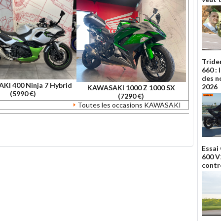
Tride
660 :
des n
I 400 Ninja 7 Hybrid
2026
KAWASAKI 1000 Z 1000 SX
(5990 €)
(7290 €)
Toutes les occasions KAWASAKI
Essai
600 V2
contr