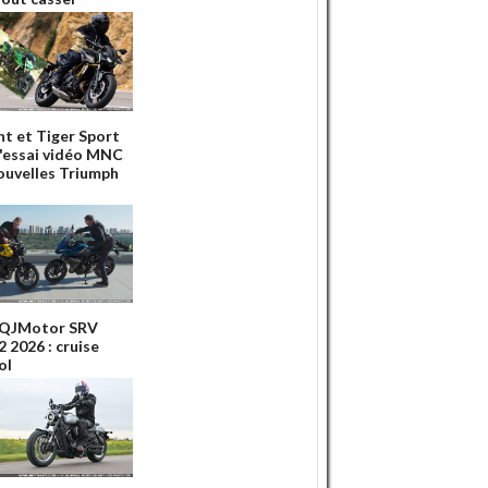
nt et Tiger Sport
 l'essai vidéo MNC
ouvelles Triumph
 QJMotor SRV
 2026 : cruise
ol