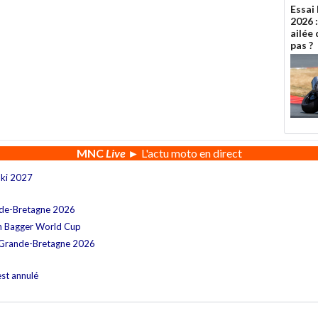
Essai
2026 
ailée 
pas ?
MNC
Live
► L'actu moto en direct
aki 2027
nde-Bretagne 2026
n Bagger World Cup
 Grande-Bretagne 2026
est annulé