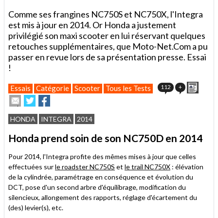
Comme ses frangines NC750S et NC750X, l'Integra
est mis à jour en 2014. Or Honda a justement
privilégié son maxi scooter en lui réservant quelques
retouches supplémentaires, que Moto-Net.Com a pu
passer en revue lors de sa présentation presse. Essai
!
Impri
112
+
Essais
Catégorie
Scooter
Tous les Tests
Envoyer
Partager
Partager
cet
sur
sur
article
Twitter
Facebook
HONDA
INTEGRA
2014
à
un
Honda prend soin de son NC750D en 2014
ami
Pour 2014, l'Integra profite des mêmes mises à jour que celles
effectuées sur
le roadster NC750S
et
le trail NC750X
: élévation
de la cylindrée, paramétrage en conséquence et évolution du
DCT, pose d'un second arbre d'équilibrage, modification du
silencieux, allongement des rapports, réglage d'écartement du
(des) levier(s), etc.