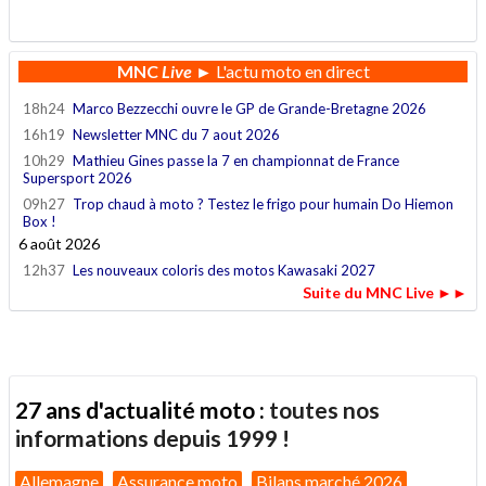
.
MNC
Live
► L'actu moto en direct
18h24
Marco Bezzecchi ouvre le GP de Grande-Bretagne 2026
16h19
Newsletter MNC du 7 aout 2026
10h29
Mathieu Gines passe la 7 en championnat de France
Supersport 2026
09h27
Trop chaud à moto ? Testez le frigo pour humain Do Hiemon
Box !
6 août 2026
12h37
Les nouveaux coloris des motos Kawasaki 2027
Suite du MNC Live ►►
27 ans d'actualité moto :
toutes nos
informations depuis 1999 !
Allemagne
Assurance moto
Bilans marché 2026