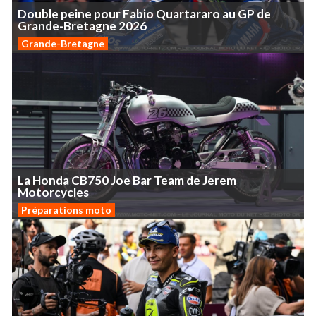
Double
peine
pour
Fabio
Quartararo
au
GP
de
Grande-Bretagne
2026
Grande-Bretagne
La
Honda
CB750
Joe
Bar
Team
de
Jerem
Motorcycles
Préparations moto