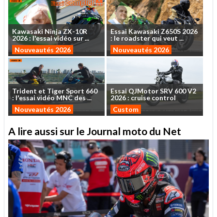
Kawasaki
Ninja
ZX-10R
Essai
Kawasaki
Z650S
2026
2026
:
l'essai
vidéo
sur
...
:
le
roadster
qui
veut
...
Nouveautés 2026
Nouveautés 2026
Trident
et
Tiger
Sport
660
Essai
QJMotor
SRV
600
V2
:
l'essai
vidéo
MNC
des
...
2026
:
cruise
control
Nouveautés 2026
Custom
A lire aussi sur le Journal moto du Net