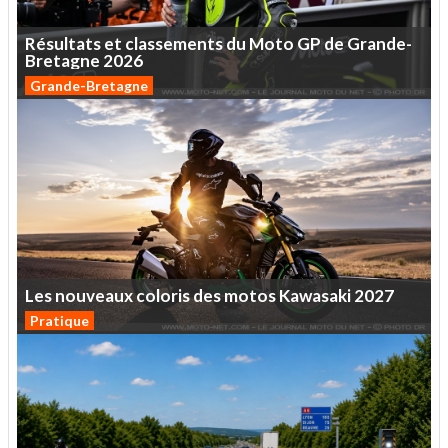
Résultats
et
classements
du
Moto
GP
de
Grande-
Bretagne
2026
Grande-Bretagne
Les
nouveaux
coloris
des
motos
Kawasaki
2027
Pratique