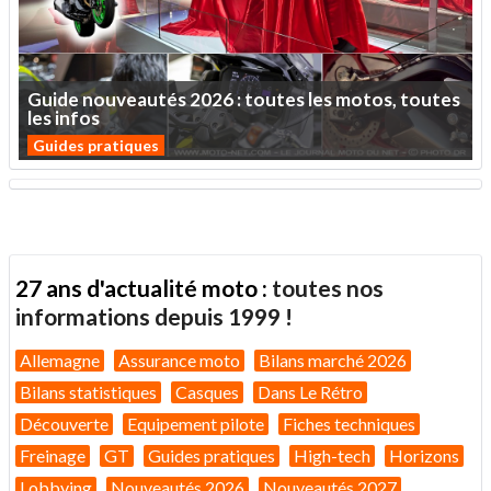
Guide
nouveautés
2026
:
toutes
les
motos,
toutes
les
infos
Guides pratiques
27 ans d'actualité moto :
toutes nos
informations depuis 1999 !
Allemagne
Assurance moto
Bilans marché 2026
Bilans statistiques
Casques
Dans Le Rétro
Découverte
Equipement pilote
Fiches techniques
Freinage
GT
Guides pratiques
High-tech
Horizons
Lobbying
Nouveautés 2026
Nouveautés 2027