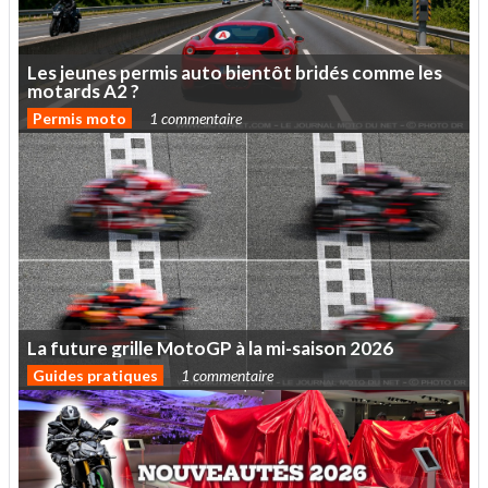
Les
jeunes
permis
auto
bientôt
bridés
comme
les
motards
A2
?
Permis moto
1 commentaire
La
future
grille
MotoGP
à
la
mi-saison
2026
Guides pratiques
1 commentaire