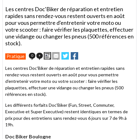
Les centres Doc'Biker de réparation et entretien
rapides sans rendez-vous restent ouverts en août
pour vous permettre d'entretenir votre moto ou
votre scooter : faire vérifier les plaquettes, effectuer
une vidange ou changer les pneus (500 références en
stock).
Imprimer
Envoyer
Partager
Partager
0
+
Pratique
cet
sur
sur
article
Twitter
Facebook
Les centres Doc'Biker de réparation et entretien rapides sans
à
rendez-vous restent ouverts en août pour vous permettre
un
d'entretenir votre moto ou votre scooter : faire vérifier les
ami
plaquettes, effectuer une vidange ou changer les pneus (500
références en stock).
Les différents forfaits Doc'Biker (Fun, Street, Commuter,
Executive et Super Executive) restent identiques en termes de
prix pour des entretiens sans rendez-vous 6 jours sur 7 de 9h à
19h.
Doc Biker Boulogne