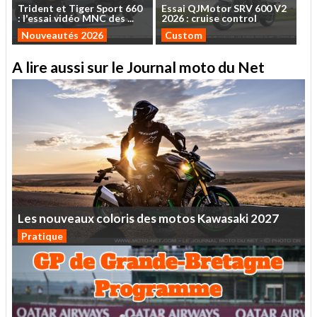
Trident
et
Tiger
Sport
660
Essai
QJMotor
SRV
600
V2
:
l'essai
vidéo
MNC
des
...
2026
:
cruise
control
Nouveautés 2026
Custom
A lire aussi sur le Journal moto du Net
Les
nouveaux
coloris
des
motos
Kawasaki
2027
Pratique