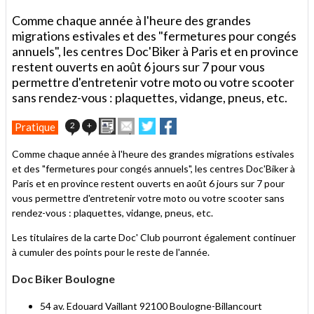
Comme chaque année à l'heure des grandes
migrations estivales et des "fermetures pour congés
annuels", les centres Doc'Biker à Paris et en province
restent ouverts en août 6 jours sur 7 pour vous
permettre d'entretenir votre moto ou votre scooter
sans rendez-vous : plaquettes, vidange, pneus, etc.
Imprimer
Envoyer
Partager
Partager
2
+
Pratique
cet
sur
sur
article
Twitter
Facebook
Comme chaque année à l'heure des grandes migrations estivales
à
et des "fermetures pour congés annuels", les centres Doc'Biker à
un
Paris et en province restent ouverts en août 6 jours sur 7 pour
ami
vous permettre d'entretenir votre moto ou votre scooter sans
rendez-vous : plaquettes, vidange, pneus, etc.
Les titulaires de la carte Doc' Club pourront également continuer
à cumuler des points pour le reste de l'année.
Doc Biker Boulogne
54 av. Edouard Vaillant 92100 Boulogne-Billancourt