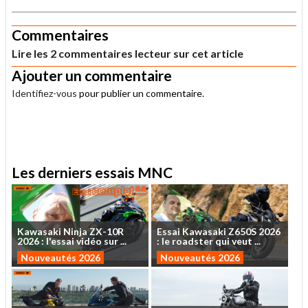
Commentaires
Lire les 2 commentaires lecteur sur cet article
Ajouter un commentaire
Identifiez-vous
pour publier un commentaire.
.
Les derniers essais MNC
Kawasaki
Ninja
ZX-10R
Essai
Kawasaki
Z650S
2026
2026
:
l'essai
vidéo
sur
...
:
le
roadster
qui
veut
...
Nouveautés 2026
Nouveautés 2026