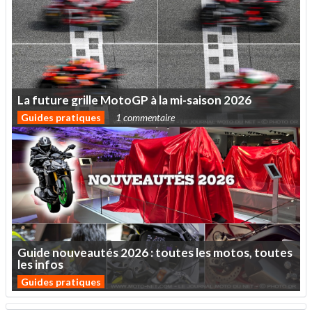
La
future
grille
MotoGP
à
la
mi-saison
2026
Guides pratiques
1 commentaire
Guide
nouveautés
2026
:
toutes
les
motos,
toutes
les
infos
Guides pratiques