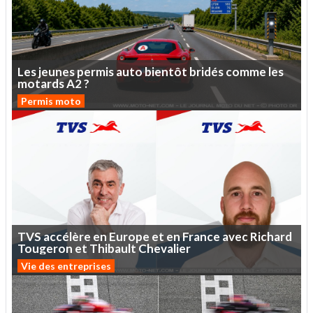
Les
jeunes
permis
auto
bientôt
bridés
comme
les
motards
A2
?
Permis moto
TVS
accélère
en
Europe
et
en
France
avec
Richard
Tougeron
et
Thibault
Chevalier
Vie des entreprises