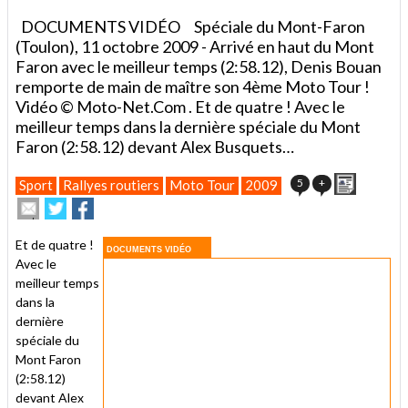
DOCUMENTS VIDÉO Spéciale du Mont-Faron
(Toulon), 11 octobre 2009 - Arrivé en haut du Mont
Faron avec le meilleur temps (2:58.12), Denis Bouan
remporte de main de maître son 4ème Moto Tour !
Vidéo © Moto-Net.Com . Et de quatre ! Avec le
meilleur temps dans la dernière spéciale du Mont
Faron (2:58.12) devant Alex Busquets…
Imprimer
5
+
Sport
Rallyes routiers
Moto Tour
2009
Envoyer
Partager
Partager
cet
sur
sur
article
Twitter
Facebook
Et de quatre !
à
DOCUMENTS VIDÉO
Avec le
un
meilleur temps
ami
dans la
dernière
spéciale du
Mont Faron
(2:58.12)
devant Alex