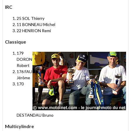
IRC
25 SOL Thierry
11 BONNEAU Michel
22 HENRION Remi
Classique
179
DORON
Robert
176 FAU
Jérôme
170
DESTANDAU Bruno
Multicylindre