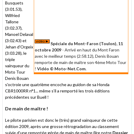
Busquets
(3:01.53),
Wilfried
Tallone
(3:02.37),
Manoel Delaval
(3:02.43) et
Spéciale du
Mont-Faron (Toulon), 11
Jehan d'Orgeix
octobre 2009
- Arrivé en haut du Mont Faron
(3:03.28), le
avec le meilleur temps (2:58.12), Denis Bouan
triple
remporte de main de maître son 4ème Moto Tour
vainqueur du
!
Vidéo © Moto-Net.Com
.
Moto Tour
Denis Bouan
s'octroie une quatrième encoche au guidon de sa Honda
CBR1000RR n°1... même s'il a remporté les trois éditions
précédentes sur Buell !
De main de maître !
Le pilote parisien est donc le (très) grand vainqueur de cette
édition 2009, après une grosse rétrogradation au classement
suivie d'une remontée gérée de main de maître (lire notre
Dossier