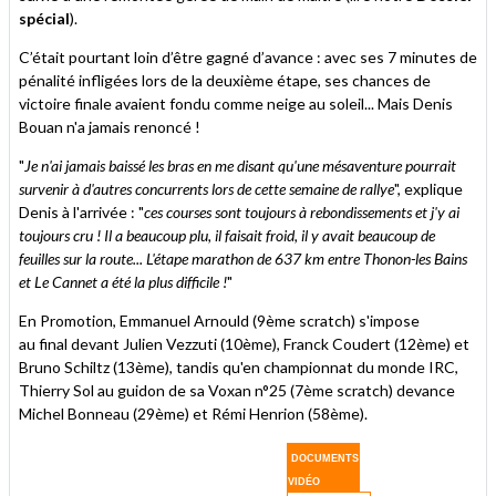
spécial
).
C’était pourtant loin d’être gagné d’avance : avec ses 7 minutes de
pénalité infligées lors de la deuxième étape, ses chances de
victoire finale avaient fondu comme neige au soleil... Mais Denis
Bouan n'a jamais renoncé !
"
Je n'ai jamais baissé les bras en me disant qu'une mésaventure pourrait
survenir à d'autres concurrents lors de cette semaine de rallye
", explique
Denis à l'arrivée : "
ces courses sont toujours à rebondissements et j'y ai
toujours cru ! Il a beaucoup plu, il faisait froid, il y avait beaucoup de
feuilles sur la route... L'étape marathon de 637 km entre Thonon-les Bains
et Le Cannet a été la plus difficile !
"
En Promotion, Emmanuel Arnould (9ème scratch) s'impose
au final devant Julien Vezzuti (10ème), Franck Coudert (12ème) et
Bruno Schiltz (13ème), tandis qu'en championnat du monde IRC,
Thierry Sol au guidon de sa Voxan n°25 (7ème scratch) devance
Michel Bonneau (29ème) et Rémi Henrion (58ème).
DOCUMENTS
VIDÉO