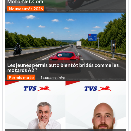
Moto-Net.Com
Nouveautés 2026
Les
jeunes
permis
auto
bientôt
bridés
comme
les
motards
A2
?
Permis moto
1 commentaire