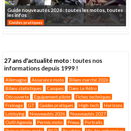
Guide
nouveautés
2026
:
toutes
les
motos,
toutes
les
infos
Guides pratiques
27 ans d'actualité moto :
toutes nos
informations depuis 1999 !
Allemagne
Assurance moto
Bilans marché 2026
Bilans statistiques
Casques
Dans Le Rétro
Découverte
Equipement pilote
Fiches techniques
Freinage
GT
Guides pratiques
High-tech
Horizons
Lobbying
Nouveautés 2026
Nouveautés 2027
Outil Agenda
Permis moto
Pneus
Portraits
Préparations moto
R&D
Roadster
Vie des entreprises