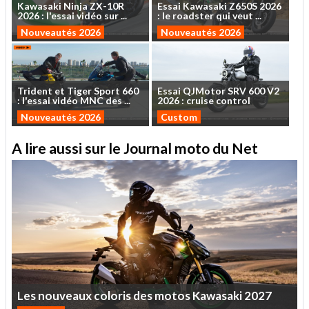
Kawasaki
Ninja
ZX-10R
Essai
Kawasaki
Z650S
2026
2026
:
l'essai
vidéo
sur
...
:
le
roadster
qui
veut
...
Nouveautés 2026
Nouveautés 2026
Trident
et
Tiger
Sport
660
Essai
QJMotor
SRV
600
V2
:
l'essai
vidéo
MNC
des
...
2026
:
cruise
control
Nouveautés 2026
Custom
A lire aussi sur le Journal moto du Net
Les
nouveaux
coloris
des
motos
Kawasaki
2027