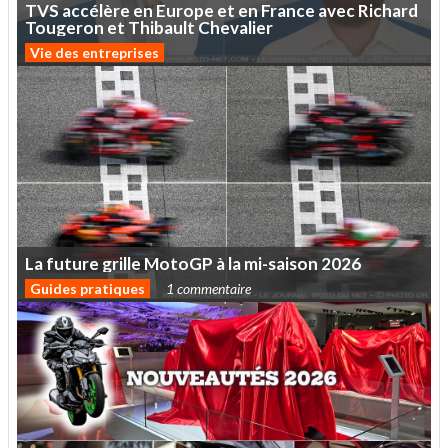
TVS
accélère
en
Europe
et
en
France
avec
Richard
Tougeron
et
Thibault
Chevalier
Vie des entreprises
La
future
grille
MotoGP
à
la
mi-saison
2026
Guides pratiques
1 commentaire