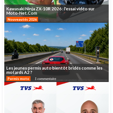
Kawasaki
Ninja
ZX-10R
2026
:
l'essai
vidéo
sur
Moto-Net.Com
Nouveautés 2026
Les
jeunes
permis
auto
bientôt
bridés
comme
les
motards
A2
?
Permis moto
1 commentaire