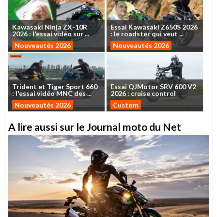
Kawasaki
Ninja
ZX-10R
Essai
Kawasaki
Z650S
2026
2026
:
l'essai
vidéo
sur
...
:
le
roadster
qui
veut
...
Nouveautés 2026
Nouveautés 2026
Trident
et
Tiger
Sport
660
Essai
QJMotor
SRV
600
V2
:
l'essai
vidéo
MNC
des
...
2026
:
cruise
control
Nouveautés 2026
Custom
A lire aussi sur le Journal moto du Net