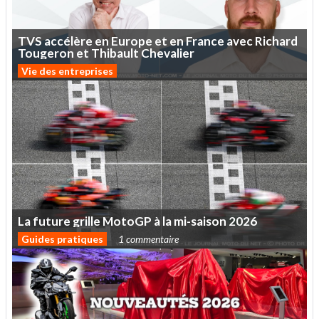
TVS
accélère
en
Europe
et
en
France
avec
Richard
Tougeron
et
Thibault
Chevalier
Vie des entreprises
La
future
grille
MotoGP
à
la
mi-saison
2026
Guides pratiques
1 commentaire