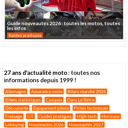
Guide
nouveautés
2026
:
toutes
les
motos,
toutes
les
infos
Guides pratiques
27 ans d'actualité moto :
toutes nos
informations depuis 1999 !
Allemagne
Assurance moto
Bilans marché 2026
Bilans statistiques
Casques
Dans Le Rétro
Découverte
Equipement pilote
Fiches techniques
Freinage
GT
Guides pratiques
High-tech
Horizons
Lobbying
Nouveautés 2026
Nouveautés 2027