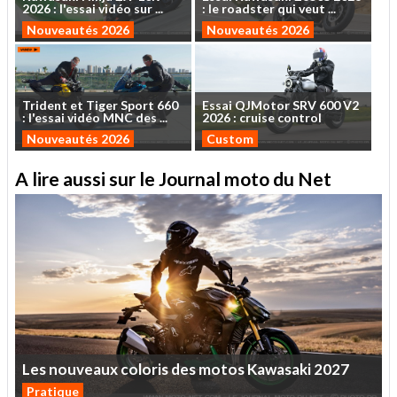
2026
:
l'essai
vidéo
sur
...
:
le
roadster
qui
veut
...
Nouveautés 2026
Nouveautés 2026
Trident
et
Tiger
Sport
660
Essai
QJMotor
SRV
600
V2
:
l'essai
vidéo
MNC
des
...
2026
:
cruise
control
Nouveautés 2026
Custom
A lire aussi sur le Journal moto du Net
Les
nouveaux
coloris
des
motos
Kawasaki
2027
Pratique