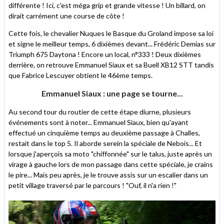
différente ! Ici, c'est méga grip et grande vitesse ! Un billard, on
dirait carrément une course de côte !
Cette fois, le chevalier Nuques le Basque du Groland impose sa loi
et signe le meilleur temps, 6 dixièmes devant... Frédéric Demias sur
Triumph 675 Daytona ! Encore un local, n°333 ! Deux dixièmes
derrière, on retrouve Emmanuel Siaux et sa Buell XB12 STT tandis
que Fabrice Lescuyer obtient le 46ème temps.
Emmanuel Siaux : une page se tourne...
Au second tour du routier de cette étape diurne, plusieurs
événements sont à noter... Emmanuel Siaux, bien qu'ayant
effectué un cinquième temps au deuxième passage à Challes,
restait dans le top 5. Il aborde serein la spéciale de Nebois... Et
lorsque j'aperçois sa moto "chiffonnée" sur le talus, juste après un
virage à gauche lors de mon passage dans cette spéciale, je crains
le pire... Mais peu après, je le trouve assis sur un escalier dans un
petit village traversé par le parcours ! "Ouf, il n'a rien !"