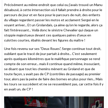
Précisément au même endroit que celui ou j'avais trouvé un Manu
désabusé, à cette intersection où il fallait prendre à droite pour le
parcours de jour et en face pour le parcours de nuit, des enfants
du village regardent passer les motos et acclament Sergei en le
voyant arriver... Et un Grolandais, ça aime qu'on le regarde, alors ça
fait l'intéressant... Voilà donc le sinistre Chevalier qui claque un
stoppie majestueux devant ces quelques paires d'yeux en
culottes courtes, ébahis devant les figures du maître !
Une fois revenu sur ses "Deux Roues", Serge continue tout droit,
oubliant que le tracé de jour partait à droite... C'est seulement
après quelques kilomètres que le maléfique personnage se rend
compte de son erreur... mais il continue quand même, insouciant,
se disant que tout les chemins mènent au Groland et que de
toute façon, y avait pas de CP (contrôles de passage) au premier
tour, alors pas la peine de faire des bornes en plus pour rien... Mais
les tours se succèdent et ne se ressemblent pas, car cette fois il y
en avait un, de CP !