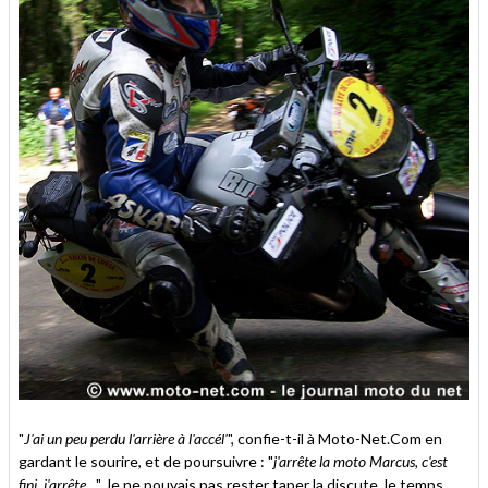
"
J'ai un peu perdu l'arrière à l'accél'
", confie-t-il à Moto-Net.Com en
gardant le sourire, et de poursuivre : "
j'arrête la moto Marcus, c'est
fini, j'arrête...
" Je ne pouvais pas rester taper la discute, le temps