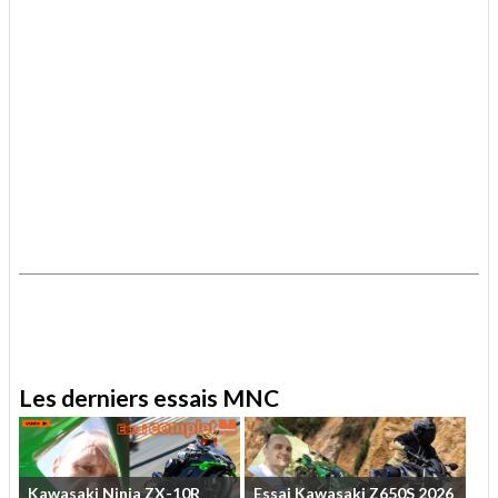
.
.
Les derniers essais MNC
Kawasaki
Ninja
ZX-10R
Essai
Kawasaki
Z650S
2026