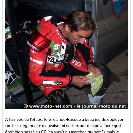
A l'arrivée de l'étape, le Grolando-Basque a beau jeu de déployer
toute sa légendaire mauvaise foi en tentant de convaincre qu'il
était bien passé au CP (ça aurait pu marcher, qui sait ?), mais le