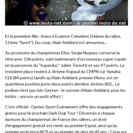
Et la première fille : bravo à Evelyne Colombet (56ème du rallye,
11ème "Sport"). Du coup, Alain Amblard est amoureux...
Au provisoire du championnat Elite, Serge Nuques conserve la
tête avec 136 points, suivi maintenant d'un nouveau super copain
en la personne du "Superduc" Julien Toniutti et ses 97 points. La
troisième place revient à Jérôme Argoud du CMPN sur Yamaha
FZ6 (84 points) tandis qu'Alain Amblard, premier Mono, est en
quatrième position juste deux points derrière Jérôme (82)... Le
podium n'est pas loin Gaston - le surnom d'Alain Amblard, pour les
initiés -, encore un petit effort !
C'est officiel : Option Sport Evénement offre des engagements
gratos pour le prochain Dark Dog Tour ! Décernés à chaque
épreuve du championnat de France des rallyes, un droit
d'engagement gratuit est remis au premier Espoir, ainsi qu'au
premier en licence NCB et au premier de plus de 45 ans ! Ceux qui