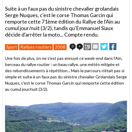
Suite à un faux pas du sinistre chevalier grolandais
Serge Nuques, c'est le corse Thomas Garcin qui
remporte cette 71ème édition du Rallye de l'Ain au
cumul jour/nuit (3/2), tandis qu'Emmanuel Siaux
décide d'arrêter la moto... Compte rendu.
Imprimer
Envoyer
Partager
Partage
0
+
Sport
Rallyes routiers
2008
cet
sur
sur
article
Twitter
Facebook
Une fois de plus, on ne s'est pas ennuyé ce week-end dans l'Ain,
à
berceau du rallye routier : un beau rallye, une météo mitigée et
un
des rebondissements à répétition... Mais le parcours n'était pas si
ami
simple et suite à un faux pas du sinistre chevalier Grolandais Serge
Nuques, c'est le corse Thomas Garcin qui remporte cette édition
au cumul jour/nuit (3/2).