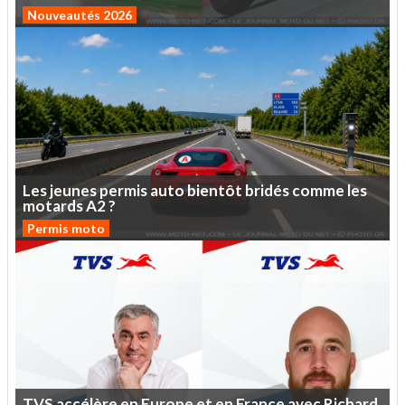
Nouveautés 2026
Les
jeunes
permis
auto
bientôt
bridés
comme
les
motards
A2
?
Permis moto
TVS
accélère
en
Europe
et
en
France
avec
Richard