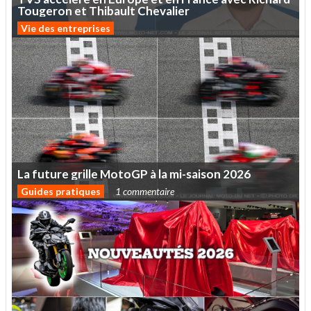
Tougeron
et
Thibault
Chevalier
Vie des entreprises
La
future
grille
MotoGP
à
la
mi-saison
2026
Guides pratiques
1 commentaire